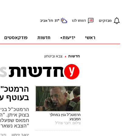
חדשות
צבא וביטחון
הרמטכ"ל
בעוטף עז
הרמטכ"ל בני 
בצוק איתן. "
הרמטכ"ל גנץ במהלך
המבצע
חמאס שפעלו מ
צילום: דובר צה"ל
"הצבא נשאר ל
יואב זיתון
פורסם: .14