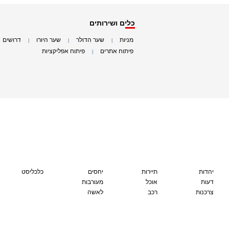
כלים ושירותים
מניות
שער הדולר
שער היורו
דרושים
|
|
|
|
פיתוח אתרים
פיתוח אפליקציות
|
|
יהדות
תיירות
יחסים
כלכליסט
דעות
אוכל
מעורבות
צרכנות
רכב
לאשה