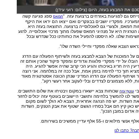
ם את המבצע בעזה, היום (צילום: רועי עידן)
יחס גם לפגיעות באזרחים ברצועת עזה. "
ספג פגיעה קשה
חמאס
ערכיו. מפקדיו יושבים בבונקרים ואם ייצאו הם יראו את היקף
ות חמאס, ולצערי גם לאוכלוסייה ברצועה. התוצאה בעזה היא
טרגית היא על מנהיגי חמאס שפעלו מתוך מרכזי אוכלוסייה. לרגע
ימות שלנו. לא היססנו להפעיל את כוחותינו ככל שנדרש ובכל
ראש הצבא שאלה מפקדי וחיילי השדה שלו".
ם על המוכנות של הצבא למבצע בעזה ולשיתוף הפעולה עם הדרג
הובלו על ידי מפקדי פלוגות וגדודים ומפקד פיקוד שהכין אותם זה
עין היה חריג באיכותו והגיע הכי קרוב שהיה אפשר להגיע. היה
ציא תוך כדי לחימה בזמן אמת, אבל ככה זה במלחמה. אני רוצה
 ושיתוף הפעולה עם הדרג המדיני שנתן הכוונה אסטרטגית מאוד
ת, ללא מצמוצים לצדדים ובלי לעקוב אחר רעשי רקע".
בי
שכוחות צבא יישארו במקום ויבטיחו את שלום התושבים.
עוטף עזה
שר לנו להמשיך בלחימה ותושבי היישובים בעוטף עזה יכולים לחזור
ת השדות. יש פה הנהגה אחראית, הצבא לא הולך לשום מקום
יש כאן קיץ חם אבל בסתיו הגשם ישטוף את אבק הטנקים, השדות
ה אדום במובן הנכון".
ה? כתבו לנו