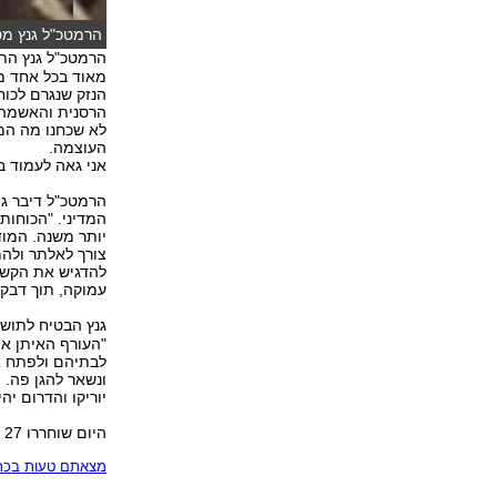
הרמטכ"ל גנץ מסכ
הרמטכ"ל גנץ התי
מאוד בכל אחד ממ
הנזק שנגרם לכוח
הרסנית והאשמה ה
לא שכחנו מה המש
העוצמה.
אני גאה לעמוד ב
הרמטכ"ל דיבר ג
המדיני. "הכוחות 
יותר משנה. המודי
צורך לאלתר ולהמ
להדגיש את הקשר
עמוקה, תוך דבקו
גנץ הבטיח לתוש
"העורף האיתן אפ
לבתיהם ולפתח א
ונשאר להגן פה. 
יוריקו והדרום יהי
היום שוחררו 27 אלף אנשי מילואים ו-55 אלף עדיין ממשיכים בשירותם.
מצאתם טעות בכתב