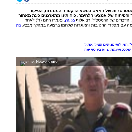
אסטרטגיות של חמאס בנושא הרקטות, המנהרות, הפיקוד
ר והפיתוח של אמצעי הלחימה. כוחותינו מתארגנים כעת מאחור
הדברים של הרמטכ"ל, רב אלוף
, נאמרו היום (ד') לאחר
בני גנץ
זה עם מפקדי החטיבות והאוגדות שלחמו ברצועה במהלך מבצע
צוק
. המילואימניקים הצילו את לי
hlsjs-lite: Network error