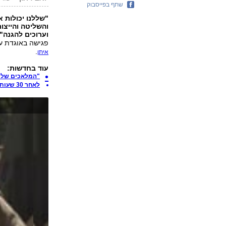
שתף בפייסבוק
"שללנו יכולות 
והשליטה והייצו
וערוכים להגנה".
פגישה באוגדת ע
.
איתן
עוד בחדשות:
"המלאכים שלי"
לאחר 30 שעות שקט: אזעקת שווא בעוטף עזה