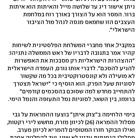
ניתן אישור דיג עד שלושה מייל והאיתות הוא איתות
ברור. המסר הוא על הצורך באורך רוח במלחמת
העצבים הזו שחמאס מנסה לנהל מול הציבור
הישראלי".
במקביל, אחד מחברי המשלחת הפלסטינית לשיחות
קהיר אמר בתגובה לדבריו של ראש הממשלה נתניהו:
"ההצהרות הישראליות רק מסבכות את האפשרות
להגיע להסכם". לדברי אותו גורם, העמדה הישראלית
לא מועילה ולא קונסטרוקטיבית בכל מה שקשור
לסוגיות שעל הפרק. הוא הוסיף כי "ישראל תצטרך
להתחייב מחדש למה שסוכם בהסכמים קודמים"
ברומזו, בין השאר, לסוגיות נמל התעופה והנמל הימי.
בימי הלחימה ב"צוק איתן" בוצעו ההמראות על גבי
מסלול ההמראה (26) לכיוון מזרח, מחשש לירי רקטות,
ואילו הבוקר חזרו המטוסים להמריא לכיוון מערב.
מסלולי הנחיתות עדיין לא שונו, ועד להחלטה אחרת