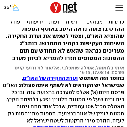
אטלס צוק איתן: נקודה
אדומה - נזק לבית
ההרס ברצועה נראה היטב באוסף המפות
שהוציא האו"ם, וצפוי לשמש את ועדת החקירה.
השיחות העקיפות בקהיר התחדשו. בנתב"ג
מעריכים כנראה שהאש לא תחודש עם תום
ההפוגה: המטוסים חזרו להמריא לכיוון מערב
איתי בלומנטל, אטילה שומפלבי, אליאור לוי ורועי קייס
פורסם: 17.08.14, 16:15
בחומר הזה תשתמש
ועדת החקירה של האו"ם
,
שבישראל יש הקוראים לא לשתף איתה פעולה:
האו"ם
פרסם היום (א') אטלס למערכה ברצועת עזה, ובו כל
בית ובית שעל פי תמונות הלוויין נפגע בלחימה הקיץ.
האטלס מכיל 108 עמודים, שבכל אחד מהם ניתוח
תמונת לוויין של אזור ברצועה. המפות מתייחסות רק
לעזה, ההרס מירי הרקטות לשטח ישראל לא