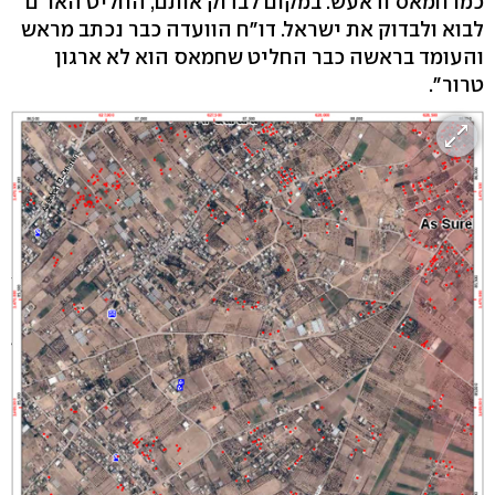
כמו חמאס ודאעש. במקום לבדוק אותם, החליט האו"ם
לבוא ולבדוק את ישראל. דו"ח הוועדה כבר נכתב מראש
והעומד בראשה כבר החליט שחמאס הוא לא ארגון
טרור".