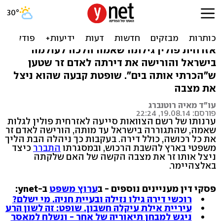
ניצל בת 84 חולת אלצהיימר
וקיבל את ירושתה
אזרחית פולין גילתה שאמה הלכה לעולמה
בישראל והורישה את דירתה לאדם זר שטען
ש"הכרתי אותה בים". שופטת קבעה שהוא ניצל
את מצבה
עו"ד מאיה רוטנברג
פורסם: 19.08.14, 22:24
ערנותו של רשם הצוואות סייעה לאזרחית פולין לגלות
שאמה, שהתגוררה בישראל עד מותה, הורישה לאדם זר
את כל רכושה, כולל דירה. בעקבות כך ניהלה הבת הליך
משפטי בארץ להשבת הרכוש, ובמסגרתו
התברר
כיצד
ניצל אותו זר את מצבה הקשה של האם שלקתה
באלצהיימר.
פסקי דין מעניינים נוספים - ב
ערוץ משפט
ב-ynet:
רוכשי דירה גילו נזילה ובעיית חניה. מי ישלם?
עיריית אילת עיקלה חשבון. שופט: זה לשון הרע
ניגש למבחן תיאוריה של אחר - ונשלח למאסר