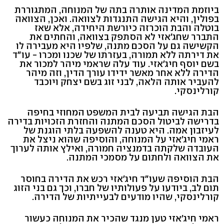
ביוזמת המדינה אותרה בתה של המנוחה, המתגוררת
בפולין, והיא הגישה התנגדות לצוואה. ואכן, הצוואה
בוטלה והבת הוכרזה כיורשת היחידה, אלא שאז
התברר שחג'אזי לא הסתפק בצוואה, והחתים את
הקשישה גם על הסכם מתנה, שלפיו היא מעבירה לו
את דירתה ללא תמורה, בעזרתו של שכנו ומכרו - עו"ד
בשם יוסף חיג'אזי. עוד עלה שראמי מיהר למכור את
הדירה ללא אחר מאשר ידידו עורך הדין, וזה מיהר
להעביר אותה הלאה, לבני זוג בשם יצחק ויוכבד
קורלינסקי.
הבת הגישה תביעה לבית המשפט המחוזי בחיפה
בדרישה לביטול הסכם המתנה והחזרת הזכויות בדירה
לעיזבון אמה. היא טענה להשפעה בלתי הוגנת של
ראמי חיג'אזי על המנוחה, והוסיפה שהוא ניצל את
העובדה שלקתה בדמנציה חמורה, ואילץ אותה לערוך
את הצוואה ולחתום על מסמכי המתנה.
הבת הוסיפה שעו"ד חיג'אזי רכש את הדירה בחוסר
תום לב, ביודעו על פעולותיו של חברו, וכך גם בני הזוג
קורלינסקי, שהיו מודעים לבעייתיות של הדירה.
ראמי חיג'אזי טען מנגד שהכיר את המנוחה כעשור