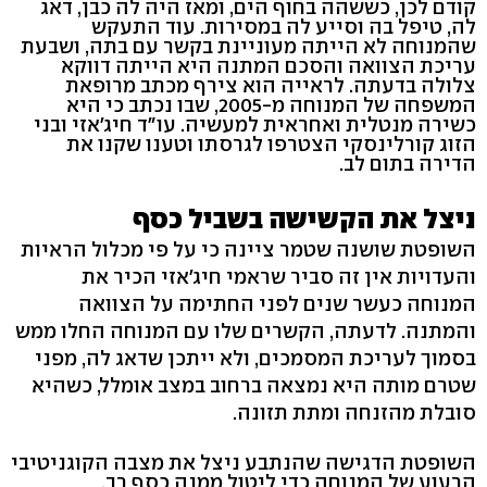
קודם לכן, כששהה בחוף הים, ומאז היה לה כבן, דאג
לה, טיפל בה וסייע לה במסירות. עוד התעקש
שהמנוחה לא הייתה מעוניינת בקשר עם בתה, ושבעת
עריכת הצוואה והסכם המתנה היא הייתה דווקא
צלולה בדעתה. לראייה הוא צירף מכתב מרופאת
המשפחה של המנוחה מ-2005, שבו נכתב כי היא
כשירה מנטלית ואחראית למעשיה. עו"ד חיג'אזי ובני
הזוג קורלינסקי הצטרפו לגרסתו וטענו שקנו את
הדירה בתום לב.
ניצל את הקשישה בשביל כסף
השופטת שושנה שטמר ציינה כי על פי מכלול הראיות
והעדויות אין זה סביר שראמי חיג'אזי הכיר את
המנוחה כעשר שנים לפני החתימה על הצוואה
והמתנה. לדעתה, הקשרים שלו עם המנוחה החלו ממש
בסמוך לעריכת המסמכים, ולא ייתכן שדאג לה, מפני
שטרם מותה היא נמצאה ברחוב במצב אומלל, כשהיא
סובלת מהזנחה ומתת תזונה.
השופטת הדגישה שהנתבע ניצל את מצבה הקוגניטיבי
הרעוע של המנוחה כדי ליטול ממנה כסף רב.