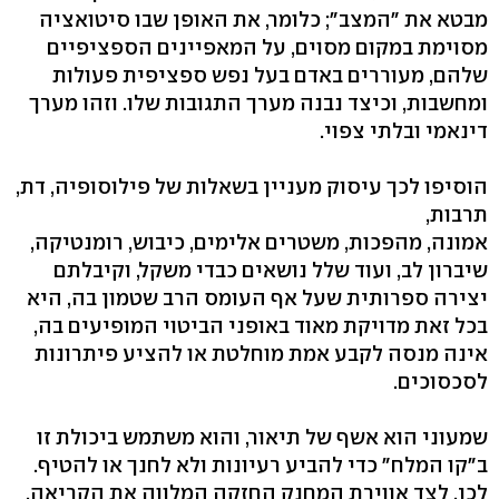
מבטא את "המצב"; כלומר, את האופן שבו סיטואציה
מסוימת במקום מסוים, על המאפיינים הספציפיים
שלהם, מעוררים באדם בעל נפש ספציפית פעולות
ומחשבות, וכיצד נבנה מערך התגובות שלו. וזהו מערך
דינאמי ובלתי צפוי.
הוסיפו לכך עיסוק מעניין בשאלות של פילוסופיה, דת,
תרבות,
אמונה, מהפכות, משטרים אלימים, כיבוש, רומנטיקה,
שיברון לב, ועוד שלל נושאים כבדי משקל, וקיבלתם
יצירה ספרותית שעל אף העומס הרב שטמון בה, היא
בכל זאת מדויקת מאוד באופני הביטוי המופיעים בה,
אינה מנסה לקבע אמת מוחלטת או להציע פיתרונות
לסכסוכים.
שמעוני הוא אשף של תיאור, והוא משתמש ביכולת זו
ב"קו המלח" כדי להביע רעיונות ולא לחנך או להטיף.
לכן, לצד אווירת המחנק החזקה המלווה את הקריאה,