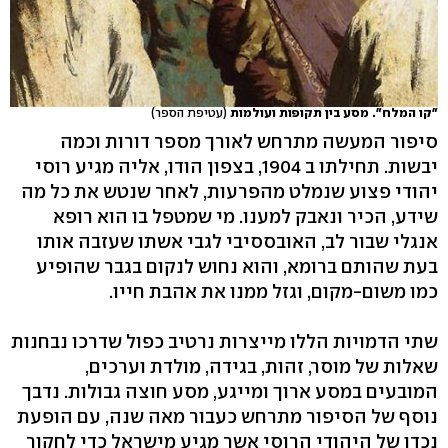
"קו המלח". מסע בין תקופות ועולמות
(עטיפת הספר)
סיפור המעשה מתרחש לאורך מספר דורות וכמה
יבשות. תחילתו ב 1904, בצפון הודו, אליה מגיע רוסי
יהודי פצוע שנמלט מהפרעות, לאחר שנטש את כל מה
שידע, הכיר ונאבק למענו. מי שמטפל בו הוא רופא
אנגלי שבור לב, האובססיבי לגבי אשתו שעזבה אותו
בעת שהותם ברומא, והוא נחוש לנקום בגבר שהופיע
כמו משום-מקום, וגזל ממנו את אהבת חייו.
שתי הדמויות הללו מייצרות נרטיב כפול שדרכו נבחנות
שאלות של מוסר, זהות, בגידה, מולדת וערכים,
המובעים במסע ארוך ומייגע, מסע חוצה גבולות. נדבך
נוסף של הסיפור מתרחש כעבור מאה שנה, עם הופעת
נכדו של היהודי הרוסי אשר מגיע מישראל כדי לחקור