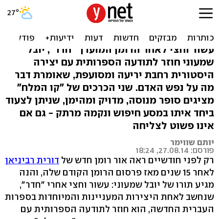
לחצות את הגבולות עם יובל
שמעוני
עשור וחצי לאחר הרומן המוערך "חדר", יובל
שמעוני חוזר לתודעה הספרותית עם יצירה
היסטורית רחבת יריעה ומסועפת, שאומרת דבר
מה על נפש האדם. שני הכרכים של "קו המלח"
מציגים סופר מנוסה, מדויק ומהימן, שניתן לצעוד
ביחד איתו במסע חיפוש ונקמה מרתק - גם אם
אינו פשוט לצליחה
יותם שווימר
פורסם: 27.08.14, 18:24
רק לפני חודשיים ראה אור רומן חדש של
דורית רביניאן
לאחר 15 שנים מאז פרסום הרומן הקודם שלה, והנה
מגיע תורו של יובל שמעוני: עשור וחצי אחרי "חדר",
שנחשב לאחת היצירות המעניינות והמיוחדות בספרות
העברית החדשה, הוא חוזר לתודעה הספרותית עם