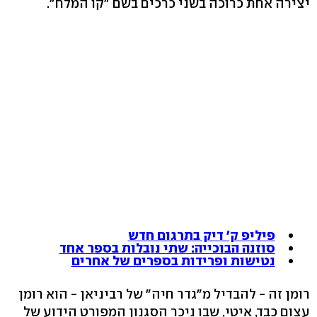
יצירה אחת כרוכה בשני כרכים בשם "קו המלח".
פיליפ ק' דיק בתרגום חדש
סוזנה הבוכייה: שתי נובלות בספר אחד
נטישות ופרידות בספרים של אחרים
רומן זה - להבדיל מ"גדר חיה" של רביניאן - הוא רומן
עצום כבד, איטי, שבו ניכר הסגנון המפורט הידוע של