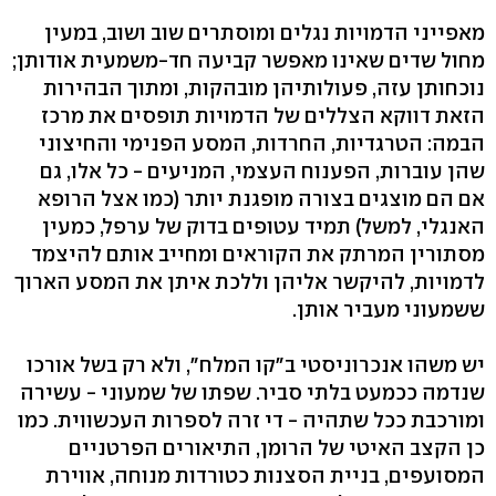
מאפייני הדמויות נגלים ומוסתרים שוב ושוב, במעין
מחול שדים שאינו מאפשר קביעה חד-משמעית אודותן;
נוכחותן עזה, פעולותיהן מובהקות, ומתוך הבהירות
הזאת דווקא הצללים של הדמויות תופסים את מרכז
הבמה: הטרגדיות, החרדות, המסע הפנימי והחיצוני
שהן עוברות, הפענוח העצמי, המניעים - כל אלו, גם
אם הם מוצגים בצורה מופגנת יותר (כמו אצל הרופא
האנגלי, למשל) תמיד עטופים בדוק של ערפל, כמעין
מסתורין המרתק את הקוראים ומחייב אותם להיצמד
לדמויות, להיקשר אליהן וללכת איתן את המסע הארוך
ששמעוני מעביר אותן.
יש משהו אנכרוניסטי ב"קו המלח", ולא רק בשל אורכו
שנדמה ככמעט בלתי סביר. שפתו של שמעוני - עשירה
ומורכבת ככל שתהיה - די זרה לספרות העכשווית. כמו
כן הקצב האיטי של הרומן, התיאורים הפרטניים
המסועפים, בניית הסצנות כטורדות מנוחה, אווירת