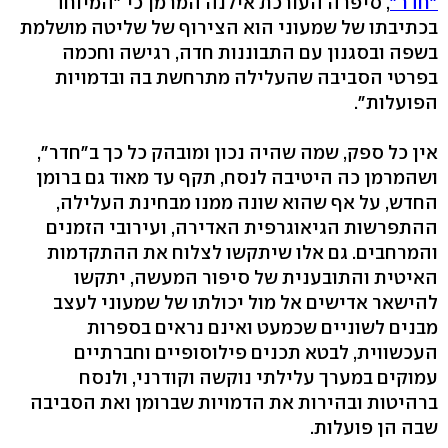
"חדר"
, סיפרה העורכת אילנה המרמן כי "המיוחד
בכתיבתו של שמעוני הוא הצירוף של שליטה מושלמת
בשפה ובסגנון עם התבוננות חדה, רגישה וחכמה
בפרטי הסביבה שהעלילה מתרחשת בה ובדמויות
הפועלות".
אין כל ספק, שמה שהיה נכון ומובהק כל כך ב"חדר",
ושהמרמן כה היטיבה לנסח, תקף עד מאוד גם ברומן
החדש, על אף שהוא שונה ממנו מבחינת העלילה,
ההתפרשות הגיאוגרפית האדירה, ועירובי הזמנים
והמרחבים. גם אלו שיתקשו לצלוח את ההתקדמות
האיטית והתובענית של סיפור המעשה, יתקשו
להישאר אדישים אל מול יכולתו של שמעוני לעצב
מבנים לשוניים שכמעט ואינם נראים בספרות
העכשווית, לבטא תכנים פילוסופיים וחברתיים
עמוקים במערך עלילתי נוקשה וקודרני, ולנסח
ברהיטות ובהירות את הדמויות שברומן ואת הסביבה
שבה הן פועלות.