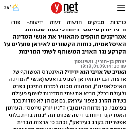
"ארה"ב ואיראן משתפות
פעולה נגד דאעש"
ה"ניו יורק טיימס" דיווח כי בעוד שכוחות
אמריקנים תוקפים מהאוויר את אנשי המדינה
האיסלאמית, כוחות הקשורים לאיראן פועלים על
הקרקע נגד האויב המשותף לשתי המדינות
יצחק בן-חורין, וושינגטון
פורסם: 01.09.14, 19:18
האויב של אויבי הוא ידידי?
האינטרס המשותף של
ארצות הברית ואיראן לפגוע בדאעש (אנשי "המדינה
האיסלאמית"), המהווה סכנה למזרח התיכון בפרט
ולעולם בכלל, הביא את שתי המדינות לשתף פעולה
בשדה הקרב בצפון עיראק, גם אם הן לא מודות בכך
בפומבי. כך מדווח היום (ב') ה"ניו יורק טיימס". העיתון
האמריקני דיווח בידיעה שכותרתה "בנות ברית בלתי
אפשריות בקרב בעיראק", נכתב כי ארצות הברית