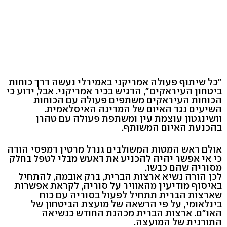
"כל שיתוף פעולה אמריקני באמירלי נעשה דרך כוחות
ביטחון העיראקים", הדגיש בכיר אמריקני. אבל, ידוע כי
הכוחות העיראקים משתפים פעולה עם הכוחות
השיעים נגד האיום של המדינה האיסלאמית.
וושינגטון עוצמת עין ומשתפת פעולה עם טהרן
בהכנעת האיום המשותף.
אולם ראש המטות המשולבים גנרל מרטין דמפסי הודה
כי אי אפשר יהיה להכניע את דאעש מבלי לטפל בחלק
מסוריה שהם כבשו.
לכן הורה נשיא ארצות הברית, ברק אובמה, להתחיל
באיסוף מודיעין מהאוויר על סוריה, לקראת אפשרות
שארצות הברית תתחיל לפעול בסוריה עם כוח
בינלאומי, על פי הרשאה של מועצת הביטחון של
האו"ם. ארצות הברית מכהנת החודש כנשיאה
התורנית של המועצה.