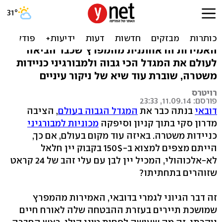
דובאי מציגה: יין בלי אלכוהול,
אבל עם זהב
האמירות הראוותנית מהמפרץ שכבר הביאה
לעולם את המגדל הכי גבוה ולמבורגיני כניידות
משטרה, שוברת עוד שיא של ניקור עיניים
רויטרס
פורסם: 11.09.14, 23:33
דובאי
בנתה כבר את
המגדל הגבוה בעולם
, הציבה
מדרון סקי בתוך קניון וסיפקה
מכוניות למבורגיני
כניידות משטרה. באיזה עוד מקום בעולם, אם כך,
הייתם מצפים למצוא ב-150$ בקבוק יין חלאל
לא-אלכוהולי, המכיל יין לבן עם עלי זהב של 24 קראט
שזוהרים בתחתיתו?
זה דבר הגיוני לגמרי בדובאי, האמירות מהמפרץ
שמושכת תיירים בעזרת ההבטחה שלה לאורח חיים