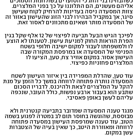
כשהבחינו בני הזוג כי הסועדים בשולחנות הסמוכים
אליהם מעשנים, הם התלוננו על כך בפני המלצרים.
צוות המסעדה ניסה בעדינות להרחיק לקוח שעישן
סיגר, אך במקביל הבהירו לבני הזוג שהעישון באזור זה
של המסעדה מותר ושאינם מתכוונים לאסור זאת.
לפיכך הגיש הבעל תביעה לפיצוי של 12 אלף שקל בגין
הפרת הוראות החוק למניעת עישון. לטענתו לא הוצע
לו ולמשפחתו לעבור למקום ישיבה חלופי בשטח
הפנימי של המסעדה או במרפסת המקורה שבה
העישון אסור. במקום אוויר צח, טען, הציעו לו
המלצרים פחזניות כפיצוי.
עוד טען, שהדלת המפרידה בין איזור העישון לשטח
המסעדה נותרה פתוחה לרווחה במשך כל הזמן על מנת
להקל על המלצרים לצאת ולהיכנס. לדבריו הסכום
שתבע הוא בעבור ארבע נפשות, כולל העובר, שנכפה
עליהם לעשן באופן פאסיבי.
מנגד טענה המסעדה שמדובר בתביעה קנטרנית ולא
מבוססת, שהוגשה בחוסר תום לב במטרה לפגוע בשמה
הטוב. עוד טענה שמרפסת העישון במסעדה פתוחה
לרווחה ומאווררת היטב, כך שאין בעיה של הצטברות
עשן במקום.