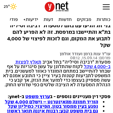
בחרו לשבת באזור עישון ובכל
זאת יקבלו פיצוי
בני זוג הגיעו עם בתם למסעדת "רביבה וסיליה"
בת"א והתיישבו במרפסת. זה לא הפריע להם
לתבוע את המקום, וגם לזכות לפיצוי של 4,000
שקל
עו"ד ענת ברמן ועודד אולמן
פורסם: 15.09.14, 08:12
מסעדת "רביבה וסיליה" בתל אביב
תאלץ לפצות
ב-4,000 שקל
לקוח שהתלונן על עשן סיגריות על אף
שבחר להתיישב במתחם המוגדר כאזור למעשנים. בית
המשפט לתביעות קטנות בעיר ציין כי התובע אמנם לא
עשה מספיק בעצמו כדי למזער את הנזק, אך קבע כי
הנהלת המסעדה לא הציבה שלטים כפי שדורש החוק.
פסקי דין מעניינים נוספים - ב
ערוץ משפט
ב-ynet:
הוריד תמונה מהאינטרנט – וישלם 4,000 שקל
נפגע בעין ממסור בטון. הפיצוי: כמיליון שקל
גם בית משפט קבע: רבנות איננה תואר ראשון