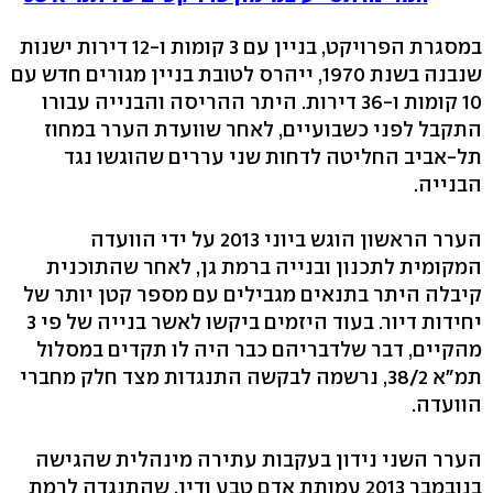
במסגרת הפרויקט, בניין עם 3 קומות ו-12 דירות ישנות
שנבנה בשנת 1970, ייהרס לטובת בניין מגורים חדש עם
10 קומות ו-36 דירות. היתר ההריסה והבנייה עבורו
התקבל לפני כשבועיים, לאחר שוועדת הערר במחוז
תל-אביב החליטה לדחות שני עררים שהוגשו נגד
הבנייה.
הערר הראשון הוגש ביוני 2013 על ידי הוועדה
המקומית לתכנון ובנייה ברמת גן, לאחר שהתוכנית
קיבלה היתר בתנאים מגבילים עם מספר קטן יותר של
יחידות דיור. בעוד היזמים ביקשו לאשר בנייה של פי 3
מהקיים, דבר שלדבריהם כבר היה לו תקדים במסלול
תמ"א 38/2, נרשמה לבקשה התנגדות מצד חלק מחברי
הוועדה.
הערר השני נידון בעקבות עתירה מינהלית שהגישה
בנובמבר 2013 עמותת אדם טבע ודין, שהתנגדה לרמת