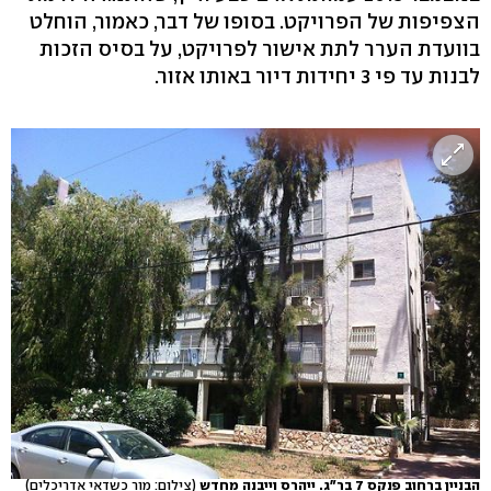
הצפיפות של הפרויקט. בסופו של דבר, כאמור, הוחלט
בוועדת הערר לתת אישור לפרויקט, על בסיס הזכות
לבנות עד פי 3 יחידות דיור באותו אזור.
הבניין ברחוב פנקס 7 בר"ג. ייהרס וייבנה מחדש
(צילום: מור כשדאי אדריכלים)