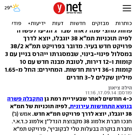
תמ"א חוזרת לר"ג: דירות
חדשות ב-1.6 מיליון
פחות מחצי שנה לאחר שבר"ג הגיעו לפשרה
לפיה תוכניות תמ"א 38 יוגבלו, יוצא לדרך
פרויקט חדש בעיר. מדובר בפרויקט תמ"א 38/2
במסלול פינוי-בינוי, שבמסגרתו ייהרס בניין עם 3
קומות ו-12 דירות, לטובת מבנה חדש עם 10
קומות ו-36 דירות חדשות. המחירים: החל מ-1.65
מיליון שקלים ל-3 חדרים
הילה ציאון
פורסם: 17.09.14, 11:16
כ-4 חודשים לאחר שבעיריית רמת גן
התקבלה פשרה
בנושא התחדשות עירונית
, לפיה תוכניות של תמ"א
38 יוגבלו, יוצא לדרך פרויקט תמ"א חדש.
אמש (ג')
חנכו חברת אלמוג 38 מקבוצת הנדל"ן אלמוג כ.ד.א.י.
וחברת בוקרה בבעלות טלי לבקוביץ', פרויקט תמ"א