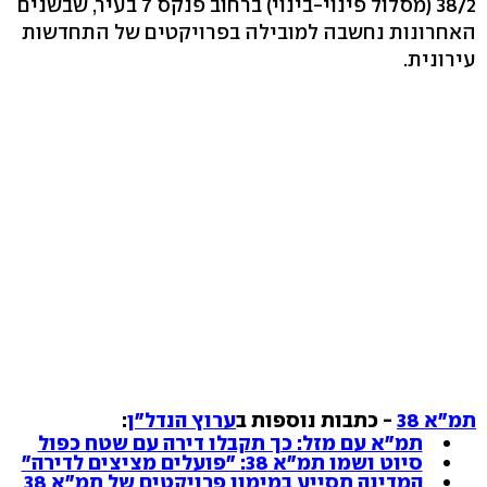
38/2 (מסלול פינוי-בינוי) ברחוב פנקס 7 בעיר, שבשנים
האחרונות נחשבה למובילה בפרויקטים של התחדשות
עירונית.
תמ"א 38
- כתבות נוספות ב
ערוץ הנדל"ן
:
תמ"א עם מזל: כך תקבלו דירה עם שטח כפול
סיוט ושמו תמ"א 38: "פועלים מציצים לדירה"
המדינה תסייע במימון פרויקטים של תמ"א 38