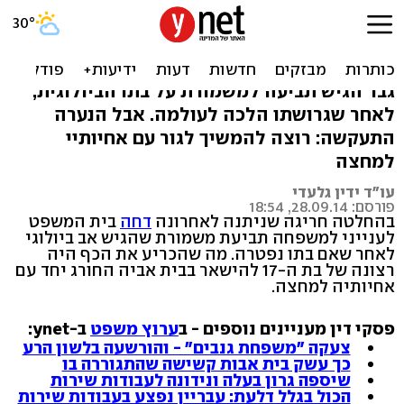
בת 17 שכנעה שופטת: אשאר
עם האב החורג
גבר הגיש תביעה למשמורת על בתו הביולוגית,
לאחר שגרושתו הלכה לעולמה. אבל הנערה
התעקשה: רוצה להמשיך לגור עם אחיותיי
למחצה
עו"ד ידין גלעדי
פורסם: 28.09.14, 18:54
בהחלטה חריגה שניתנה לאחרונה
דחה
בית המשפט
לענייני למשפחה תביעת משמורת שהגיש אב ביולוגי
לאחר שאם בתו נפטרה. מה שהכריע את הכף היה
רצונה של בת ה-17 להישאר בבית אביה החורג יחד עם
אחיותיה למחצה.
פסקי דין מעניינים נוספים - ב
ערוץ משפט
ב-ynet:
צעקה "משפחת גנבים" - והורשעה בלשון הרע
כך עשק בית אבות קשישה שהתגוררה בו
שיספה גרון בעלה ונידונה לעבודות שירות
הכול בגלל דלעת: עבריין נפצע בעבודות שירות