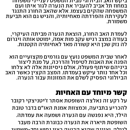
ביקש האב הביולוגי מבית המשפט לענייני משפחה
במחוז תל אביב להעביר את הנערה לגור איתו ועם
המשפחה שהקים בעצמו. אלא שהאב החורג התנגד
לעקירתה והפרדתה מאחיותיה, והגיש גם הוא תביעת
משמורת.
לעמדת האב החורג, הוצאת הנערה מביתה העיקרי,
בעודה במצב רגיש עקב מות אמה, ימוטט אותה ויגרום
לה נזק שכן היא קשורה מאד לאחיותיה הקטנות.
לאחר שבית המשפט נועץ עם גורמים מקצועיים הוא
הפנה את האבות לטיפול והדרכה, על מנת ליצור
ביניהם שיתוף פעולה, אולם ניסיונות אלה לא צלחו
וכל אחד נותר עיקש בעמדתו. המצב הקצין כאשר האב
הביולוגי הפסיק לשלם את המזונות עבור הנערה.
קשר מיוחד עם האחיות
על רקע זה נאלצה השופטת אסתר ז'יטניצקי רקובר
להכריע בתביעה, וכמצוות אמנת האו"ם בדבר טובת
הילד, היא נפגשה עם הנערה ושמעה את עמדתה.
השופטת תיארה את הנערה כבוגרת הרבה מעבר
לגילה, וציינה שהיא הביעה רצון נחוש וחד-משמעי