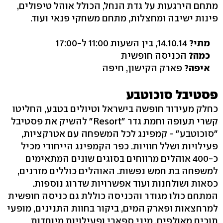
מתחם הירגעות על גדת הנחל, הכולל אוהל טיפולים,
פינות ישיבה ומחצלות, מתחם משחקי פנאי ועוד.
מתי?
14.10.14, בין השעות 11:00 ל-17:00
כמה?
הכניסה חופשית
איפה?
פארק הקישון, חיפה
פסטיבל סוכוטבע
כחלק מעידוד חופשה בישראל וטיולים בטבע, החליטו
קשרי תעופה וחמת גדר "Resort" להשיק את פסטיבל
"סוכוטבע" - קמפינג לכל המשפחה עם אטרקציות,
פעילויות ושלל חוויות. כפר הקמפינג הייחודי מכיל
כ-400 אוהלים מרווחים בסוגים שונים המתאימים
למשפחה בת חמש נפשות. האוהלים כוללים מזרנים,
כסאות ושולחנות ועוד אפשרויות שדרוג נוספות.
המתחם כולו מגודר והכניסה כוללת גם כניסה חופשית
למרחצאות ופארק המים, ביקור בחוות התנינים, מופעי
תוכים מאולפים, מיני ספארי ופעילויות מיוחדות