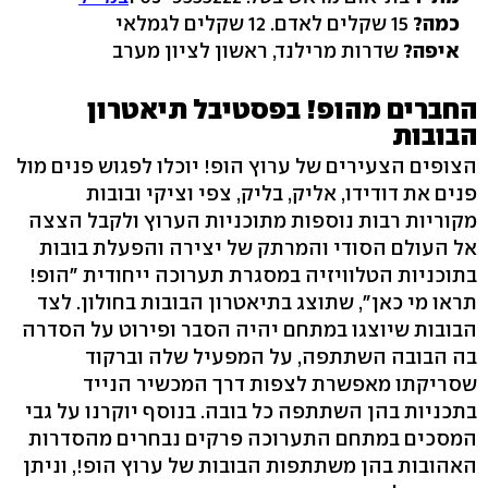
כמה?
15 שקלים לאדם. 12 שקלים לגמלאי
איפה?
שדרות מרילנד, ראשון לציון מערב
החברים מהופ! בפסטיבל תיאטרון
הבובות
הצופים הצעירים של ערוץ הופ! יוכלו לפגוש פנים מול
פנים את דודידו, אליק, בליק, צפי וציקי ובובות
מקוריות רבות נוספות מתוכניות הערוץ ולקבל הצצה
אל העולם הסודי והמרתק של יצירה והפעלת בובות
בתוכניות הטלוויזיה במסגרת תערוכה ייחודית "הופ!
תראו מי כאן", שתוצג בתיאטרון הבובות בחולון. לצד
הבובות שיוצגו במתחם יהיה הסבר ופירוט על הסדרה
בה הבובה השתתפה, על המפעיל שלה וברקוד
שסריקתו מאפשרת לצפות דרך המכשיר הנייד
בתכניות בהן השתתפה כל בובה. בנוסף יוקרנו על גבי
המסכים במתחם התערוכה פרקים נבחרים מהסדרות
האהובות בהן משתתפות הבובות של ערוץ הופ!, וניתן