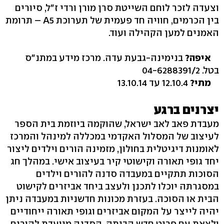
וצעדה לזכר לוחם השייטת סרן מורן ורדי ז"ל, סיורים
בין הכרמים, חוויה חד פעמית של תערוכת A5 – תרומת
האמנים למען הקהילה ועוד.
איפה?
בנימינה-גבעת עדה. מרכז מידע במתנ"ס
בטל. 04-6288391/2
מתי?
12.10.4 עד 13.10.14
יצרנים ברגע
מעבדת פאב לאב ישראל, שהוקמה ביוזמת בית הספר
לעיצוב של המסלול האקדמי במכללה למינהל והמרכז
לאומנות דיגיטלית בחולון, מזמינה הורים וילדים ליצור
יחד גופי תאורה וקישוטי קיר בעיצוב אישי. במהלך חג
הסוכות תתקיים במעבדה סדנה להורים וילדים
במסגרתה יוכלו לתכנן ולעצב ביחד אביזרים לקישוט
הבית או הסוכה. בעזרת מכונות חדשניות במעבדה ניתן
יהיה לייצר על המקום אביזרים וגופי תאורה ייחודיים
ולצאת עם פריט חדש הביתה. הסדנה מיועדת להורים