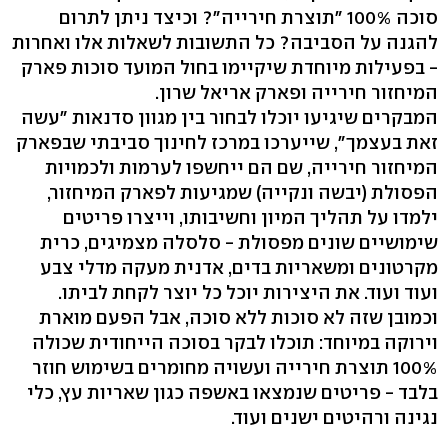
סוכה 100% "תוצרת חירייה"? וכיצד ניתן לתרום
להגנה על הסביבה? כל התשובות לשאלות אלו ואחרות
- בפעילות מיוחדת שיקיימו בחול המועד סוכות פארק
המיחזור חירייה ופארק אריאל שרון.
המבקרים שיגיעו יוכלו לבחור בין מגוון סדנאות "עשה
זאת בעצמך", שייערכו במרכז לחינוך סביבתי שבפארק
המיחזור חירייה, שם הם ייחשפו לערמות ולכמויות
הפסולת (יבשה ונקייה) שמגיעות לפארק המיחזור,
ילמדו על תהליך המיון וחשיבותו, וייצרו פריטים
שימושיים שונים מפסולת - סלסלה מצמיגים, כרית
מקרטונים ומשאריות בדים, אדנית מעקה מדלי צבע
ועוד ועוד. את היצירות יוכל כל יוצר לקחת לביתו.
וכמובן שזה לא סוכות ללא סוכה, אבל הפעם מוארת
וירוקה במיוחד: תוכלו לבקר בסוכה הייחודית שכולה
100% תוצרת חירייה ועשויה מחומרים בשימוש חוזר
בלבד - פריטים שנמצאו באשפה כגון שאריות עץ, כלי
נגינה ורהיטים ישנים ועוד.