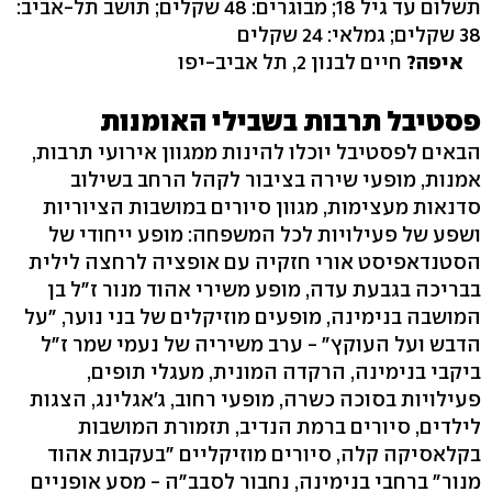
תשלום עד גיל 18; מבוגרים: 48 שקלים; תושב תל-אביב:
38 שקלים; גמלאי: 24 שקלים
איפה?
חיים לבנון 2, תל אביב-יפו
פסטיבל תרבות בשבילי האומנות
הבאים לפסטיבל יוכלו להינות ממגוון אירועי תרבות,
אמנות, מופעי שירה בציבור לקהל הרחב בשילוב
סדנאות מעצימות, מגוון סיורים במושבות הציוריות
ושפע של פעילויות לכל המשפחה: מופע ייחודי של
הסטנדאפיסט אורי חזקיה עם אופציה לרחצה לילית
בבריכה בגבעת עדה, מופע משירי אהוד מנור ז"ל בן
המושבה בנימינה, מופעים מוזיקלים של בני נוער, "על
הדבש ועל העוקץ" - ערב משיריה של נעמי שמר ז"ל
ביקבי בנימינה, הרקדה המונית, מעגלי תופים,
פעילויות בסוכה כשרה, מופעי רחוב, ג'אגלינג, הצגות
לילדים, סיורים ברמת הנדיב, תזמורת המושבות
בקלאסיקה קלה, סיורים מוזיקליים "בעקבות אהוד
מנור" ברחבי בנימינה, נחבור לסבב"ה - מסע אופניים