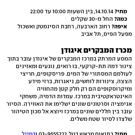
מתי?
14.10.14, בין השעות 10:00 עד 22:00
כמה?
החל מ-30 שקלים
איפה?
רחוב הארבעה, רחבת הסינמטק ואשכול
מפעל הפיס, תל אביב
מכרז המבקרים איגודן
המסע המרתק במרכז המבקרים של איגודן עובר בתוך
צינור דמה תת-קרקעי, בו רואים, נוגעים ומאזינים
לעולמם המסתורי של המים. פריסקופים, חריצי
הצצה, צינורות לוחשים, ניאגרות, ברזי מידע
ומיקרוסקופים הם רק חלק קטן מהחוויה
האינטראקטיבית במרכז. עמדות הדמיה, משחקי
אנימציה וסרטונים שונים ישלימו את האווירה. הסיור
עובר בין חללים שונים במרכז ויוצא אל מכון הטיהור
שלצדו לסיור שטח משלים.
מתי?
בתיאום מראש בטל. 03-9555222 ו
במייל