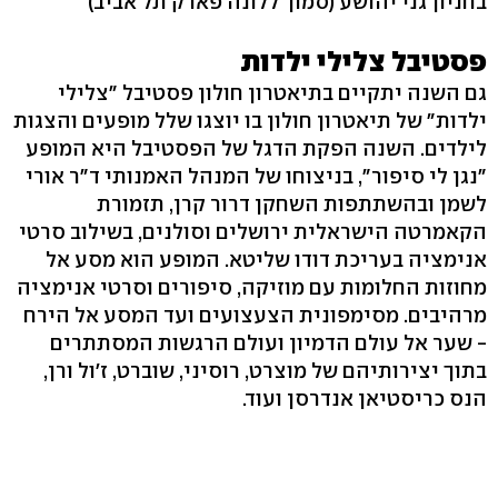
בחניון גני יהושע (סמוך ללונה פארק תל אביב)
פסטיבל צלילי ילדות
גם השנה יתקיים בתיאטרון חולון פסטיבל "צלילי
ילדות" של תיאטרון חולון בו יוצגו שלל מופעים והצגות
לילדים. השנה הפקת הדגל של הפסטיבל היא המופע
"נגן לי סיפור", בניצוחו של המנהל האמנותי ד"ר אורי
לשמן ובהשתתפות השחקן דרור קרן, תזמורת
הקאמרטה הישראלית ירושלים וסולנים, בשילוב סרטי
אנימציה בעריכת דודו שליטא. המופע הוא מסע אל
מחוזות החלומות עם מוזיקה, סיפורים וסרטי אנימציה
מרהיבים. מסימפונית הצעצועים ועד המסע אל הירח
- שער אל עולם הדמיון ועולם הרגשות המסתתרים
בתוך יצירותיהם של מוצרט, רוסיני, שוברט, ז'ול ורן,
הנס כריסטיאן אנדרסן ועוד.