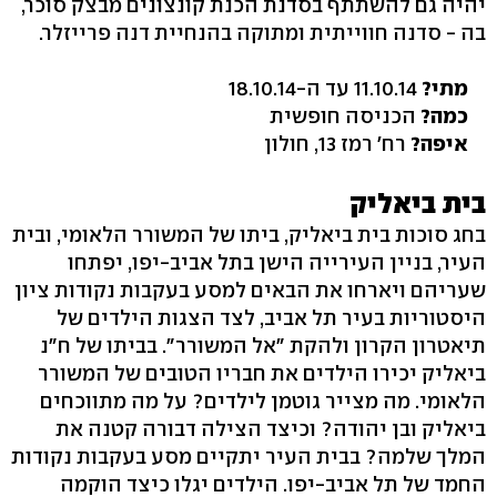
יהיה גם להשתתף בסדנת הכנת קונצונים מבצק סוכר,
בה - סדנה חווייתית ומתוקה בהנחיית דנה פרייזלר.
מתי?
11.10.14 עד ה-18.10.14
כמה?
הכניסה חופשית
איפה?
רח' רמז 13, חולון
בית ביאליק
בחג סוכות בית ביאליק, ביתו של המשורר הלאומי, ובית
העיר, בניין העירייה הישן בתל אביב-יפו, יפתחו
שעריהם ויארחו את הבאים למסע בעקבות נקודות ציון
היסטוריות בעיר תל אביב, לצד הצגות הילדים של
תיאטרון הקרון ולהקת "אל המשורר". בביתו של ח"נ
ביאליק יכירו הילדים את חבריו הטובים של המשורר
הלאומי. מה מצייר גוטמן לילדים? על מה מתווכחים
ביאליק ובן יהודה? וכיצד הצילה דבורה קטנה את
המלך שלמה? בבית העיר יתקיים מסע בעקבות נקודות
החמד של תל אביב-יפו. הילדים יגלו כיצד הוקמה