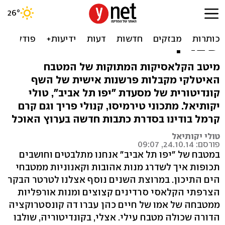
טירמיסו, קרם קרמל וגם
קנולי: קינוחים איטלקיים כמו
שצריך
מיטב הקלאסיקות המתוקות של המטבח
האיטלקי מקבלות פרשנות אישית של השף
קונדיטורית של מסעדת "יפו תל אביב", טולי
יקותיאל. מתכוני טירמיסו, קנולי פריך וגם קרם
קרמל בודינו בסדרת כתבות חדשה בערוץ האוכל
טולי יקותיאל
פורסם: 24.10.14, 09:07
במטבח של "יפו תל אביב" אנחנו מתלבטים וחושבים
תכופות איך לשדרג מנות אהובות וקאנוניות ממטבחי
הים התיכון. במרוצת השנים נוסף אצלנו לטרטר הבקר
הצרפתי הקלאסי סרדינים קצוצים ומנות אורפליות
ממטבחה של אמו של חיים כהן עברו דה קונסטרוקציה
הדורה שכולה מטבח עילי. אצלי, בקונדיטוריה, שולבו