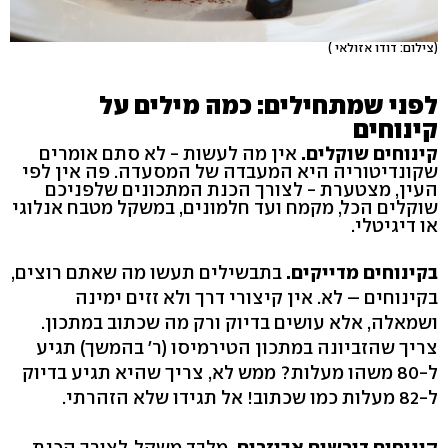
(צילום: דודו אזולאי )
לפני שמתחילים: כמה מילים על
קינוחים
קינוחים שוקלים.
אין מה לעשות - לא סתם אומרים
שקונדיטוריה היא המעבדה של המסעדה. פה אין לפי
העין, מצטערת - לצורך הכנת המתכונים שלפניכם
שוקלים הכל, מקמח ועד חלמונים, במשקל מטבח אנלוגי
או דיגיטלי.
בקינוחים מדייקים.
בתבשילים תעשו מה שאתם רוצים,
בקינוחים – לא. אין קיצורי דרך ולא זזים ימינה
ושמאלה, אלא עושים בדיוק ורק מה שכתוב במתכון.
צריך שהזביונה במתכון הטירמיסו (ר' בהמשך) תגיע
ל-80 משהו מעלות? ממש לא, צריך שהיא תגיע בדיוק
ל-82 מעלות כמו שכתוב! אל תגידו שלא הזהרתי.
קינוחים דורשים אביזרים.
מלבד משקל, לצורך הכנת