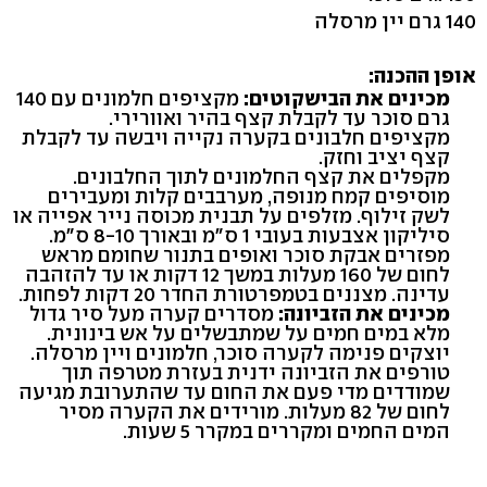
140 גרם יין מרסלה
אופן ההכנה:
מכינים את הבישקוטים:
מקציפים חלמונים עם 140
גרם סוכר עד לקבלת קצף בהיר ואוורירי.
מקציפים חלבונים בקערה נקייה ויבשה עד לקבלת
קצף יציב וחזק.
מקפלים את קצף החלמונים לתוך החלבונים.
מוסיפים קמח מנופה, מערבבים קלות ומעבירים
לשק זילוף. מזלפים על תבנית מכוסה נייר אפייה או
סיליקון אצבעות בעובי 1 ס"מ ובאורך 8-10 ס"מ.
מפזרים אבקת סוכר ואופים בתנור שחומם מראש
לחום של 160 מעלות במשך 12 דקות או עד להזהבה
עדינה. מצננים בטמפרטורת החדר 20 דקות לפחות.
מכינים את הזביונה:
מסדרים קערה מעל סיר גדול
מלא במים חמים על שמתבשלים על אש בינונית.
יוצקים פנימה לקערה סוכר, חלמונים ויין מרסלה.
טורפים את הזביונה ידנית בעזרת מטרפה תוך
שמודדים מדי פעם את החום עד שהתערובת מגיעה
לחום של 82 מעלות. מורידים את הקערה מסיר
המים החמים ומקררים במקרר 5 שעות.