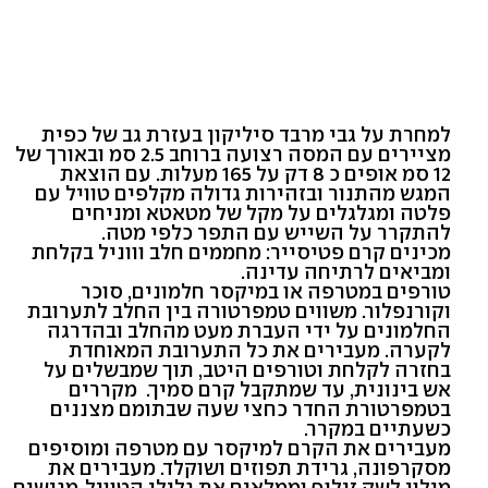
למחרת על גבי מרבד סיליקון בעזרת גב של כפית
מציירים עם המסה רצועה ברוחב 2.5 סמ ובאורך של
12 סמ אופים כ 8 דק על 165 מעלות. עם הוצאת
המגש מהתנור ובזהירות גדולה מקלפים טוויל עם
פלטה ומגלגלים על מקל של מטאטא ומניחים
להתקרר על השייש עם התפר כלפי מטה.
מכינים קרם פטיסייר: מחממים חלב וווניל בקלחת
ומביאים לרתיחה עדינה.
טורפים במטרפה או במיקסר חלמונים, סוכר
וקורנפלור. משווים טמפרטורה בין החלב לתערובת
החלמונים על ידי העברת מעט מהחלב ובהדרגה
לקערה. מעבירים את כל התערובת המאוחדת
בחזרה לקלחת וטורפים היטב, תוך שמבשלים על
אש בינונית, עד שמתקבל קרם סמיך. מקררים
בטמפרטורת החדר כחצי שעה שבתומם מצננים
כשעתיים במקרר.
מעבירים את הקרם למיקסר עם מטרפה ומוסיפים
מסקרפונה, גרידת תפוזים ושוקלד. מעבירים את
מילוי לשק זילוף וממלאים את גלילי הטוויל. מגישים