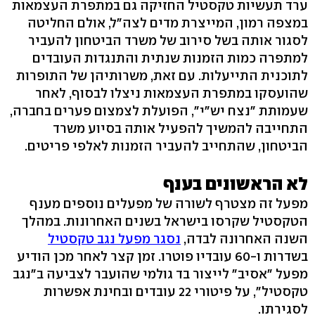
ערד תעשיות טקסטיל החזיקה גם במתפרת העצמאות
במצפה רמון, המייצרת מדים לצה"ל, אולם החליטה
לסגור אותה בשל סירוב של משרד הביטחון להעביר
למתפרה כמות הזמנות שנתית והתנגדות העובדים
לתוכנית התייעלות. עם זאת, משרותיהן של התופרות
שהועסקו במתפרת העצמאות ניצלו לבסוף, לאחר
שעמותת "נצח יש"י", הפועלת לצמצום פערים בחברה,
התחייבה להמשיך להפעיל אותה בסיוע משרד
הביטחון, שהתחייב להעביר הזמנות לאלפי פריטים.
לא הראשונים בענף
מפעל זה מצטרף לשורה של מפעלים נוספים מענף
הטקסטיל שקרסו בישראל בשנים האחרונות. במהלך
השנה האחרונה לבדה,
נסגר מפעל נגב טקסטיל
בשדרות ו-60 עובדיו פוטרו. זמן קצר לאחר מכן הודיע
מפעל "אסיב" לייצור בד גולמי שהועבר לצביעה ב"נגב
טקסטיל", על פיטורי 22 עובדים ובחינת אפשרות
לסגירתו.