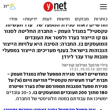
מפעל מגבות ערד נסגר; 180
עובדים פוטרו
חודשיים לאחר סגירת המפעל של "ערד תעשיות
טקסטיל" במגדל העמק - החברה החליטה לסגור
גם קו הייצור בערד ולפטר את העובדים
המועסקים בו. החברה: הסיבה היא עלויות הייצור
הגבוהות בישראל. בענף מעריכים: הייצור במפעלי
מגבות ערד עבר לירדן
בילי פרנקל ואילנה קוריאל
פורסם: 19.10.14, 17:21
כחודשיים לאחר סגירת המפעל שלה במגדל העמק -
חברת "ערד תעשיות טקסטיל" הודיעה היום (א') על
סגירת מפעל המגבות המפורסם שלה בערד ופיטרה
180 מתוך 200 העובדים המועסקים בו.
כ-20 עובדים
ימשיכו את עבודתם במטה הלוגיסטי של החברה.
עוד מפעל טקסטיל נסגר בצפון; עשרות יפוטרו