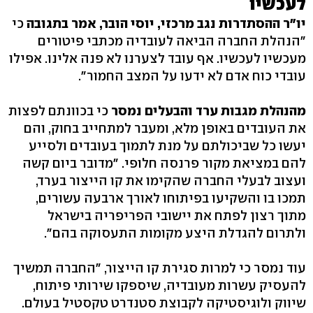
לעכשיו
יו"ר ההסתדרות נגב מרכזי, יוסי הובר, אמר בתגובה
כי
"הנהלת החברה הביאה לעובדיה מכתבי פיטורים
מעכשיו לעכשיו. אף עובד לצערנו לא פנה אלינו. אפילו
עובדי כוח אדם לא ידעו על המצב החמור".
מהנהלת מגבות ערד והבעלים נמסר
כי בכוונתם לפצות
את העובדים באופן מלא, ומעבר למתחייב בחוק, והם
יעשו כל שביכולתם על מנת לתמוך בעובדים ולסייע
להם במציאת מקור פרנסה חלופי. "מדובר ביום קשה
ועצוב לבעלי החברה שהקימו את קו הייצור בערד,
תמכו בו והשקיעו בפיתוחו לאורך ארבעה עשורים,
מתוך רצון לפתח את יישובי הפריפריה בישראל
ולתרום להגדלת היצע מקומות התעסוקה בהם".
עוד נמסר כי למרות סגירת קו הייצור, "החברה תמשיך
להעסיק עשרות מעובדיה, שיספקו שירותי פיתוח,
שיווק ולוגיסטיקה לקבוצת סטנדרט טקסטיל בעולם.