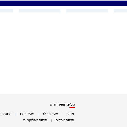
כלים ושירותים
מניות
שער הדולר
שער היורו
דרושים
|
|
|
|
פיתוח אתרים
פיתוח אפליקציות
|
|