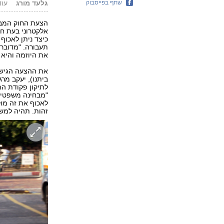
שתף בפייסבוק
גלעד מורג
עודכן: 14
הצעת החוק המבקש
אלקטרוני בעת חצ
כיצד ניתן לאכוף 
תעבורה. "מדובר 
את היוזמה והיא 
את ההצעה הגישו
ביתנו), יעקב מרג
לתיקון פקודת הת
"מבחינה משפטית 
זהות. תהיה למש