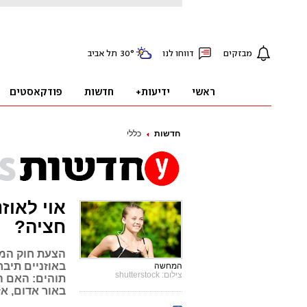
חדשות
כללי
אוי לאוז
חציה?
הצעת חוק המב
באוזניים תיבח
המחשה
צילום: shutterstock
תוהים: האם ה
באור אדום, אז