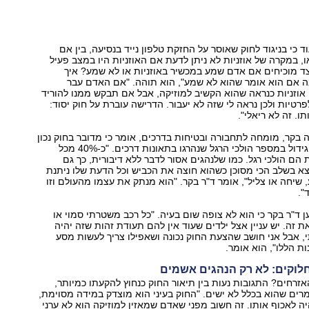
 כי בניגוד לחוק שאוסר על החזקת טלפון נייד בנסיעה, בין אם
ו, במקרה של אוזניות לא ניתן לדעת אם האוזניות היו במצב פעיל
ד מוכיחים אם אדם שמע במכשיר באוזניות או לא שמע? איך
 אם הוא אומר שהוא לא שמע", הוא תוהה. "אם האדם עבר
וזניות כנראה שהוא הקשיב למוזיקה, אבל אם תבקש ממנו להוריד
רטיות ולכן נראה לי שזה לא יעבור. הדרישה עוברת על חוק יסוד:
ו. זה לא ריאלי".
 בקר, מומחה לתחבורה ובטיחות בדרכים, אומר כי מדובר בחוק נכון
לישראל שבה יש גידול במספר הולכי הרגל שנהרגו בתאונות דרכים. "כ-40% מכל
 הם הולכי רגל. כמו שלנהגים אסור לדבר ללא דיבורית, כך גם
א בשלב הכי מסוכן כשהוא חוצה את הכביש וכל הדעת שלו ניתנת
שיחה או צליל", אומר ד"ר בקר. "הוא מנתק את עצמו מהעולם וזו
".
ן ד"ר בקר כי הוא לא צופה שום בעיה. "כל רכב משטרתי סמוי או
את זה. יש עניין אצל ילדים שעוד אין להם תעודת זהות שזה יהיה
י, אבל אני חושב שהצעת החוק נכונה ושאפילו צריך לעשות מסע
ת הללו", הוא אומר.
וקים: לא רק הנהגים אשמים
זרחים? התגובות נעות בין תיאור החוק כנחוץ להקעתו כמיותר,
ים שהוא בכלל לא ישים. "החוק בעיני הוא מוצדק במידה מסוימת,
ה לאכוף אותו. זה חשוב מפני שאדם שמאזין למוזיקה הוא לא ערני