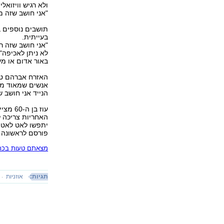
ולא רגיש וויזוא
"אני חושב שזה מ
תושבים נוספים ב
בעייתית.
"אני חושב שזה ר
לא ניתן לאכיפה"
באור אדום או מעי
האזרח אברהם טוע
אנשים שמאוד מעצ
הנייד אני חושב שז
עוז בן
האחריות צריכה ל
יתפשו לאט לאט וי
פורסם לראשונה 16.11.14, 23:12
מצאתם טעות בכתב
תגיות:
אוזניות