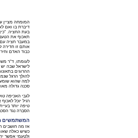
המומחה מציין עוד
דיברת בו ואם לא
בעת החציה. "כיצ
תאכוף את הטענה
במעבר חציה עם א
אותם זו חדירה לפ
כבוד האדם וחירות
לעומתו, ד"ר משה
ההרוגים בתאונות
להולך הרגל שנמצ
למה שהוא שומע, 
סכנה גדולה מאוד
לגבי האכיפה טוע
רגיל יוכל לאכוף 
טיפה יותר בעיית
הסברה נגד הסכנו
המשתמשים חל
אז מה חושבים הא
כשיש כאלה שאומר
ולטעמי אפשר יהי