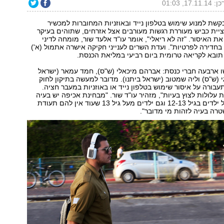
17.11., 01:03
ת למנוע שימוש בטלפון נייד ובאוזניות המחוברות למכשיר
יית כביש מעוררת רגשות מעורבים אצל אזרחים, שתוהים בעיקר
את האיסור. "זה לא ריאלי", אומר עו"ד אלעד שור, מומחה לדיני
בחדירה לפרטיות". ועדת השרים לענייני חקיקה אישרה אתמול (א')
תובא לקריאה טרומית ביום רביעי במליאת הכנסת.
 ארבעה חברי כנסת: אברהם מיכאלי (ש"ס), חמד עמאר (ישראל
י (ש"ס) וליה שמטוב (ישראל ביתנו). מדובר למעשה בתיקון לחוק
עבורה על איסור שימוש בטלפון נייד או באוזניות במעבר חציה.
עלולות לצוץ בעיות", מזהיר עו"ד שור. "מבחינת אכיפה יש בעיה
לאכוף את זה מול ילדים בגיל 12-13 וגם ילדים מעל גיל 13 שעוד אין להם תעודת
טרה בעיה לזהות מי מדובר".