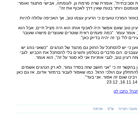
לית וסביבתית", אומרת שרה מרמת גן. לעומתה, אבישי מתנגד ואומר:
טומטם ויותר בטוח שאין דרך לאכוף את זה".
אזור המרכז טוענים כי הרעיון עצמו טוב, אך האכיפה עלולה להיות
עיון טוב שאם אפשר היה לאכוף אותו הוא היה מציל חיים, אבל הוא
, אומר עומר. "כמה פעמים ראית שוטרים שעוצרים מישהו שעובר
רים לו? כך זה יהיה בדיוק כאן".
ן כי יש להסתכל על החוק גם מהצד של הנהגים. "כשאני נוהג יש
בנים. הם מדברים בטלפון וחוצים בלי להסתכל את הכביש. לגבי
ה רעיון טוב, לגבי אוזניות אני לא סגור על זה", הוא אומר.
 ה-60 מציין בהקשר זה כי "אני חושב שזה בסדר גמור, לא רק הנהגים אשמים.
התחלק עם הולכי הרגל. כמו שאסור לעבור ברמזור אדום, אז גם כאן
בינו שגם זה אסור. אני בעד".
ה? כתבו לנו
מעבר חצייה
ש"ס
אכיפה