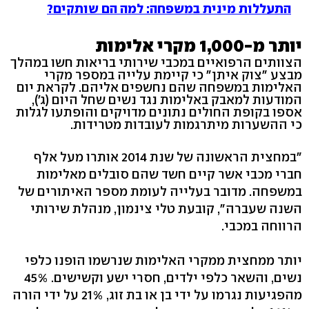
התעללות מינית במשפחה: למה הם שותקים?
יותר מ-1,000 מקרי אלימות
הצוותים הרפואיים במכבי שירותי בריאות חשו במהלך
מבצע "צוק איתן" כי קיימת עלייה במספר מקרי
האלימות במשפחה שהם נחשפים אליהם. לקראת יום
המודעות למאבק באלימות נגד נשים שחל היום (ג'),
אספו בקופת החולים נתונים מדויקים והופתעו לגלות
כי ההשערות מיתרגמות לעובדות מטרידות.
"במחצית הראשונה של שנת 2014 אותרו מעל אלף
חברי מכבי אשר קיים חשד שהם סובלים מאלימות
במשפחה. מדובר בעלייה לעומת מספר האיתורים של
השנה שעברה", קובעת טלי צינמון, מנהלת שירותי
הרווחה במכבי.
יותר ממחצית ממקרי האלימות שנרשמו הופנו כלפי
נשים, והשאר כלפי ילדים, חסרי ישע וקשישים. 45%
מהפגיעות נגרמו על ידי בן או בת זוג, 21% על ידי הורה