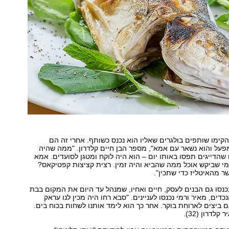
הקימו שותפים בולגרים שאליו הוא נכנס כשותף. אחרי זה הם
פעל והוא נשאר עם אמא", מספר הבן חיים קלדרון. "ממה שהיה
שהדייגים תפסו באותו יום – הוא היה לוקח ומטגן לסועדים. אמא
י שביקש אוכל ממה שהביא והיה זמין. רצית קציצות קפטיקאס?
ר מהאיטליז כדי שתכין".
נסו גם הבנים לעסק, חיים ואחיו, שמנהל עד היום את המקום בבת
כדים, מאיר ורמי נכנסו לעניינים. "סבא רחו היה מכין לנו עראק
ם ביצים לארוחת בוקר. אחר כך הוא לימד אותנו לשחות בכוח בים.
לדרון (32).