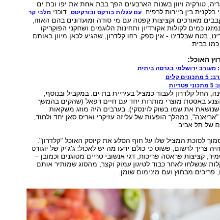
ריה, טורקיה ויוון בשנות הארבעים הפך בבת אחת את יפו ובת ים
בלקנית בין ביירות לרפיח.
, דוכני
עם עגלות בורקס ובורקיטס
מלבי קר
בבים מאורכים וקציצות קֵפטה עם מי סודה ומועדונים בהם האוזו,
זגו כמים לקולות אקורדיון ותחינות הלוגמים ושחקני הפוקֵריקו
ינו, בטח שבלדינו - אין ספק, רחו קלדרון, שהגיע לכאן מיוון באותם
כמו בבית.
ץ האוכל:
: מעורב ירושלמי בגרסה ביתית
ם קלים
ריות
 החל קלדרון לעבוד כמציל בעיריית בת ים. במקביל ובנוסף,
נע באסטת מוצרי מותרות יחד עם חיים רפאל (שהקים בהמשך
שנושאת את שמו בשוק לוינסקי). בערבים היה מוזג משקאות
"אריאנה", במהלך הופעות של עליזה עזיקרי ואריס סאן יחד ולחוד,
 של תל אביב.
ים בסמוך לסוכת המציל שלו על חוף הסלע את קיוסק האוכל "קלדרון".
 צריך לרשום, פשוט כי כולם ידעו מה יש לאכול: ג'ג'יק של יוגורט
יר, קציצות פראסה פריכות, דגי אנשובי טריים מטוגנים וכמובן –
ות שנשלחו לאחר כבוד לטיגון עמוק וקצר, מהסוג שמותיר אותם
 פריכים מבחוץ ועם מינימום שומן.