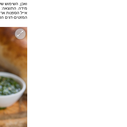
ואכן, השימוש שע
מידה. התוצאה: ע
אייל הספנות ארי
המזטים-דגים הט