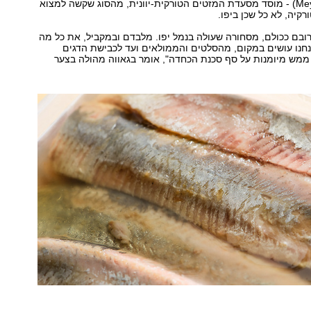
המייהנה (Meyhane) - מוסד מסעדת המזטים הטורקית-יוונית, מהסוג שקשה למצוא
ורקיה, לא כל שכן ביפו.
רובם ככולם, מסחורה שעולה בנמל יפו. מלבדם ובמקביל, את כל מה
חנו עושים במקום, מהסלטים והממולאים ועד לכבישת הדגים
זו ממש מיומנות על סף סכנת הכחדה", אומר בגאווה מהולה בצער