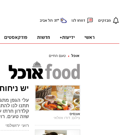
אוכל
טעם החיים
יש ניחוח
עלי הגפן מתג
תתנו לנו להת
קלדרון חרתו 
אונסיס
שזה טעים. רו
צילום: דודו אזולאי
רועי ירושלמי
פ