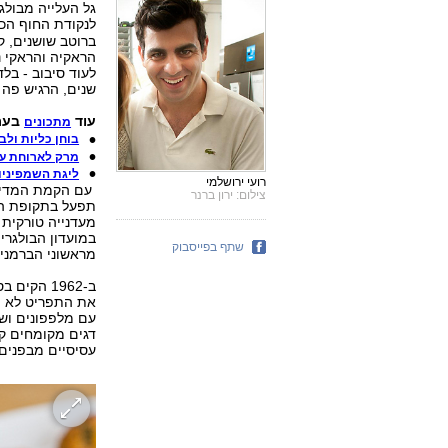
גל העלייה מבולג
לנקודת החוף הכי 
ברוטב שושנים, ק
הראקיה והראקי נמ
לעוד סיבוב - בלד
שנים, הרגיש פה 
עוד
בערו
מתכונים
בוחן כליות ולב
מרק לארוחת ערב: 5 מתכוני
ליגת השמפיניון: 5 מתכוני פט
רועי ירושלמי
עם הקמת המדינה,
צילום: ירון ברנר
תפעל בתקופת הצ
מעדנייה טורקית 
במועדון הבולגרי 
שתף בפייסבוק
מראשוני הברמנים
ב-1962 הק
את התפריט לא היה
עם מלפפונים ושמ
דגים מקומחים קל
עסיסיים מבפנים,