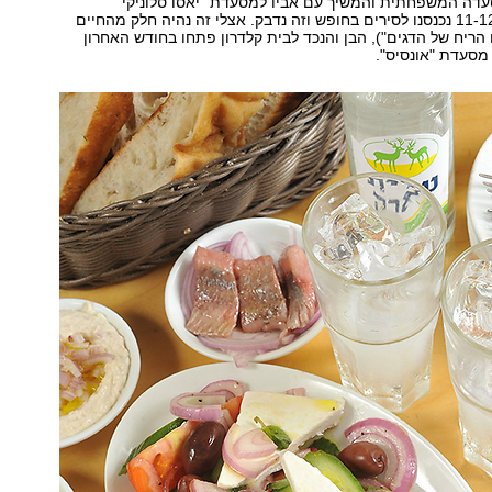
דה המשפחתית והמשיך עם אביו למסעדת "יאסו סלוניקי"
היפואית ("בגיל 11-12 נכנסנו לסירים בחופש וזה נדבק. אצלי זה נהיה חלק מהחיים
הריח של הדגים"), הבן והנכד לבית קלדרון פתחו בחודש האחרון
מסעדת "אונסיס".