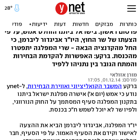
הפרדת רשויות בישראל ביתנו:
שרי המפלגה לא יכהנו בכנסת
פרסום ראשון: בישראל ביתנו הוחלט אמש, על פי
הצעתו של שר החוץ, היו"ר אביגדור ליברמן, כי
החל מהקדנציה הבאה - שרי המפלגה יתפטרו
מהכנסת. ברקע: האפשרות להקדמת הבחירות
והמתח הגובר בין נתניהו ללפיד
מורן אזולאי
פורסם: 01.12.14, 17:05
ברקע
המשבר הקואליציוני ואווירת הבחירות
, ל-ynet
נודע כי אמש (יום א') אישרה מפלגת ישראל ביתנו
בתקנון המפלגה סעיף המסתמך על החוק הנורווגי,
ולפיו שר לא יוכל לשמש ח"כ בכנסת.
יו"ר המפלגה, אביגדור ליברמן הביא את ההצעה
לאישור וקידם את הסעיף האמור. על פי הסעיף, חבר