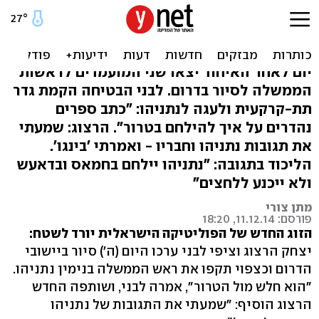
לבני והרצוג בעוטף עזה:
"נתניהו חלש מול הטרור"
יום לאחר האיחוד יצאו שני המועמדים לראשות
הממשלה לסיור בדרום. לבני הבטיחה הקמת גדר
תת-קרקעית ולעגה לנתניהו: "כתב ספרים
נהדרים על איך להילחם בטרור". הרצוג: שמעתי
את תגובות נתניהו וחבריו - ואמרתי 'בינגו'.
הליכוד בתגובה: "נתניהו יילחם בחמאס ובדאעש
ולא ייכנע ללחצים"
מתן צורי
פורסם: 11.12.14, 18:20
הזוג החדש של הפוליטיקה הישראלית יורד לשטח:
יצחק הרצוג וציפי לבני ערכו היום (ה') סיור ביישובי
הדרום וכצפוי תקפו את ראש הממשלה בנימין נתניהו.
"הוא חלש מול הטרור", אמרה לבני, ושותפה החדש
הרצוג הוסיף: "שמעתי את התגובות של נתניהו