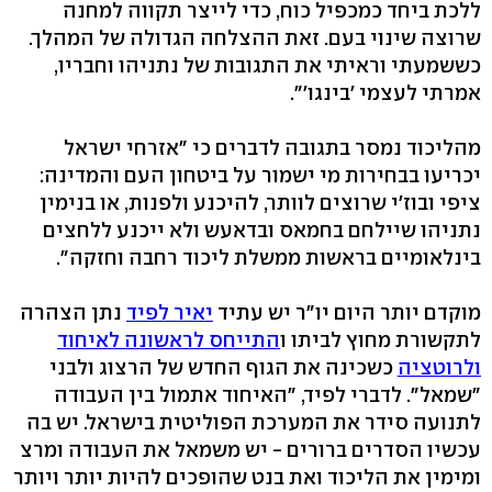
ללכת ביחד כמכפיל כוח, כדי לייצר תקווה למחנה
שרוצה שינוי בעם. זאת ההצלחה הגדולה של המהלך.
כששמעתי וראיתי את התגובות של נתניהו וחבריו,
אמרתי לעצמי 'בינגו'".
מהליכוד נמסר בתגובה לדברים כי "אזרחי ישראל
יכריעו בבחירות מי ישמור על ביטחון העם והמדינה:
ציפי ובוז'י שרוצים לוותר, להיכנע ולפנות, או בנימין
נתניהו שיילחם בחמאס ובדאעש ולא ייכנע ללחצים
בינלאומיים בראשות ממשלת ליכוד רחבה וחזקה".
מוקדם יותר היום יו"ר יש עתיד
יאיר לפיד
נתן הצהרה
לתקשורת מחוץ לביתו ו
התייחס לראשונה לאיחוד
ולרוטציה
כשכינה את הגוף החדש של הרצוג ולבני
"שמאל". לדברי לפיד, "האיחוד אתמול בין העבודה
לתנועה סידר את המערכת הפוליטית בישראל. יש בה
עכשיו הסדרים ברורים - יש משמאל את העבודה ומרצ
ומימין את הליכוד ואת בנט שהופכים להיות יותר ויותר