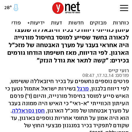
"המרגל מהמוסד - ראש
אבטחת נסראללה"
עיתון כווייתי דיווח כי בכיר חיזבאללה שנעצר
לכאורה בחשד שסייע למוסד בחיסול מורנייה
היה אחראי בעבר על מערך האבטחה של מזכ"ל
הארגון. לפי הדיווח, מאז חשיפתו הודחו גורמים
בכירים: "קשה לתאר את גודל הנזק"
רועי קייס
פורסם: 17.12.14, 08:47
פרטים נוספים נחשפים על בכיר חיזבאללה ששימש,
לפי דיווח בלבנון,
מרגל
בשירות ישראל. אתמול נטען כי
האיש סייע למוסד בחיסול מורנייה, והיום (ד') פרסם
העיתון הכווייתי "א-ראי" כי האיש היה ממונה בעבר
על מערך אבטחתו של מזכ"ל הארגון,
חסן נסראללה
.
הוא היה אמון על תחומי אחריות נוספים בארגון, עד
שקודם לתפקיד בכיר במנגנון מבצעי החוץ של