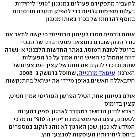
להעביר מתפקידם פעילים במנגנון "910" ליחידות
בעלות משימות גלויות כדי להפיק תועלת מניסיונם,
בנוסף להדחתו של בכיר באותו מנגנון.
אותם גורמים מסרו לעיתון הכווייתי כי קשה לתאר את
גודל הנזק שנגרם כתוצאה ממעורבותו של הבכיר
בריגול לטובת המוסד. באתר החדשות הלבנוני א-נשרה
דווח אתמול כי האיש היה אמון על כל הפעולות
שתוכננו כדי לנקום את מותו של קצין המבצעים של
הארגון,
עימאד מורנייה
, שחוסל בדמשק ב-2008.
חיזבאללה האשים באופן מיידי את ישראל בהתנקשות.
אולם בעיתון אחר, הטיל הפרשן הפוליטי אמין חטיט,
קצין בדימוס
בצבא לבנון הנחשב למקורב לארגון, ספק בטענות.
לטענתו, עצם השימוש במונח "יחידה 910" מרמז כי
המידע לא נכון, שכן הארגון לא נוהג לנקוב במספרים
ביחס ליחידותיו העוסקות למבצעי חוץ.