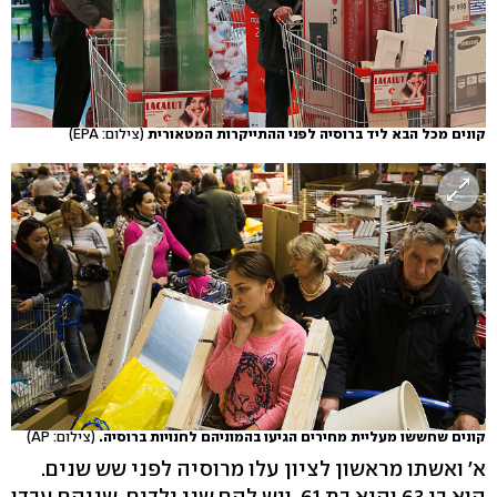
קונים מכל הבא ליד ברוסיה לפני ההתייקרות המטאורית
(צילום: EPA)
קונים שחששו מעליית מחירים הגיעו בהמוניהם לחנויות ברוסיה.
(צילום: AP)
א' ואשתו מראשון לציון עלו מרוסיה לפני שש שנים.
הוא בן 63 והיא בת 61, ויש להם שני ילדים. שניהם עבדו