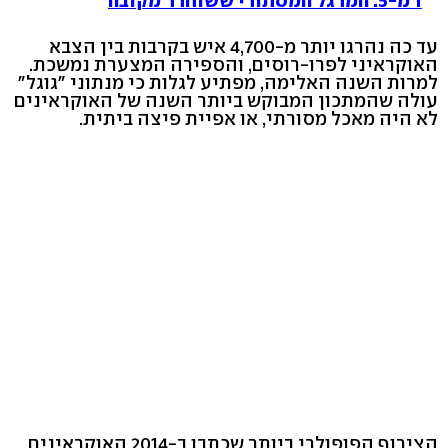
1 מ-5: המרגל המסתורי ששוחרר מקובה
עד כה נהרגו יותר מ-4,700 איש בקרבות בין הצבא
האוקראיני לפרו-רוסים, והספירה המצערת נמשכת.
למרות השנה האלימה, מפתיע לגלות כי מנתוני "גוגל"
עולה שהמתכון המבוקש ביותר השנה של האוקראינים
לא היה מאכל מסורתי, או אפיית פיצה ביתית.
הצירוף הפופולרי ביותר שכתבו ב-2014 האוקראינים