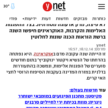
מה המתכון המבוקש ביותר
השנה באוקראינה?
לא פיצה, מרק או עוגה מסורתית: בצל ההפגנות
האלימות והקרבות, האוקראינים חיפשו השנה
ברשת הוראות הכנה שונות לחלוטין
ynet
פורסם: 18.12.14, 16:57
זו הייתה שנה עקובה מדם ב
אוקראינה
. היא נפתחה
בהדחתו של הנשיא ויקטור ינוקוביץ' בתום חודשים
סוערים של הפגנות אלימות, ונמשכה בהתעוררות
בדלנית במזרח המדינה בעקבות הסיפוח הרוסי לחצי
האי קרים.
עוד
חדשות בעולם:
פקיסטן: מתכנן הפיגועים במומבאי ישוחרר
ניגריה: מוות בכיתת ירי לחיילים סרבנים