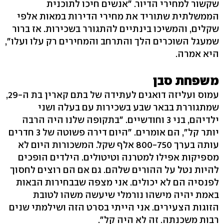
שקשור למחירי הדיור. "אנשים חיכו לתוכנית
הממשלתית שתוריד את מחירי הדירות במאות אלפי
שקלים, והמשיכו בינתיים להתגורר בשכירות. אז ברור
שמעגל השוכרים הלך והתרחב והמחירים רק עלו ועלו",
היא אמרה.
משפחת סבן
עמוס ועליזה דואגים לעתידה של בתם קארין בת ה-29,
שמתגוררת בבאר שבע בשכירות עם בעלה ושני
ילדיהם, בני 3 וחודשיים. "בתקופה שלנו היה הרבה
יותר קל", הם אומרים. "היום דירה פשוטה של 3 חדרים
עותה בערך 800-750 אלף שקל. המשכורות היום לא
מספיקות אפילו למטרנה וטיטולים. הילדים הופכים
להיות נטל על ההורים שלהם. גם אם הם רוצים לחסוך
לפנסיה הם לא יכולים. אני מצפה שבבחירות הבאות
באמת יהיה מישהו נורמלי שיעשה משהו לטובת
הזוגות הצעירים. אני הייתי בסרט הזה ושילמתי שנים
רבות משכנתה. זה לא היה קל".