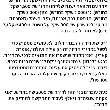
בינתיים בני הזוג מכניסים כ-11 אלף שקל מדי חודש,
ויחד עם הלוואה ישנה שלקחו (החזר של 1,500 שקל
בחודש), גן (2,000 שקל בחודש), מזון (3,000 שקל
בחודש), הוצאות רכב, ארנונה, מים, חשמל (לאחרונה
הם קיבלו חשבון של 900 שקל על חשמל ו-400 שקל על
מים) לא נותר להם הרבה.
"רכישת דירה זה בגדר חלום. לא עושים מספיק כדי
לטפל במחירי הדיור. זה רק עולה ועולה", אומרת
קארין. "אני מקווה שישפרו את התנאים לרכישת דירה.
כרגע בלי הון עצמי מטורף ייקח לנו שנים רבות לרכוש
דירה. צריך להפסיק את עליות המחירים המטורפות
האלה, לא רק בדיור. רק עכשיו עלתה הארנונה בעוד
100 שח".
כעת עוברים בני הזוג לדירה של 3000 שח בחודש. "אני
מקווה שנסתדר. ניאלץ לעבוד יותר קשה להחזיק את
הבית".