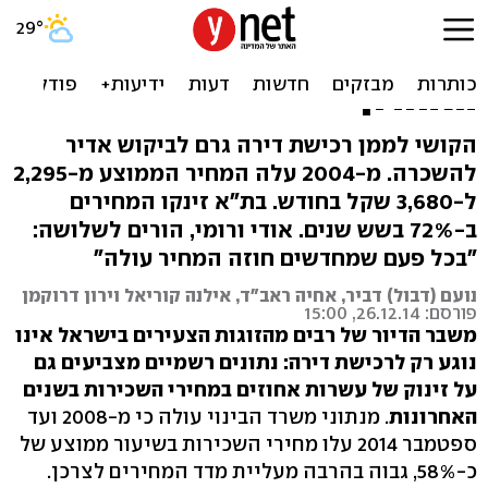
דירה להפקיר: מחירי השכירות
בישראל זינקו בכ-60% בעשור
האחרון
הקושי לממן רכישת דירה גרם לביקוש אדיר
להשכרה. מ-2004 עלה המחיר הממוצע מ-2,295
ל-3,680 שקל בחודש. בת"א זינקו המחירים
ב-72% בשש שנים. אודי ורומי, הורים לשלושה:
"בכל פעם שמחדשים חוזה המחיר עולה"
נועם (דבול) דביר, אחיה ראב"ד, אילנה קוריאל וירון דרוקמן
פורסם: 26.12.14, 15:00
משבר הדיור של רבים מהזוגות הצעירים בישראל אינו
נוגע רק לרכישת דירה: נתונים רשמיים מצביעים גם
על זינוק של עשרות אחוזים במחירי השכירות בשנים
האחרונות
. מנתוני משרד הבינוי עולה כי מ-2008 ועד
ספטמבר 2014 עלו מחירי השכירות בשיעור ממוצע של
כ-58%, גבוה בהרבה מעליית מדד המחירים לצרכן.