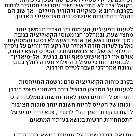
הקואליציה לא התייאשו ושוב ניסו שני מסוקים לנחות
בקרבת רחוב א-סאקייה ולהוריד חיילים - אך שוב הם
נתקלו בהתנגדות אינטנסיבית מצד פעילי הארגון.
לטענת הפעילים, העימות בין הצדדים נמשך יותר
מחצי שעה, ובמהלכו חגו מטוסי הקואליציה בגובה
נמוך ופתחו באש, אך אנשי דאעש לא נסוגו והמסוקים
נאלצו לעלות חזרה לאוויר. על רקע הדיווחים על ניסיון
החילוץ הכושל, נפוצו שמועות כי הטייס הוצא להורג,
אולם אין לכך אישוש מאף גורם. ברשת "אל-מיאדין"
הלבנונית דווח כי פעולת החילוץ נועדה לחלץ גם בן
ערובה אמריקני מעבר לטייס הירדני.
בקרב כוחות הקואליציה טרם נרשמה התייחסות
לטענות על המבצע הכושל. גורם ביטחוני רשמי בירדן
התייחס לדיווחים ואמר לאתר חדשות בממלכה רק כי
"זכותו של הטייס לחיות חשובה יותר מזכות הציבור
לדעת בנקודת הזמן הזו". לדבריו, צבא ירדן יודיע על
התפתחויות חדשות בנושא בעיתוי המתאים.
עם זאת, בירדן שמרו על עמימות בנושא. גורם ירדני