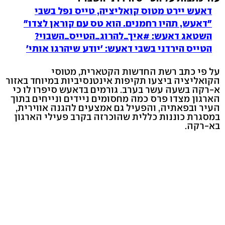
דאעש יירט מטוס קואליציה, טייס נפל בשבי
"דאעש, תהיו רחמנים. הוא טס עם קוראן לצדו"
השטאג דאעש: #איך_להרוג_הטייס_השבוי?
הטייס הירדני בשבי דאעש: 'יודע שיהרגו אותי'
על פי כתב רשת החדשות הקטארית, מטוסי
הקואליציה ביצעו תקיפות אינטנסיביות במיוחד באזור
א-רקה בשעה עשר בערב. גורמים בדאעש סיפרו לו כי
הארגון מצדו פרס כמה מחסומים ניידים ונייחים בתוך
העיר ובפאתיה, והפעיל גם אמצעים להגנה אווירית,
במסגרת כוננות כללית שהוכרזה בקרב פעילי הארגון
בא-רקה.