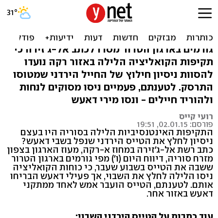
דיווח: כשל ניסיון לחלץ טייס
ירדני משבי דאעש
גורמים בארגון הטרור מסרו לכתב אל-ג'זירה כי
תקיפות הקואליציה הלילה באזור רקה נועדו
להסוות ניסיון חילוץ של החייל הירדני שמטוסו
התרסק. לטענתם, פעמיים ניסו מסוקים לנחות
ולהוריד חיילים - ונסו מירי דאעש
רועי קייס
פורסם: 02.01.15, 19:51
התקיפות האינטנסיביות הלילה בסוריה היו בעצם
ניסיון לחלץ את הטייס הירדני שנפל בשבי דאעש?
כתב רשת אל-ג'זירה במחוז א-רקה, מעוז הארגון בצפון
מזרח סוריה, דיווח היום (ו') מפי גורמים בארגון הטרור
ששבה את הטייס בשבוע שעבר, כי כוחות הקואליציה
ניסו הלילה לחלץ את השבוי, אך פעילי דאעש הבריחו
אותם. לטענתם, הטייס הועבר אמש לאחד ממתקני
דאעש באזור אחר.
עוד כתבות על הטייס הירדני השבוי: