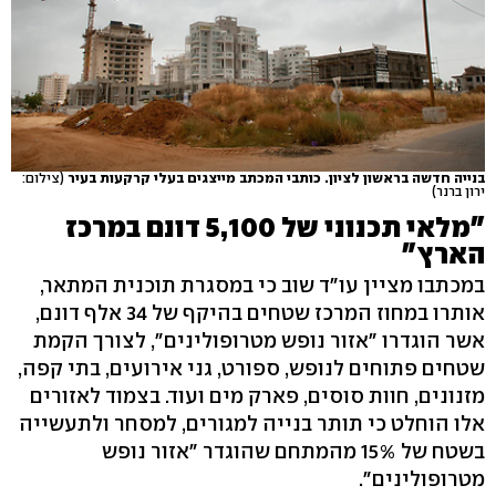
בנייה חדשה בראשון לציון. כותבי המכתב מייצגים בעלי קרקעות בעיר
(צילום:
ירון ברנר)
"מלאי תכנוני של 5,100 דונם במרכז
הארץ"
במכתבו מציין עו"ד שוב כי במסגרת תוכנית המתאר,
אותרו במחוז המרכז שטחים בהיקף של 34 אלף דונם,
אשר הוגדרו "אזור נופש מטרופולינים", לצורך הקמת
שטחים פתוחים לנופש, ספורט, גני אירועים, בתי קפה,
מזנונים, חוות סוסים, פארק מים ועוד. בצמוד לאזורים
אלו הוחלט כי תותר בנייה למגורים, למסחר ולתעשייה
בשטח של 15% מהמתחם שהוגדר "אזור נופש
מטרופולינים".