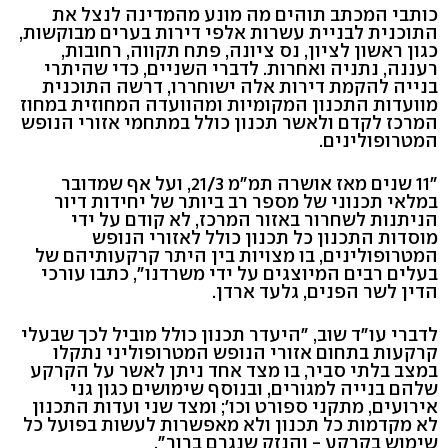
כותבי המכתב תוהים מה מונע מהמדינה לנצל את
התוכנית לבניית עשרות אלפי דירות בערים מבוקשות,
כגון ראשון לציון, נס ציונה, פתח תקווה, רחובות,
רעננה, נתניה ואחרות. לדברי השניים, כדי שהיתרי
בנייה להקמת דירות אלה ישוחררו, דרשה התוכנית
מוועדות התכנון המקומיות ומהוועדה המחוזית במחוז
המרכז לקדם ולאשר תכנון כולל במתחמי אזורי הנופש
המטרופולינים.
"11 שנים מאז אושרה תמ"מ 21/3, ועל אף שמדובר
במלאי תכנוני של מספר רב ביותר של יחידות דיור
הניתנות לשחרור באזור המרכז, לא קודם על ידי
מוסדות התכנון כל תכנון כולל לאזורי הנופש
המטרופולינים, בו מצויות בין היתר קרקעותיהם של
בעלים רבים המיוצגים על ידי משרדנו", כתבו עורכי
הדין לשר הפנים, גלעד ארדן.
לדברי עו"ד שוב, "היעדר תכנון כולל מוביל לכך שבעלי
קרקעות בתחום אזורי הנופש המטרופוליני נתקלו
במצב בלתי סביר, בו מצד אחד ניתן לאשר על הקרקע
שלהם בנייה למגורים, ובנוסף שימושים כגון גני
אירועים, מתקני ספורט וכו'; ומצד שני ועדות התכנון
לא מקדמות כל תכנון ולא מאפשרות לעשות בפועל כל
שימוש בקרקע - והנזק שנגרם ברור".