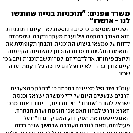
משרד הפנים: "תוכניות בנייה שהוגשו
לנו - אושרו"
השניים מוסיפים כי סיבה נוספת לאי-קיום התוכניות
הוא הצורך בהקמה של ועדת מעקב ובקרה, שמטרתה
לדווח על ממצאי ביצוע התוכנית, ותבחן תקופתית את
התאמת החלטות מוסדות התכנון לתשתיות הקיימות
ולקצב פיתוחן. אך לדבריהם, למרות שבתוכנית נקבע כי
קיים צורך כזה - לא ידוע להם עד כה על הקמת ועדה
שכזו.
עוה"ד שוב ופל מציינים במכתב כי "כחלק מהצעדים
הרבים שנעשים היום על ידי ממשלת ישראל וכנסת
ישראל לטובת 'שחרור' יחידות דיור, בייחוד באזור מרכז
הארץ, נדרש לבחון האם אכן הוקמה ועדת הבקרה,
האם מיישמת את תפקידה, האם קיים דו"ח על
פעילותה, וזאת לנוכח העובדה שבמשך שנים רבות
שטח נרחב במרכז הארץ, אשר יכול להניב עשרות אלפי