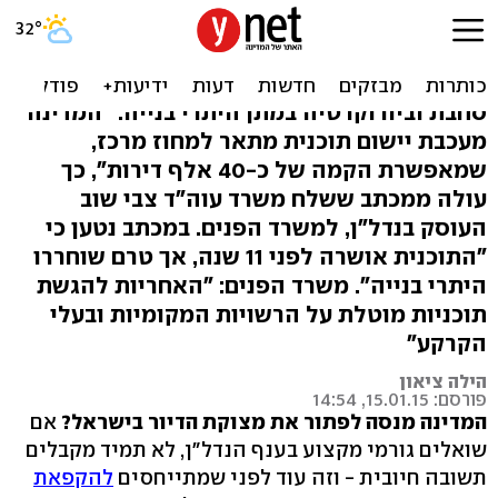
תלונה: משרד הפנים מעכב
אלפי דירות במרכז
סחבת וביורוקרטיה במתן היתרי בנייה: "המדינה
מעכבת יישום תוכנית מתאר למחוז מרכז,
שמאפשרת הקמה של כ-40 אלף דירות", כך
עולה ממכתב ששלח משרד עוה"ד צבי שוב
העוסק בנדל"ן, למשרד הפנים. במכתב נטען כי
"התוכנית אושרה לפני 11 שנה, אך טרם שוחררו
היתרי בנייה". משרד הפנים: "האחריות להגשת
תוכניות מוטלת על הרשויות המקומיות ובעלי
הקרקע"
הילה ציאון
פורסם: 15.01.15, 14:54
המדינה מנסה לפתור את מצוקת הדיור בישראל?
אם
שואלים גורמי מקצוע בענף הנדל"ן, לא תמיד מקבלים
תשובה חיובית - וזה עוד לפני שמתייחסים
להקפאת