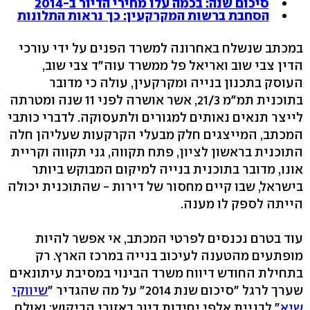
סיכום שנה: בכמה עלו מחירי הדיור ב-2014
הסחבת ברשות המקרקעין: כך נראות התלונות
במכתב שנשלח באחרונה למשרד הפנים על ידי עורכי
הדין צבי שוב ואריאל פל ממשרד עוה"ד צבי שוב,
העוסק בתכנון בנייה ומקרקעין, עולה כי מדובר
בתוכנית תמ"מ 21/3, אשר אושרה לפני 11 שנה ומטרתה
לייצר תנאים נאותים למגורים ולתעסוקה. לדברי כותבי
המכתב, המייצגים חלק מבעלי הקרקעות שעליהן חלה
התוכנית בראשון לציון, פתח תקווה, גני תקווה וקריית
אונו, מדובר בתוכנית בנייה למיקום המבוקש ביותר
בישראל, שבו קיים מחסור של דירות - שהתוכנית יכולה
הייתה לספק לו מענה.
עוד בטרם נכנסים לפרטי המכתב, אי אפשר להיות
מופתעים מהטענה לעיכוב בנייה במרכז הארץ. רק
בתחילת החודש דיווח משרד הבינוי במסיבת עיתונאים
שערך לרגל "סיכום שנת 2014" על מה שהגדיר "
שיווקי
שיא
" לבניית אלפי יחידות דיור באזורי הביקוש; ואולם,