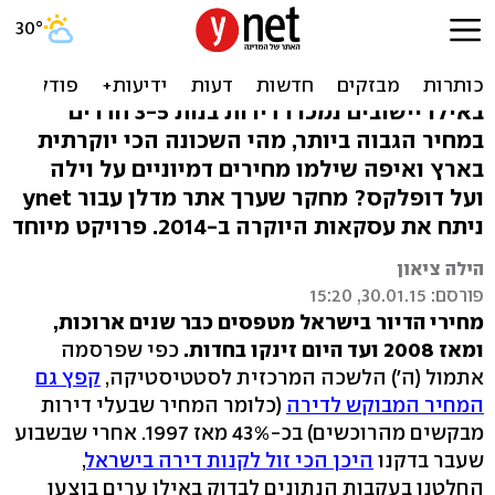
בית ב-130 מיליון: איפה
הדירות הכי יקרות?
באילו יישובים נמכרו דירות בנות 3-5 חדרים
במחיר הגבוה ביותר, מהי השכונה הכי יוקרתית
בארץ ואיפה שילמו מחירים דמיוניים על וילה
ועל דופלקס? מחקר שערך אתר מדלן עבור ynet
ניתח את עסקאות היוקרה ב-2014. פרויקט מיוחד
הילה ציאון
פורסם: 30.01.15, 15:20
מחירי הדיור בישראל מטפסים כבר שנים ארוכות,
ומאז 2008 ועד היום זינקו בחדות.
כפי שפרסמה
אתמול (ה') הלשכה המרכזית לסטטיסטיקה,
קפץ גם
המחיר המבוקש לדירה
(כלומר המחיר שבעלי דירות
מבקשים מהרוכשים) בכ-43% מאז 1997. אחרי שבשבוע
שעבר בדקנו
היכן הכי זול לקנות דירה בישראל
,
החלטנו בעקבות הנתונים לבדוק באילו ערים בוצעו