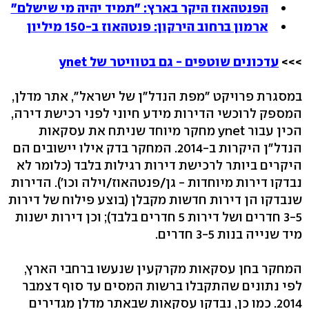
הפנטהאוז היקר בארץ: "תמיד יהיה מי שישלם"
ארמון ברחוב הירקון: פנטהאוז ב-150 מיליון
>>>
עדכונים שוטפים - גם בטוויטר של ynet
במסגרת פרויקט "מפת הנדל"ן של ישראל", אתר מדלן,
המספק לרוכשי הדירות מידע חיוני לפני רכישת דירה,
הכין עבור ynet מחקר מיוחד שניתח את עסקאות
הנדל"ן היקרות ב-2014. המחקר בדק אילו יישובים הם
היקרים ביותר לרכישת דירות רגילות בלבד (כלומר לא
נבדקו דירות מיוחדות - גן/פנטהאוז/וילה וכו'). הדירות
שנבדקו הן דירות חדשות מקבלן (בוצע פילוח של דירות
3-5 חדרים ושל דירות 5 חדרים בלבד); וכן דירות ישנות
מיד שנייה בנות 3-5 חדרים.
המחקר בחן עסקאות מקרקעין שנעשו ברחבי הארץ,
לפי נתונים שהתקבלו ברשות המסים עד סוף דצמבר
2014. כמו כן, נבדקו עסקאות שבאתר מדלן מגדירים