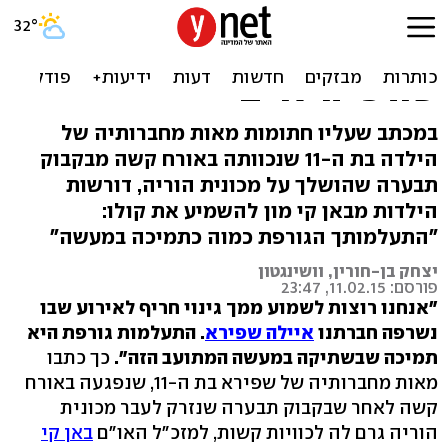
חברותיה של איילה שפירא
למזכ"ל האו"ם: "גנה את
שורפי הילדים"
במכתב שעליו חתומות מאות מחברותיה של
הילדה בת ה-11 שנכוותה באורח קשה מבקבוק
תבערה שהושלך על מכונית הוריה, דורשות
הילדות מבאן קי מון להשמיע את קולו:
"התעלמותך הגורפת כמוה כתמיכה במעשה"
יצחק בן-חורין, וושינגטון
פורסם: 11.02.15, 23:47
"אנחנו רוצות לשמוע ממך גינוי חריף לאירוע שבו
נשרפה חברתנו
איילה שפירא
. התעלמות גורפת היא
תמיכה שבשתיקה במעשה המתועב הזה".
כך כתבו
מאות מחברותיה של שפירא בת ה-11, שנפגעה באורח
קשה לאחר שבקבוק תבערה שנזרק לעבר מכונית
הוריה גרם לה לכוויות קשות, למזכ"ל האו"ם
באן קי