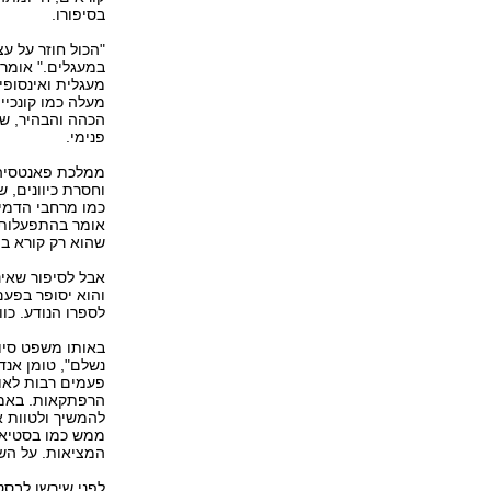
בסיפורו.
"הכול חוזר על עצ
במעגלים." אומרת
מעגלית ואינסופ
מעלה כמו קונכיי
הכהה והבהיר, שמ
פנימי.
ממלכת פאנטסיה 
וחסרת כיוונים,
כמו מרחבי הדמיו
אומר בהתפעלות, 
שהוא רק קורא בו 
אבל לסיפור שאינו
והוא יסופר בפע
לספרו הנודע. כוו
באותו משפט סיו
נשלם", טומן אנד
פעמים רבות לאור
הרפתקאות. באמצע
להמשיך ולטוות א
ממש כמו בסטיאן 
המציאות. על השע
לפני שירשו לבסט