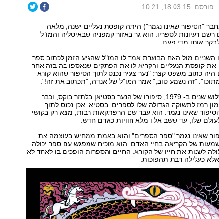
פורסם: 18.03.15, 10:21
בר "הסיפור שאינו נגמר") היתה קופסת נעליים ישנה, מלאה
שם רעיונות לספריו. הוא גר באזור קמפניה שבאיטליה והמו"ל
לבקר אותו מדי פעם.
השניים מול האח הבוערת אמר לו המו"ל שהגיע הזמן לכתוב ספר
את קופסת הנעליים והקריא לו את הפתקים שנאספו בה בזה אחר
היה כתוב משפט קצר: "נער צעיר נכנס לתוך הסיפור שהוא קורא
כו". "זה נשמע טוב," אמר המו"ל של אנדה, "תכתוב את זה!".
כך נולד, כעבור שלוש שנים ב- 1979, סיפורו של הנער בסטיאן בלתזר בוקס, וכבר
 רמז לתשוקה הגדולה שלו לספרים. בסטיאן אכן נכנס לתוך
סיפור שאינו נגמר. הוא עבר שם הרפתקאות רבות, מצא רק בקושי
ולם שלו, עד ששב אליו מלא חוויות כאדם חדש.
פור שאינו נגמר "ספר הספרים" והוא באמת ממחיש בעוצמה את
שמעות של הקריאה בחיי האדם. הוא מוכיח שמפגש עם ספר יכולה
לולה לשנות את חייו של הקורא. החיים והספרות הופכים בו לאחד לא
אלא כעלילה רבת תהפוכות.