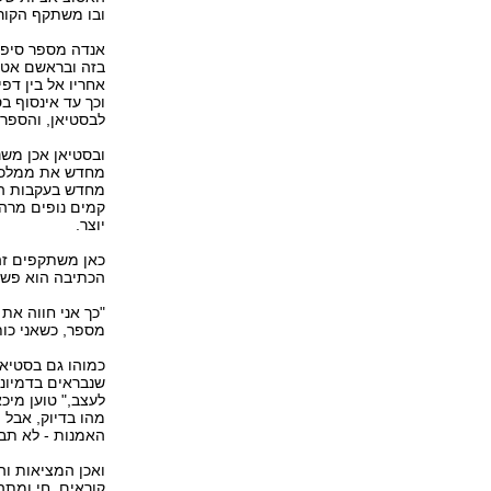
ובו משתקף הקורא
אנדה מספר סיפור
בזה ובראשם אטרי
אחריו אל בין דפ
וכך עד אינסוף ב
לבסטיאן, והספר 
ובסטיאן אכן משנ
מחדש את ממלכתה
מחדש בעקבות המ
קמים נופים מרהי
יוצר.
כאן משתקפים זה
הכתיבה הוא פשוט
"כך אני חווה את
מספר, כשאני כות
כמוהו גם בסטיא
שנבראים בדמיונו,
לעצב," טוען מיכא
מהו בדיוק, אבל 
האמנות - לא תבנ
ואכן המציאות וה
קוראים, חי ומתה