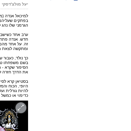
יעל מולצ'דסקי
למיכאל אנדה (מח
בפתקים שעליהם ר
הגרמני שלו נהג 
ערב אחד כשישבו 
חדש. אנדה פתח 
זה. על אחד מהם 
ומתקשה לצאת מתו
בשם משפחתו טמון
הסיפור שקרא - ה
את הדרך חזרה לע
בסטיאן קרא לסי
היופי, הכוח והמ
להיות גורלית וע
כדימוי או כמשל 