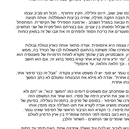
מו שוב ושוב, היום והלילה, הקיץ והחורף... הכול חג סביב עצמו
 הצבה הזקנה מוֹרלָה, שחיה בביצות האוּמללות. אותה תנועה
ית טבועה במגדל השנהב - ארמונה הספירלי של הקיסרית, המתפתל
ת שבלול ופסגתו בין עננים, וגם בצורתם האליפטית של שני הנחשים,
עטרים את כריכת הספר ולופתים זה את זנבו של זה במאזן כוחות
עצמה היא אינסופית. אנדה מתאר אותה כארץ נטולת גבולות
 שהמרכז שלה משתנה בהתאם למשאלות לבו של הנודד בה, ממש
ן. וכשבסטיאן מבין שהפך מקורא לאחת הדמויות של פאנטסיה הוא
"ומי יודע איזה קורא אחר קורא בספר ברגע זה, וגם הוא חושב
- וכך הלאה והלאה, עד אינסוף!"
 נגמר יש סוף. יש לו משפט אחרון ונקודה: "אבל זה כבר סיפור אחר,
ם אחרת". אנדה לא מילא את ההבטחה ומעולם לא כתב המשך
נתו אחרת.
ם שמתכתב עם משפטים דומים כמו "המשך יבוא", או "תם ולא
ה שוב את הרעיון היפה של ספרו. הוא שוזר את המשפט הזה
כו של הסיפור - בסופם של פרקים, בתפניות בעלילה, בסיומן של
ותו מושיט אנדה לקורא את חוט העלילה וכמו מזמין אותו
ת סיפורו. כי הקורא הוא הגיבור הראשי של הסיפור שאינו נגמר.
הוא ניצב בסופו לפני הפתח שמפריד בין ארץ הדמיון לעולם
ר שומרים שני הנחשים - השחור והלבן.
יאן לעבור יש להם עוד שאלה אחרונה אחת: האם סיפר עד הסוף