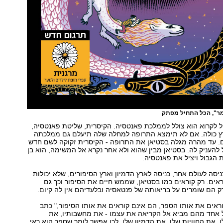
מר", הכל התחיל מפתק
 לקרוא הוא צולל לממלכת פאנטסיה. הקיסרית, שליטת פאנטסיה,
ץ כולה. אם לא תימצא התרופה למחלה שלה תיעלם גם ממלכתה
ם. עד מהרה מגלה בסטיאן את התרופה - הקיסרית זקוקה לשם חדש
ל להעניק לה. בסטיאן מבין שהוא ולא אחר נקרא אל המשימה, הוא בן
הגבול ויציל את פאנטסיה.
ניסה לעולם אחר, כניסה לארץ הדמיון וארץ הסיפורים, שלא יכולות
אים. רק קוראים כמו בסטיאן, שממש חיים את הסיפור וכך גם
 רק הם שומרים על בריאותה של פנטאסיה ובלעדיהם אין לה קיום.
ראים את אותו הספר, הם אינם קוראים את אותו הסיפור," כתב
ל אחד מהם מביא אל הקריאה את עצמו - את מחשבותיו, את
, את החוויות שלו, את הדמיון שלו. לכן אפשר לומר שספר הוא ראי,