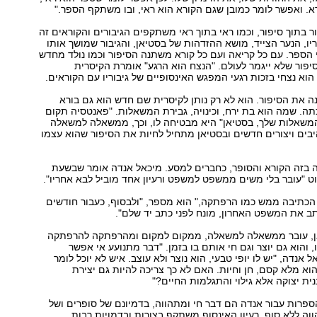
. ואפשר לומר כמובן שגם הקורא הוא ראי, ובו משתקף הספר."
 בתוך סיפור, וכמו ראי בתוך ראי משתקפים הגיבורים והקוראים זה
ו, הנער הצייד, מושא ההזדהות של בסטיאן, והגיבור שמושך אותו
י הספר. עם כל קריאה ועם כל קורא משתנה הסיפור וכמו נולד מחדש
סיפור שלא ייגמר לעולם. "הנצח הוא הרגע" אומרת הקיסרית
הוא נצחי בזכות רגעי המפגש האינסופיים של גיבוריו עם הקוראים.
ה את הסיפור. הוא לא רק נותן לקיסרית שם חדש הוא גם בורא
. שמה הוא בת ירח, וכינויה, גבירת המשאלות. "פאנטסיה תקום
שאלות שלך, בסטיאן" היא מבטיחה לו, וכך, ממשאלה למשאלה
בים ויצורים חדשים ובסטיאן מתחיל לחיות את הסיפור שהוא עצמו
 בזה הקורא והסופר, כחברים למסע. מיכאל אנדה אומר שבשעת
 "עובר בלי משים ממשפט למשפט ורעיון אחד מוביל לבא אחריו".
 הכתיבה ממש כמו הרפתקה," הוא מספר, "ולבסוף, כעבור חודשים
ב את המשפט האחרון, מונח לפני כתב יד שלם".
ן, עובר ממשאלה למשאלה, ממקום למקום ומהרפתקה להרפתקה
 והוא גם יוצר וגם חי אותם בו בזמן. "דבר מתנועע אי אפשר
ל אנדה, "יש לו יופי טבעי, הוא נוצר ולא עוצב. איש לא יוכל לומר
הוא מלא קסם, חן וחיות. האם לא כך צריכה להיות גם יצירת
ית יצוקה אלא גילוי והתגלמות החיים?"
ספרות עבור אנדה הם דבר חי ומתהווה, בדמיונם של סופרים ושל
ווה ללא סוף. רעיון האינסוף משתקף בצורות ובדמויות רבות