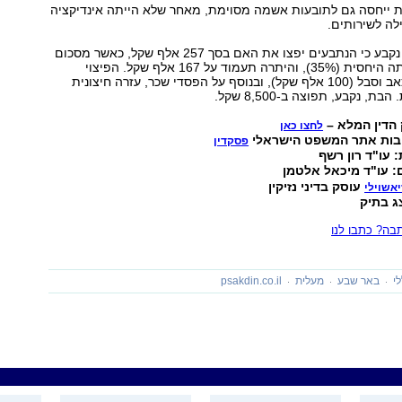
 ייחסה גם לתובעות אשמה מסוימת, מאחר שלא הייתה אינדיקציה
לה לשירותים.
בסיכומו של דבר נקבע כי הנתבעים יפצו את האם בסך 257 אלף שקל, כאשר מסכום
זה תופחת אשמתה היחסית (35%), והיתרה תעמוד על 167 אלף שקל. הפיצוי
העיקרי ניתן על כאב וסבל (100 אלף שקל), ובנוסף על הפסדי שכר, עזרה חיצונית
ת, נקבע, תפוצה ב-8,500 שקל.
הדין המלא –
לחצו כאן
בות אתר המשפט הישראלי
פסקדין
 עו"ד רון רשף
: עו"ד מיכאל אלטמן
עוסק בדיני נזיקין
יאשוילי
ג בתיק
ה? כתבו לנו
י
באר שבע
מעלית
psakdin.co.il