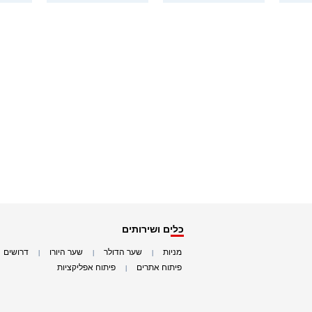
כלים ושירותים
מניות
שער הדולר
שער היורו
דרושים
|
|
|
|
פיתוח אתרים
פיתוח אפליקציות
|
|