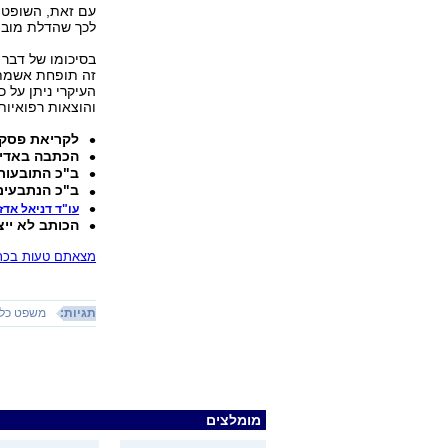
עם זאת, השופטת
לכך שהדלת מובי
והוצאות רפואיות. הב
לקריאת פסק 
הכתבה באדי
ב"כ התובעות:
ב"כ הנתבעים
עו"ד דניאל אדז
הכותב לא ייצ
מצאתם טעות בכתב
תגיות:
משפט כלל
מומלצים