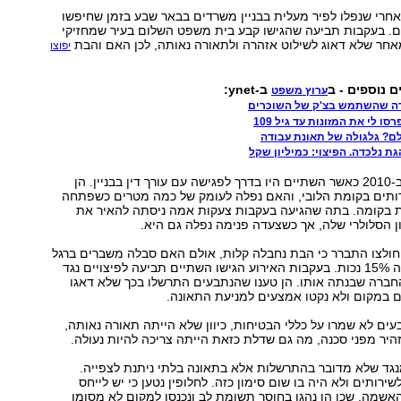
חרי שנפלו לפיר מעלית בבניין משרדים בבאר שבע בזמן שחיפשו
ם. בעקבות תביעה שהגישו קבע בית משפט השלום בעיר שמחזיקי
אחר שלא דאוג לשילוט אזהרה ולתאורה נאותה, לכן האם והבת
יפוצו
ם נוספים - ב
ב-ynet:
ערוץ משפט
רה שהשתמש בצ'ק של השוכרים
ו לי את המזונות עד גיל 109
לם? גלגולה של תאונת עבודה
גת נלכדה. הפיצוי: כמיליון שקל
האירוע התרחש ב-2010 כאשר השתיים היו בדרך לפגישה עם עורך דין בבניין. הן
ותים בקומת הלובי, והאם נפלה לעומק של כמה מטרים כשפתחה
בקומה. בתה שהגיעה בעקבות צעקות אמה ניסתה להאיר את
 הסלולרי שלה, אך כשצעדה פנימה נפלה גם היא.
ולצו התברר כי הבת נחבלה קלות, אולם האם סבלה משברים ברגל
ובדיעבד נקבעו לה 15% נכות. בעקבות האירוע הגישו השתיים תביעה לפיצויים נגד
החברה שבנתה אותו. הן טענו שהנתבעים התרשלו בכך שלא דאגו
ם במקום ולא נקטו אמצעים למניעת התאונה.
בעים לא שמרו על כללי הבטיחות, כיוון שלא הייתה תאורה נאותה,
יר מפני סכנה, מה גם שדלת כזאת הייתה צריכה להיות נעולה.
נגד שלא מדובר בהתרשלות אלא בתאונה בלתי ניתנת לצפייה.
ירותים ולא היה בו שום סימון כזה. לחלופין נטען כי יש לייחס
שמה, שכן הן נהגו בחוסר תשומת לב ונכנסו למקום לא מסומן