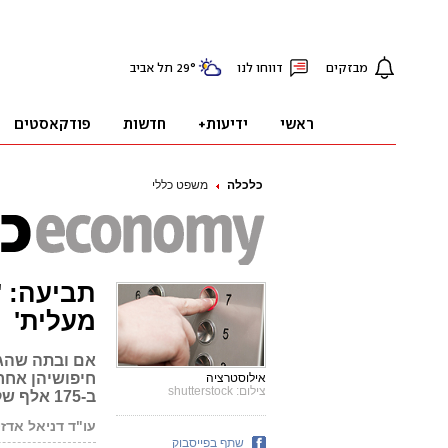
כלכלה
משפט כללי
תביעה: '
מעלית'
אם ובתה שהגי
חיפושיהן אחר
אילוסטרציה
צילום: shutterstock
ב-175 אלף שקל
עו"ד דניאל אדזי
שתף בפייסבוק