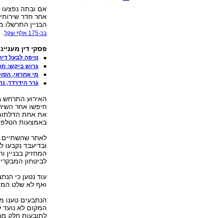
אם ובתה נפצעו א
אחר חדר שירותי
הבניין התרשלו מ
.
בכ-175 אלף שקל
פסקי דין מענייני
נזיפה לבעל די
גרוש ביקש: תפרס
מי אחראי, הסו
גרר הידרדר, נה
חיפשו אחר השיר
את אחת הדלתות 
באמצעות הטלפון
לאחר שהשתיים ח
המחזיק בבניין ו
לביטחון המבקרי
עוד נטען כי הנת
ואף לא שלט המזה
הנתבעים טענו מ
המקום לא נועד לש
לתובעות חלק מהא