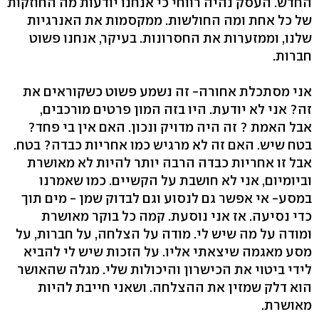
החדש. העסק נהיה רווחי כי אנחנו יודעות מה החוזקות
של כל אחת ומה החולשות. ממקסמות את האנרגיות
שלנו, וממזערות את החסרונות. בעיקר, אנחנו פשוט
חברות.
אני מסתכלת אחורה- זה נשמע פשוט כשקוראים את
זה? אני לא יודעת. היו בזה המון פרטים מורכבים,
אבל האמת ? זה היה מדויק ונכון. האם אין בי פחד?
בטח שיש. האם זה לא מרגיש כמו אחריות כבדה? בטח.
אבל זו אחריות כבדה הרבה יותר להיות לא מאושרת
וביומיום, אני לא חושבת על הקשיים. כמו שאמרנו
במסע- אי אפשר גם לנסוע וגם לבדוק שמן - מים תוך
כדי נסיעה. אז אני נוסעת. קמה כל בוקר מאושרת
ומודה על מה שיש לי. מודה על הצלחה, על חברות, על
מסע מאגמה שיצאתי אליו. על הזכות שיש לי להביא
לידי ביטוי את הכישרון והיכולות שלי. מגלה שהאושר
הוא דלק שמזין את ההצלחה. ושאני חייבת להיות
מאושרת.