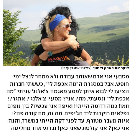
לנער את האבק ולחייך
(צילום: איה בן עזרי)
מטבעי אני אדם שאוהב עבודה ולא ממהר לנצל ימי
חופש. אבל במסגרת ה"מה אכפת לי", כששתי חברות
הציעו לי לבוא איתן למסע מאגמה צ'אלנג' עניתי "מה
אכפת לי" ונסעתי. מה? אני? מסע? צ'אלנג'? אתגר?!
וואו! כמה רדומה הייתי! ואיפה אני עכשיו? בין נופים
נפלאים רוקדות ליד הג'יפים. מה זה, מה קורה פה?!
איזה מעבר מטורף. עד לפני דקה הייתי במשרד, והנה
אני כאן? אני קולטת שאני כאן! וברגע אחד מחליטה