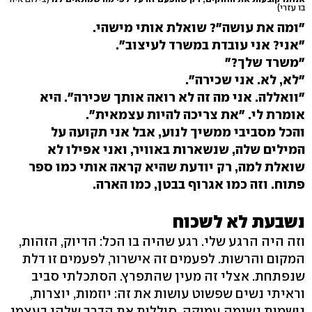
בו עזרי)
"ומה את עושה"? שואלת אותי מישהי.
"אני? אני עובדת במשרד לעיצוב".
"משרד שלך?"
"לא, לא. אני שכירה".
"וואללה. אני מה זה לא רואה אותך שכירה". היא
אומרת לי. "את צריכה להיות עצמאית".
והכל מסביבי ממשיך לנוע, אבל אני תקועה על
המילים שלה, שנשארות באוויר, ואני אפילו לא
שואלת למה, רק יודעת שהיא קראה אותי כמו ספר
פתוח. וזה כמו אגרוף בבטן, כמו הארה.
נשבעת לא לשכוח
וזה היה הרגע שלי. רגע שהיה בו הכל: הדיוק, הזהות,
המקום והרשות. לפעמים זה אישרור, לפעמים זו דלת
שנפתחת. אצלי זה מעין שהתפרץ. הסתכלתי סביב
וראיתי נשים שפשוט עושות את זה: יוזמות, יוצרות,
נושמות נשימה עמוקה, סוללות את הדרך שלהן בעצמן.