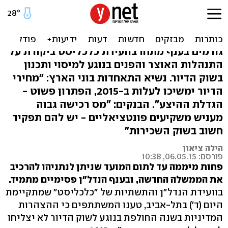
הקבלנים: המדינה התמכרה
להכנסות מנדל"ן
גורמים בענף מתחו בוועידת כלכליסט ביקורת על
התנהלות האוצר והפנים בנוגע למיסוי ותכנון
בשוק הדיור. נשיא התאחדות בוני הארץ: "מחירי
הדיור ימשיכו לעלות ב-2015, הפתרון פשוט -
הגדלת ההיצע". הבנקים: "מס רכישה גבוה
מעניש משקיעים פונטציאליים - יש להם תפקיד
חשוב בשוק השכירות"
הילה ציאון
פורסם: 06.05.15, 10:38
פחות מיממה עד לתום המועד שניתן לנתניהו להרכיב
את הממשלה החדשה, ובענף הנדל"ן פסימיים מתמיד.
בוועידת הנדל"ן והתשתיות של "כלכליסט" שמתקיימת
היום (ד') בתל-אביב, טענו המשתתפים כי ההצהרות
המדיניות בשנה החולפת בנוגע לשוק הדיור לא יצליחו