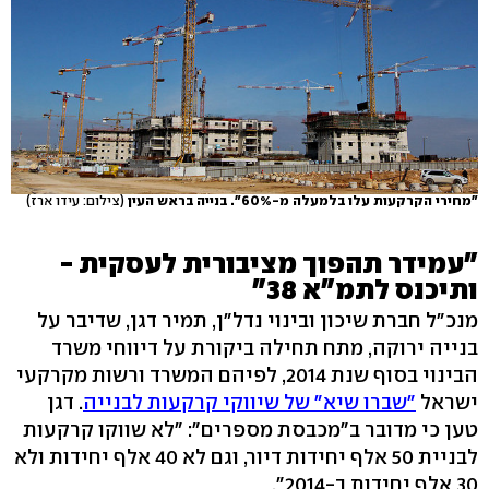
"מחירי הקרקעות עלו בלמעלה מ-60%". בנייה בראש העין
(צילום: עידו ארז)
"עמידר תהפוך מציבורית לעסקית -
ותיכנס לתמ"א 38"
מנכ"ל חברת שיכון ובינוי נדל"ן, תמיר דגן, שדיבר על
בנייה ירוקה, מתח תחילה ביקורת על דיווחי משרד
הבינוי בסוף שנת 2014, לפיהם המשרד ורשות מקרקעי
ישראל
"שברו שיא" של שיווקי קרקעות לבנייה
. דגן
טען כי מדובר ב"מכבסת מספרים": "לא שווקו קרקעות
לבניית 50 אלף יחידות דיור, וגם לא 40 אלף יחידות ולא
30 אלף יחידות ב-2014".