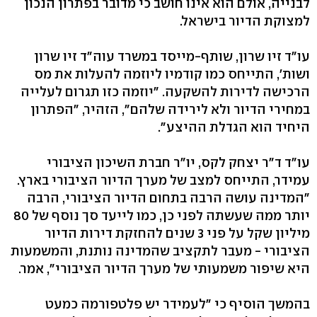
לבנייה, אולם הוא אינו חושב כי מדובר בפתרון הנכון
למצוקת הדיור בישראל.
עו"ד זיו שרון, שותף-מייסד במשרד עוה"ד זיו שרון
ושות', התייחס כמו קודמיו ליוזמה להעלות את מס
הרכישה לדירות להשקעה. "יוזמה כזו תגרום לעלייה
במחירי הדיור ולא לירידה שלהם", הזהיר, "הפתרון
היחיד הוא הגדלת ההיצע".
עו"ד ד"ר יצחק לקס, יו"ר חברת השיכון הציבורי
עמידר, התייחס למצב של מערך הדיור הציבורי בארץ.
"המדינה עושה הרבה בתחום הדיור הציבורי, הרבה
יותר ממה שעשתה לפני כן, כמו לייעד סך נוסף של 80
מיליון שקל על פני 3 שנים להחזקת דירות הדיור
הציבורי - מעבר לתקציב שהמדינה נותנת, והמשמעות
היא שיפור משמעותי של מערך הדיור הציבורי", אמר.
בהמשך הוסיף כי "לעמידר יש פלטפורמה כמעט