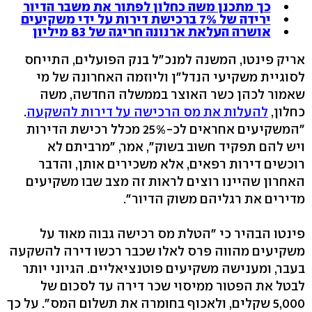
כך מתכנן משה כחלון לפתור את משבר הדיור
ירידה של 7% ברכישת דירות על ידי משקיעים
אושרה העלאת ארנונה חריגה של 83 מיליון
אריק פינטו, המשנה למנכ"ל בנק הפועלים, התייחס
לסוגיית משקיעי הנדל"ן וליוזמה האחרונה של מי
שאמור לכהן כשר האוצר בממשלה החדשה, משה
כחלון,
להעלות את מס הרכישה על דירות להשקעה
.
"המשקיעים אחראים לכ-25% מכלל רכישת הדירות
ויש להם תפקיד חשוב בשוק", אמר, "מרביתם לא
רוכשים דירות רפאים, אלא משכירים אותן, והדבר
האחרון שהיינו רוצים לראות זה מצב שבו משקיעים
מדירים את רגליהם משוק הדיור".
פינטו הבהיר כי "הטלת מס רכישה גבוה מאוד על
משקיעים מהווה פרס לאלו שכבר רכשו דירה להשקעה
בעבר, ומענישה משקיעים פוטנציאליים. הגיוני יותר
לבטל את הפטור ממיסוי שכר דירה עד לסכום של
5,000 שקלים, ולאכוף בחומרה את תשלום המס". על כך