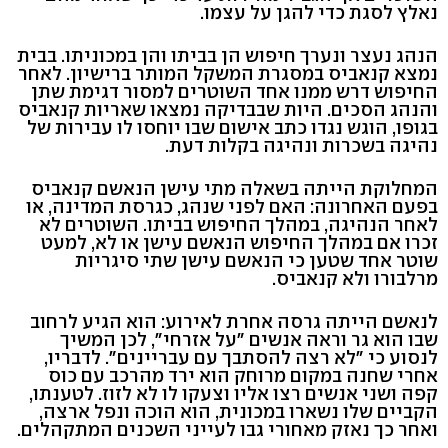
נאלץ לסגת כדי להגן על עצמו.
הנהג נעצר ונערך חיפוש הן בביתו והן במכוניתו. בבית
נמצא קנאביס במסגרת המשקל המותר ברישיון. לאחר
החיפוש דרש ממנו אחד השוטרים למסור דגימת שתן
והנהג הסכים. היות שבבדיקה נמצאו שאריות קנאביס
בגופו, הוגש נגדו כתב אישום שבו יוחסו לו עבירות של
נהיגה בשכרות ונהיגה בקלות דעת.
המחלוקת הייתה בשאלה מתי עישן הנאשם קנאביס
בפעם האחרונה: האם לפני שנהג, כגרסת המדינה, או
לאחר הנהיגה, במהלך החיפוש בביתו. השוטרים לא
זכרו אם במהלך החיפוש הנאשם עישן או לא, למעט
שוטר אחד שטען כי הנאשם עישן שתי סיגריות
מרלבורו ולא קנאביס.
לנאשם הייתה גרסה אחרת לאירוע: הוא הגיע לרחוב
שבו הוא גר וראה אנשים "על אזרחי", לכן המשיך
לנסוע כי "לא רצה להסתבך עם עבריינים". לדבריו,
אחרי שחנה במקום מרוחק הוא ירד מהרכב עם כוס
קפה ושני אנשים רצו אליו וצעקו לו לא לזוז. לטענתו,
הקביים שלו נשארו במכונית, הוא הוכה ונפל ארצה,
ואחר כך נאזק מאחורי גבו לעייני השכנים המתקהלים.