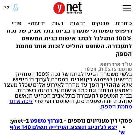
נכה בעל רישיון לקנאביס זוכה
מנהיגה בשכרות
חיפוש משטרתי שנערך בביתו בתל אביב של נכה
100% התגלגל לכתב אישום בבית המשפט
לתעבורה. השופט החליט לזכות אותו מחמת
הספק
עו"ד ארז רופא
פורסם: 31.05.15, 18:24
בלשי משטרה הגיעו לביתו של נכה 100% המחזיק
ברישיון לשימוש בקנאביס, במטרה לערוך בו חיפוש.
אלא שההליך הפך עד מהרה לאירוע אלים שכלל מעצר
באמצע הרחוב וגם כתב אישום על נהיגה בשכרות.
בבית המשפט לתעבורה בתל אביב הכחיש הנאשם
שנהג תחת השפעת סם, והשופט רועי פרי
זיכה אותו
מחמת הספק
.
פסקי דין מעניינים נוספים - ב
ערוץ משפט
ב-ynet:
יצא לג'וגינג ונפצע. העירייה תשלם 140 אלף
ש'