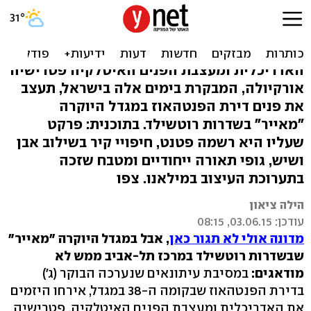
כך תעצב מעצבת על מאיטליה
פנטהאוז בת"א
האדריכלית ומעצבת הפנים האיטלקיה פטרישיה
אורקיולה, המבקרת בימים אלה בישראל, תעצב
את פנים דירת הפנטהאוז במגדל היוקרה
"מאייר" בשדרות רוטשילד. בתוכנית: פרקט
שעליו היא רשמה פטנט, חיפויי קיר בשילוב אבן
ושיש, גופי תאורה ייחודיים ומטבח שזכה
בתערוכת העיצוב במילאנו. צפו
הילה ציאון
עודכן: 03.06.15, 08:15
מדונה אולי לא תגור כאן
, אבל במגדל היוקרה "מאייר"
שבשדרות רוטשילד במרכז תל-אביב ממש לא
מודאגים:
במסיבת עיתונאים שנערכה הבוקר (ג')
בדירת הפנטהאוז שבקומה ה-38 במגדל, אירחו היזמים
את האדריכלית ומעצבת הפנים האיטלקיה, פטרישיה