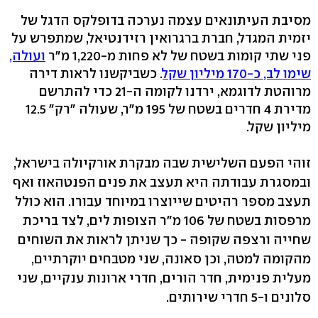
מסיבת העיתונאים עצמה נערכה בדופלקס הדגל של
יזמית המגדל, חברת ברגרואין רזידנטיאל, שמתפרש על
פני שתי קומות בשטח של לא פחות מ-1,220 מ"ר
ועולה,
שימו לב, כ-170 מיליון שקל
. כשביקשנו לראות דירה
מרוהטת לדוגמא, ירדנו לקומה ה-21 כדי להתרשם
מדירת 4 חדרים בשטח של 195 מ"ר, שעולה "רק" 12.5
מיליון שקל.
זוהי הפעם השלישית שבה מבקרת אורקיולה בישראל,
ובמסגרת עבודתה היא תעצב את פנים הפנטהאוז ואף
תעצב מספר רהיטים שייוצרו במיוחד עבורו. הוא כולל
מרפסות בשטח של 106 מ"ר הצופות לים, לצד בריכת
שחייה ורצפה שקופה - כך שניתן לראות את השוחים
מהקומה למטה, וכן סאונה, שני מטבחים יוקרתיים,
מעלית פנימית, חדר הורים, חדרי ארונות ענקיים, שני
סלונים ו-5 חדרי שירותים.