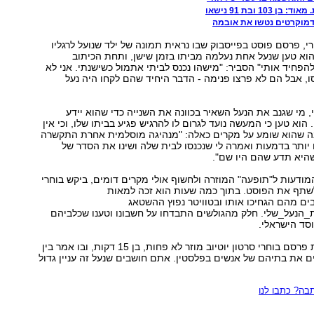
103 ובת 91 נישאו
מוקרטים נטשו את אובמה
י, פרסם פוסט בפייסבוק שבו נראית תמונה של ילד שנועל לרגליו
וא טען שנעל אחת נעלמה מביתו בזמן שישן, ותחת הכיתוב
להפחיד אותי" הסביר: "מישהו נכנס לביתי אתמול כשישנתי. אני לא
סו, אבל הם לא פרצו פנימה - הדבר היחיד שהם לקחו היה נעל
, מי שגנב את הנעל השאיר בכוונה את השנייה כדי שהוא יידע
וא טען כי המעשה נועד לגרום לו להרגיש פגיע בביתו שלו, וכי אין
ה שהוא שומע על מקרים כאלה: "מנהיגה מוסלמית אחרת התקשרה
ו יותר בדמעות ואמרה לי שנכנסו לבית שלה ושינו את הסדר של
שהיא תדע שהם היו שם".
מודעות ל"תופעה" המוזרה ולחשוף אולי מקרים דומים, ביקש בוחרי
שתף את הפוסט. בתוך כמה שעות הוא זכה למאות
ים מהם הגחיכו אותו ובטוויטר נפוץ ההשטאג
הנעל_שלי. חלק מהגולשים התבדחו על חשבונו וטענו שכלביהם
סד הישראלי.
בעקבות התגובות פרסם בוחרי סרטון יוטיוב מוזר לא פחות, בן 15 דקות, ובו אמר בין
ם את בתיהם של אנשים בפלסטין. אתם חושבים שנעל זה עניין גדול
ה? כתבו לנו