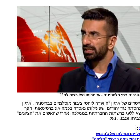
ונבים בתי פלסטינים - אז מה זה נעל בשבילם?"
דים של ארגון "הוועדה ליחסי ציבור מוסלמיים בבריטניה", ארגון
סתה נגד יהודים ושפעילותו נאסרה בכמה אוניברסיטאות, הפך
א ללעג ברשתות החברתיות בממלכה, אחרי שהאשים את "הציונים"
יתו וגנבו... נעל.
:
ייתו ונפילתו של ג'ב בוש
ם והואשמה ברעש: "סליחה"