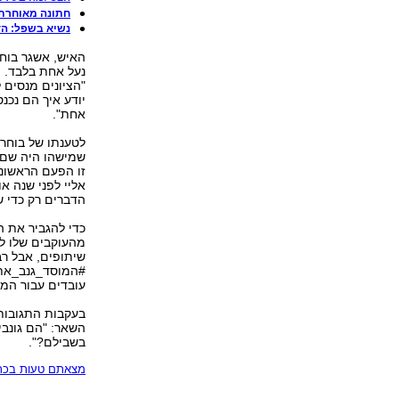
חתונה מאוחרת. מאוד: בן 
נשיא בשפל: הד
האיש, אשגר בוחר
נעל אחת בלבד. ה
"הציונים מנסים 
יודע איך הם נכנ
אחת".
לטענתו של בוחרי
שמישהו היה שם. ה
זו הפעם הראשונ
אליי לפני שנה א
הדברים רק כדי 
כדי להגביר את ה
מהעוקבים שלו ל
שיתופים, אבל רב
#המוסד_גנב_את_
עובדים עבור המו
השאר: "הם גונבי
בשבילם?".
מצאתם טעות בכתב