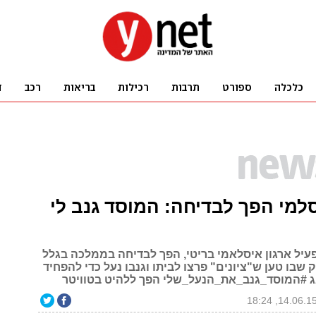
למי הפך לבדיחה: המוסד גנב לי
פעיל ארגון איסלאמי בריטי, הפך לבדיחה בממלכה בגלל
 שבו טען ש"ציונים" פרצו לביתו וגנבו נעל כדי להפחיד
 #המוסד_גנב_את_הנעל_שלי הפך ללהיט בטוויטר