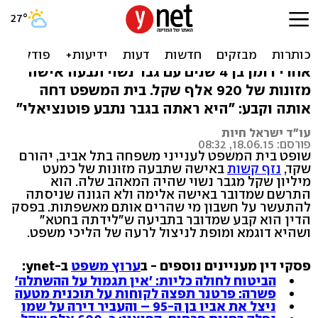
שופט נגד הפילגש: 'היא מופת
של ניצול לרעה'
אחרי רומן בן 4 שנים עם גבר נשוי תבעה אישה
מזונות של 920 אלף שקל. בית המשפט דחה
אותה וקבע: "היא ראתה בגבר נתבע פוטנציאלי"
עו"ד ישראל חיות
פורסם: 18.06.15, 08:32
שופט בית המשפט לענייני משפחה בתל אביב, יהורם
שקד,
נזף קשות
באישה שתבעה מזונות של כמעט
מיליון שקל מגבר נשוי שהיה המאהב שלה. הוא
התרשם שמדובר באישה אלימה ולא הגונה שניסתה
להתעשר על חשבון מי שהרים אותם מאשפתות. בפסק
הדין הוא קבע שמדובר בתביעה ש"לידתה בחטא"
ושהיא דוגמא ומופת לניצול לרעה של הליכי משפט.
פסקי דין מעניינים נוספים - ב
ערוץ משפט
ב-ynet:
הביטוח לחולה כליות: 'אין תגמול על ההשתלה'
פשרה: פרטנר תפצה לקוחות על תוכנית מטעה
ניצל את אביו בן ה-95 – והעביר דירה על שמו