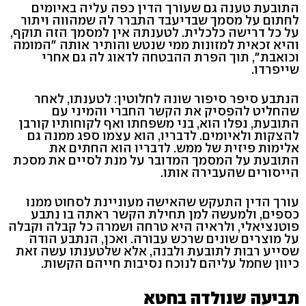
התובעת טענה גם שעורך הדין כפה עליה באיומים
לחתום על מסמך שבדיעבד התברר לה שמהווה ויתור
על כל דרישה כלכלית. לטענתה אין למסמך הזה תוקף,
והיא זכאית למזונות ממי שנטש והותיר אותה "המומה
וכואבת", תוך הפרת ההבטחה לדאוג לה גם אחרי
שייפרדו.
הנתבע סיפר סיפור שונה לחלוטין: לטענתו, לאחר
שהחליט להפסיק את הקשר החברי והמיני עם
התובעת, נפלו הוא, בני משפחתו ואף לקוחותיו קורבן
להצקות ולאיומים. לדבריו, הוא עצמו ספג ממנה גם
אלימות פיזית של ממש. לדבריו הוא החתים את
התובעת על המסמך המדובר על מנת לסיים את מסכת
הייסורים שהעבירה אותו.
עורך הדין התעקש שהאישה מעוניינת לסחוט ממנו
כספים, ולמעשה למן תחילת הקשר ראתה בו נתבע
פוטנציאלי, ולראיה היא טרחה ושמרה כל קבלה וקבלה
על מוצרים שונים שרכש עבורה. ואכן, הנתבע הודה
שסייע רבות לתובעת ולבנה, אלא שלטענתו עשה זאת
כיוון שחמל עליהם לנוכח נסיבות חייהם הקשות.
תביעה שנולדה בחטא