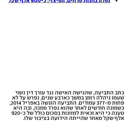
נפלה בחנות פרחים. הפיצוי: כ-600 אלף שקל
כתב התביעה, שהגישה האישה נגד עורך דין נשוי
שעמו ניהלה רומן במשך כארבע שנים, נפרש על לא
פחות מ-377 עמודים. התביעה הוגשה באפריל 2014,
כשמונה חודשים לאחר שהוא נפרד ממנה, ובה היא
טענה כי היא זכאית למזונות בסכום כולל של כ-920
אלף שקל מאחר שהייתה הידועה בציבור שלו.