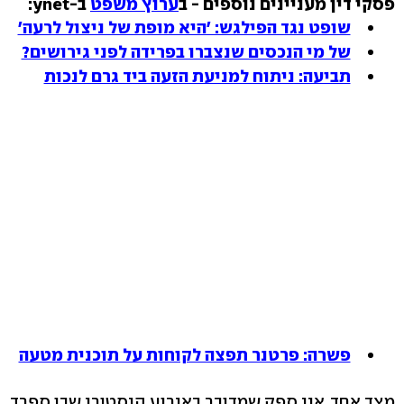
פסקי דין מעניינים נוספים - ב
ערוץ משפט
ב-ynet:
שופט נגד הפילגש: 'היא מופת של ניצול לרעה'
של מי הנכסים שנצברו בפרידה לפני גירושים?
תביעה: ניתוח למניעת הזעה ביד גרם לנכות
פשרה: פרטנר תפצה לקוחות על תוכנית מטעה
מצד אחד, אין ספק שמדובר באירוע היסטורי שבו ספרד