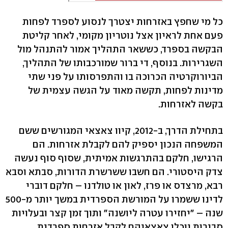
כל מי שחפץ באזרחות יצטרך לנסוע לספרד לפחות
פעם אחת לראיון אצל נוטריון מקומי, לאחר קליטת
הבקשה בספרד, כששאר התהליך אמור להתנהל מול
השגרירות. בנוסף, די ברור שמורכבותו של התהליך,
הביורוקרטיה הכרוכה בו והתפרסותו על פני שתי
מדינות לפחות, תקשה מאוד על הגשה עצמית של
בקשה לאזרחות.
בתחילת הדרך, ב-2012, קיוו צאצאי המגורשים ששם
המשפחה הנכון יספיק להם לקבלת אזרחות. הם
הרגישו, חלקם בהתרגשות אמיתית, שסוף סוף נעשה
צדק היסטורי. הם חשבו ששרשרת הדורות, סבתא וסבא
רבא, מרצדס או פרז, לאון או טולדנו – חלקם דוברי
לדינו ששמרו על המורשת הספרדית במשך יותר מ-500
שנה – "יחזירו עטרה ליושנה" ותוך זמן קצר ובעלויות
סבירות יוכלו צאצאיהם לקבל אזרחות ספרדית.