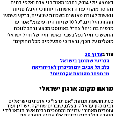
באמצע יולי 2014, נהרגו מאות בני אדם ואלפי בתים
נהרסו. מוקדי עזרה ראשונה דיווחו כי קיבלו פניות
נואשות לעזרה מאנשים בשכונת שג'עייה, ברקע נשמעו
זעקות הילדים. "כל 10 שניות היה פיצוץ," אמר עד
מרפיח בה ניהל צה"ל באוגוסט מבצע נרחב לנוכח
החשש כי חייל נפל בשבי. כאשר חייו של חייל ישראלי
מוטלים על הכף, נראה כי מתעלמים מכל החוקים"
עוד ב
ערוץ 20
הבריטי שתומך בישראל
בלב תל אביב: יום הזיכרון לאריתריאה
מי מפחד מהונאת אקדמיות?
מראה מקום: ארגון ישראלי
כעת חושפת תנועת "אם תרצו" כי ארגונים ישראלים
רבים כגון עדאלה, בצלם, שוברים שתיקה, יש דין ועוד
עומדים מאחורי עדויות ומסמכים רבים אשר הובאו לידי
הועדה ועל בסיס עדויות אלו קבעה הועדה את