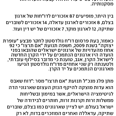
מסקנותיה.
בין היתר, מופיעים 87 אזכורים לדו"חות של ארגון
בצלם, 8 אזכורים לארגון עדאלה, 14 אזכורים לשוברים
שתיקה, 12 לארגון מוקד, 7 אזכורים של יש דין ועוד.
כאמור, בעת פרסום דו"ח גולדסטון לחקר מבצע "עופרת
יצוקה" בשנת 2009, חשפה תנועת "אם תרצו" כי 92
אחוז מהעדויות של ארגונים ישראלים שהובאו בפני
הועדה היו ארגונים הנתמכים על ידי הקרן החדשה
לישראל. הקרן, אגב, טוענת כי מדובר בסילוף עובדתי,
ולטענתה רק שני אחוזים מדו"ח גולדסטון הגיעו
מארגונים הנתמכים על יד הקרן.
מתן פלג מנכ"ל תנועת "אם תרצו" מסר :"דוח שאבס
הוא עדות מוצקה להיקף הנזק העצום שארגוני הדה
לגיטימציה הישראלים, אשר במימון ובשליחות
ממשלות זרות וקרנות זרות, חותרים לבידודה של
ישראל בעולם. יש לציין שארגונים כמו בצלם, שוברים
שתיקה, עדאללה ואחרים המוזכרים בדוח, לא רק