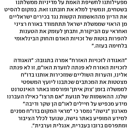
מפעילותנו לחשיפת האמת על מדיניות ממשלתנו
בשטחים, ונמשיך למלא את חובתנו זאת. במקום להסיט
את הדיון מההאשמות הקשות נגד בכירים ישראליים
מן הראוי שממשלת ישראל תתתמודד באורח רציני
ואחראי עם הביקורת, ותבחן לעומק את הטענות
להפרות בוטות של זכויות האדם והחוק הבינלאומי
בלחימה בעזה."
"האגודה לזכויות האזרח" אמרה בתגובה: "האגודה
לזכויות האזרח לא פנתה לוועדת האו"ם, זו לא פנתה
אלינו, והערות השוליים שמזכירות אותנו בדו"ח
מצטטות את המכתבים שכתבנו ליועץ המשפטי
לממשלה בזמן 'צוק איתן' ופורסמו באתר האינטרנט
שלנו. ההאשמות של תנועת "אם תרצו" כאילו העברנו
מידע מכפיש על חיילים לאו"ם הן שקר ודיבה"
מארגון "גישה" נמסר כי "מראי המקום בדו"ח מפנים
למידע המופיע באתר גישה, שנועד לכלל הציבור
ומתפרסם ברובו בעברית, אנגלית וערבית".