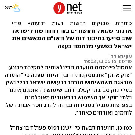
דו"ח של האו"ם: ישראלים נגד
ישראל
ארגוני שמאל הקשורים בקרן החדשה לישראל
שוב סייעו בחיבור דוח של האו"ם המאשים את
ישראל בפשעי מלחמה בעזה
עקיבא לם
פורסם: 23.06.15, 19:03
אתמול פירסמה הוועדה הבינלאומית לחקירת מבצע
"צוק איתן" את מסקנותיה ובין היתר טענה כי "הועדה
מודאגת משהשימוש הנרחב בו עושה ישראל בכלי נשק
בעלי נזק סביבתי קטלני רחב, שימוש זה אומנם איננו
בלתי חוקי, אך השימוש בו באזורים מאוכלסים
בצפיפות מוביל בסבירות גבוהה להרג חסר אבחנה של
לוחמים ואזרחים כאחד".
כמו כן, הוועדה קבעה כי "ישנו דפוס פעולה בו צה"ל