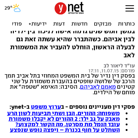
איבדה משמורת על ילדיה - כי
הסיתה נגד האב
במשך חמש שנים גרמה אישה לניכור בין ילדיה
לבין אביהם. כשהתברר שהיא עשתה זאת גם
לבעלה הראשון, הוחלט להעביר את המשמורת
לאב
עו"ד ליאור לב
פורסם: 11.07.15, 17:11
בפסק דין נדיר של בית המשפט המחוזי בתל אביב תמך
הרכב של שלושה שופטים בהעברת משמורת על שני
קטינים
מאמם לאביהם
. הסיבה: האימא "שטפה" את
מוחם של הילדים.
פסקי דין מעניינים נוספים - ב
ערוץ משפט
ב-ynet:
משפוחה: ההורים, הבן ושתי תביעות לשון הרע
מאבק על גב ילד: 2 ההורים לא יקבלו משמורת
עובד הנמל מת מסרטן. מה הקשר למקצוע?
השתלט על חוף בכנרת – ויפצה נופש שנפצע