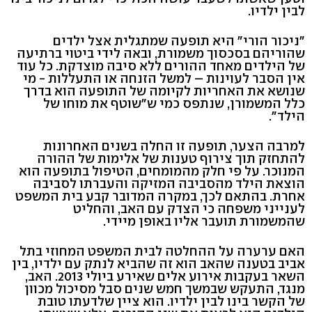
לבין ילדיו.
"ניכור הורי" היא תופעה שמתגלית אצל ילדים
שהוריהם בסכסוך משמורת, ובאה לידי ביטוי ברתיעה
של הילדים מאחד ההורים ללא סיבה מוצדקת. כל עוד
אין הסבר לעוינות – למשל הזנחה או התעללות - מי
שנושא את האחריות לקיומה של התופעה הוא בדרך
כלל המשמורן, שנתפס כמי ש"שוטף את מוחו של
הילד".
למרבה הצער, תופעה זו החלה בשנים האחרונות
להתחזק תוך צירוף טענות של אלימות של ההורה
המנוכר. על פי חלק מהמומחים, הטיפול בתופעה הוא
הוצאת הילד מהסביבה המזיקה והעברתו לסביבה
אחרת. בהתאם לכך, במקרה המדובר קבע בית המשפט
לענייני משפחה כי הצדק עם האב, והחליט
שהמשמורת תועבר אליו באופן מיידי.
האם ערערה על ההחלטה לבית המשפט המחוזי בתל
אביב בטענה שהאב הוא זה שהביא לנתק עם ילדיו, בין
השאר בעקבות אירוע אלים שאירע ביולי 2013. האב,
מנגד, התעקש שבמשך חמש שנים סבל מסיכול מכוון
של הקשר בינו לבין ילדיו. הוא ציין שלדעתו טובת