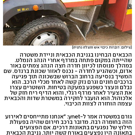
(צילום: דוברות כיבוי אש והצלה נתניה)
הכבאים הבחינו בגניבת הכבאית וניידת משטרה
שהייתה במקום פתחה במרדף אחרי הנהג הנמלט.
במהלך מנוסתו לכיוון חדרה חצה הנהג צמתים באור
אדום, וכשהגיע לחדרה - נכנס לאזור שכונת ברנדס. שם
המשיך בנסיעה ברחוב הברוש שבשכונה תוך פגיעה
ברכבים חונים וגרם נזק קשה לאחד מכלי הרכב. הוא
נבלם ונעצר כשפגע במעקה בטיחות. השוטרים עצרו
את הצעיר לאחר מרדף רגלי, והוא הדיף ריח חזק של
אלכוהול. הוא הועבר לחקירה במשטרת שדות והכבאית
עצמה הוחזרה לצוות הכיבוי.
גורם במשטרה אמר ל-ynet: "אנחנו מתייחסים לאירוע
הזה בחומרה רבה. מדובר ברכב חירום שהיה בפעולת
חילוץ של נפגעים בתאונות דרכים. אם הפצועים
בתאונה היו נפצעים באורח קשה יותר, גניבת הכבאית