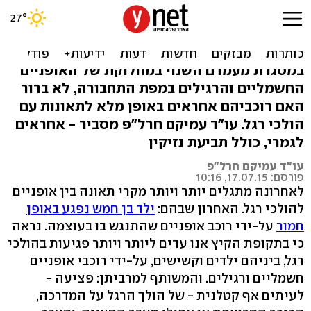
רוכב אופניים פגע בהולך רגל?
ניתן לתבוע אותו
במסגרת מעמדם השנוי במחלוקת של האופניים
החשמליים והרגילים במפת התחבורה, לא ברור
האם רוכביהם אחראים באופן מלא לתאונות עם
הולכי רגל. עו"ד עמיקם חרל"פ מסביר - אחראים
לגמרי, כולל תביעת נזיקין
עו"ד עמיקם חרל"פ
פורסם: 17.07.15, 10:16
לאחרונה מתגלים יותר ויותר מקרי תאונה בין אופניים
להולכי רגל. האחרון שבהם:
ילד בן חמש נפגע באופן
חמור
על-ידי רוכב אופניים שהתנגש בו בעוצמה. נראה
כי בתקופת הקיץ אנו עדים ליותר ויותר פגיעות בהולכי
רגל, ביניהם ילדים וקשישים, על-ידי רוכבי אופניים
חשמליים ורגילים. והמשותף למרביתן: פציעה -
לעיתים אף קטלנית - של הולך הרגל על המדרכה,