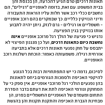
תאונות דרכים) טרם הגיע להכרעה, הן בכנסת והן
בבית המשפט. עם זאת, בדומה לאופניים "רגילים", הם
נחשבים ככלי רכב אשר חלות עליו הוראות התעבורה
ודיני הנזיקין כלליים. כך שבמקרים בהם רוכב אופניים
- חשמליים או רגילים - גרם לנזק, ניתן יהיה לתבוע
אותו בנזיקין בגין הפציעה.
נדגיש כי פגיעה של הולך רגל מרוכב אופניים
אינה
נחשבת כיום כתאונת דרכים
, ועל כן מנגנון הפיצוי לא
יתבסס על חוק נפגעי תאונות דרכים אלא בתביעה
אזרחית רגילה. משמעותה כאמור: הוכחת רשלנות רוכב
האופניים.
לסיכום, נדמה כי יש התפתחויות רבות בכל הנוגע
להיקפי האכיפה ולסמכות הגורמים ביחס לתאונות
בהן נפגעים הולכי רגל מרוכבי אופניים. אין ספק כי על
המחוקק וגורמי האכיפה לתת את דעתם בדבר הסדרת
התחום ומעמדם של האופניים החשמליים בפרט, הן
מבחינת הגברת האכיפה והתקנת תקנות והן בהגשת