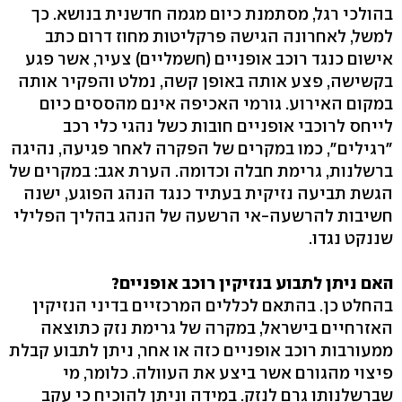
בהולכי רגל, מסתמנת כיום מגמה חדשנית בנושא. כך
למשל, לאחרונה הגישה פרקליטות מחוז דרום כתב
אישום כנגד רוכב אופניים (חשמליים) צעיר, אשר פגע
בקשישה, פצע אותה באופן קשה, נמלט והפקיר אותה
במקום האירוע. גורמי האכיפה אינם מהססים כיום
לייחס לרוכבי אופניים חובות כשל נהגי כלי רכב
"רגילים", כמו במקרים של הפקרה לאחר פגיעה, נהיגה
ברשלנות, גרימת חבלה וכדומה. הערת אגב: במקרים של
הגשת תביעה נזיקית בעתיד כנגד הנהג הפוגע, ישנה
חשיבות להרשעה-אי הרשעה של הנהג בהליך הפלילי
שננקט נגדו.
האם ניתן לתבוע בנזיקין רוכב אופניים?
בהחלט כן. בהתאם לכללים המרכזיים בדיני הנזיקין
האזרחיים בישראל, במקרה של גרימת נזק כתוצאה
ממעורבות רוכב אופניים כזה או אחר, ניתן לתבוע קבלת
פיצוי מהגורם אשר ביצע את העוולה. כלומר, מי
שברשלנותו גרם לנזק. במידה וניתן להוכיח כי עקב