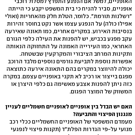
האופניים, למשל אם הנפגע התפרץ למסלול רוכבי
אופניים, סביר להניח כי בית המשפט יקבע כי הייתה
"רשלנות תורמת". כלומר, הטלת חלק מהאחריות (ואולי
אפילו כולה) על הנפגע עצמו אשר נקט בחוסר זהירות
בנסיבות האירוע. במקרים אחרים, כמו תאונה שאירעה
עקב מפגע בכביש, יש להפנות את העילה כלפי הגורם
האחראי, כמו העירייה האמונה על התחזוקה הנאותה
ותקינות המרחב הציבורי והמקרקעין שבשטחה.
אפשרות נוספת לתביעת גורמים נוספים מלבד הרוכב
יכולה להיווצר במקרים בהם התאונה אירעה כתוצאה
מפגם בייצור או רכיב לא תקני באופניים עצמם. במקרה
כזה ניתן להפנות אצבע מאשימה גם כלפי היצרן או
המשווק של המוצר הפגום.
האם יש הבדל בין אופניים לאופניים חשמליים לעניין
מנגנון הפיצוי והתביעה?
מעמדם המשפטי של האופניים החשמליים ככלי רכב
מנועי על-פי הגדרות הפלת"ד (תקנות פיצוי לנפגעי