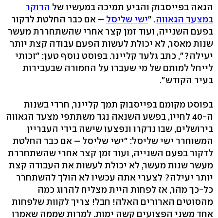
הגאה בפייסבוק והביע תמיכה במעשיו של
הדוקר
במצעד הגאווה
. "
ישי שליסל
– אם כבר החלטת לדקור
בפעם השנייה, ועוד זמן קצר אחרי שהשתחררת מעשר
שנות מאסר, לא יכולת לעשות הפעם עבודה קצת יותר
יעילה?", כתב גלעד קליינר. בפוסט נוסף טען: "זכותי
לייחל למותם של מי שעברו על החמורה שבעבירות
בעיר הקודש".
בפוסט מקומם בפייסבוק תמך קליינר, חרדי בשנות
ה-40 לחייו, בפשע השנאה נגד משתתפי מצעד הגאווה
בירושלים, שבו נדקרו ונפצעו שישה בידי העבריין
המשוחרר ישי שליסל: "ישי שליסל – אם כבר החלטת
לדקור בפעם השנייה, ועוד זמן קצר אחרי שהשתחררת
מעשר שנות מעשר, לא יכולת לעשות את העבודה קצת
יותר יעילה? לצערי אתה עכשיו לא הולך להשתחרר
כל-כך מהר, אז לפחות היית מצליח להרוג כמה
מהסוטים הארורים האלה! חבל! צריך לקוות שלפחות
אחד משני הפצועים קשה ימות. למרות שממה שאמרו