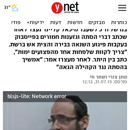
נעצר תומך בדוקר: "חבל שלא
הרגת את הסוטים"
בנו של ח"כ לשעבר מיכאל קליינר נעצר לאחר
שכתב דברי הסתה וגזענות חמורים בפייסבוק
בעקבות פיגוע השנאה בבירה והצית אש ברשת.
"צריך לקוות שלפחות אחד מהפצועים ימות",
כתב בין היתר. לאחר מעצרו אמר: "אמשיך
בהסתה נגד הקהילה הגאה"
מתן צורי ושחר חי
פורסם: 31.07.15, 12:12
hlsjs-lite: Network error