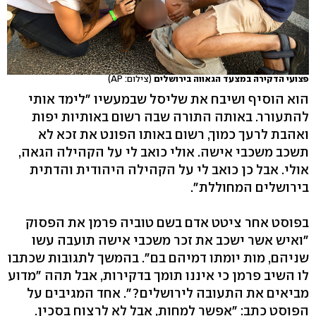
פצועי הדקירה במצעד הגאווה בירושלים
(צילום: AP)
הוא הוסיף ושיבח את שליסל שבמעשיו "לימד אותי
להתעורר. באותה התורה שבה רשום באותיות יפות
ואהבת לרעך כמוך, רשום באותו הפונט את זכא לא
תשכב משכבי אישה. אולי כואב לי על הקהילה הגאה,
אולי. אבל כן כואב לי על הקהילה היהודית והדתית
בירושלים המחוללת".
בפוסט אחר ציטט אדם בשם טוביה פרמן את הפסוק
"ואיש אשר ישכב את זכר משכבי אישה תועבה עשו
שניהם, מות יומתו דמיהם בם". בהמשך לתגובות שכתבו
לו השיב פרמן כי איננו תומך בדקירות, אבל תהה "מדוע
מביאים את התעובה לירושלים?". אחד המגיבים על
הפוסט כתב: "אפשר למחות, אבל לא לרצוח בסכין.