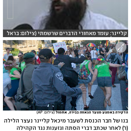
קליינר: עומד מאחורי הדברים שרשמתי (צילום: בראל
אפרים)
הדקירה באמצע מצעד הגאווה בבירה, אתמול
(צילום: AP)
בנו של חבר הכנסת לשעבר מיכאל קליינר נעצר הלילה
(ו') לאחר שכתב דברי הסתה וגזענות נגד הקהילה