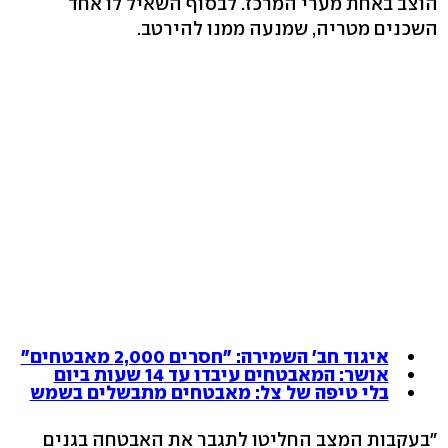
הוצב באחת מערי המרכז. לבסוף השאיל לו אחד
השכנים מטריה, שמנעה ממנו להירטב.
איגוד חב' השמירה: "חסרים 2,000 מאבטחים"
אושר: המאבטחים עיבדו עד 14 שעות ביום
בלי טיפה של צל: מאבטחים מתבשלים בשמש
"בעקבות המצב החליטו לתגבר את האבטחה בגנים