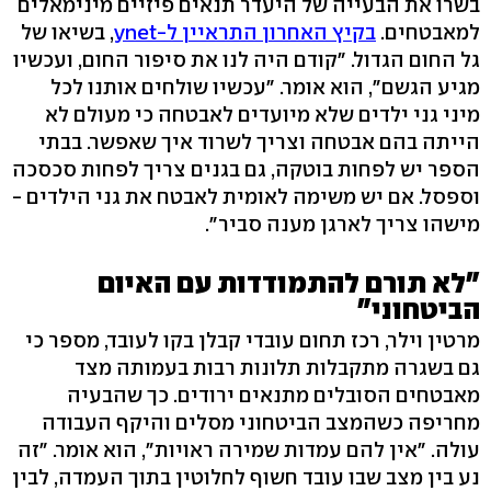
בשרו את הבעייה של היעדר תנאים פיזיים מינימאלים
למאבטחים.
בקיץ האחרון התראיין ל-ynet
, בשיאו של
גל החום הגדול. "קודם היה לנו את סיפור החום, ועכשיו
מגיע הגשם", הוא אומר. "עכשיו שולחים אותנו לכל
מיני גני ילדים שלא מיועדים לאבטחה כי מעולם לא
הייתה בהם אבטחה וצריך לשרוד איך שאפשר. בבתי
הספר יש לפחות בוטקה, גם בגנים צריך לפחות סכסכה
וספסל. אם יש משימה לאומית לאבטח את גני הילדים -
מישהו צריך לארגן מענה סביר".
"לא תורם להתמודדות עם האיום
הביטחוני"
מרטין וילר, רכז תחום עובדי קבלן בקו לעובד, מספר כי
גם בשגרה מתקבלות תלונות רבות בעמותה מצד
מאבטחים הסובלים מתנאים ירודים. כך שהבעיה
מחריפה כשהמצב הביטחוני מסלים והיקף העבודה
עולה. "אין להם עמדות שמירה ראויות", הוא אומר. "זה
נע בין מצב שבו עובד חשוף לחלוטין בתוך העמדה, לבין