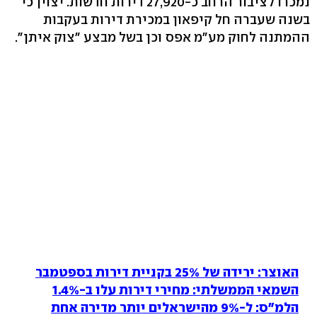
נמכרו לציבור הרחב כ-27,920 דירות חדשות. יצוין כי
בשנה שעברה חל קיפאון במכירת דירות בעקבות
ההמתנה לחוק מע"מ אפס וכן בשל מבצע "צוק איתן".
האוצר: ירידה של 25% בקניית דירות בספטמבר
השמאי הממשלתי: מחירי דירות עלו ב-1.4%
הלמ"ס: ל-9% מהישראלים יותר מדירה אחת