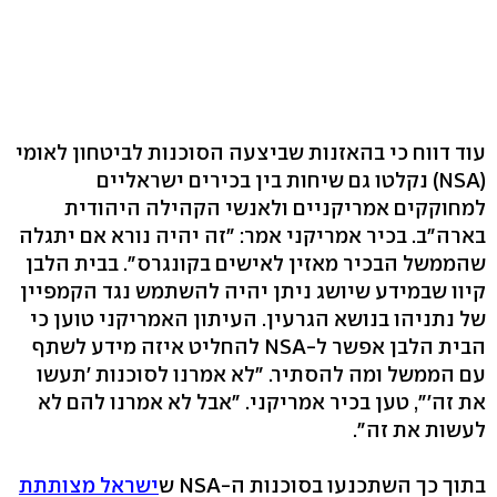
עוד דווח כי בהאזנות שביצעה הסוכנות לביטחון לאומי
(NSA) נקלטו גם שיחות בין בכירים ישראליים
למחוקקים אמריקניים ולאנשי הקהילה היהודית
בארה"ב. בכיר אמריקני אמר: "זה יהיה נורא אם יתגלה
שהממשל הבכיר מאזין לאישים בקונגרס". בבית הלבן
קיוו שבמידע שיושג ניתן יהיה להשתמש נגד הקמפיין
של נתניהו בנושא הגרעין. העיתון האמריקני טוען כי
הבית הלבן אפשר ל-NSA להחליט איזה מידע לשתף
עם הממשל ומה להסתיר. "לא אמרנו לסוכנות 'תעשו
את זה'", טען בכיר אמריקני. "אבל לא אמרנו להם לא
לעשות את זה".
בתוך כך השתכנעו בסוכנות ה-NSA ש
ישראל מצותתת