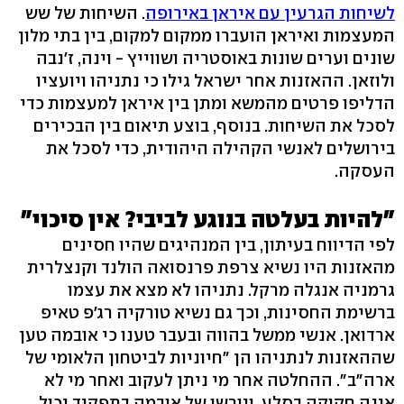
לשיחות הגרעין עם איראן באירופה
. השיחות של שש
המעצמות ואיראן הועברו ממקום למקום, בין בתי מלון
שונים וערים שונות באוסטריה ושווייץ - וינה, ז'נבה
ולוזאן. ההאזנות אחר ישראל גילו כי נתניהו ויועציו
הדליפו פרטים מהמשא ומתן בין איראן למעצמות כדי
לסכל את השיחות. בנוסף, בוצע תיאום בין הבכירים
בירושלים לאנשי הקהילה היהודית, כדי לסכל את
העסקה.
"להיות בעלטה בנוגע לביבי? אין סיכוי"
לפי הדיווח בעיתון, בין המנהיגים שהיו חסינים
מהאזנות היו נשיא צרפת פרנסואה הולנד וקנצלרית
גרמניה אנגלה מרקל. נתניהו לא מצא את עצמו
ברשימת החסינות, וכך גם נשיא טורקיה רג'פ טאיפ
ארדואן. אנשי ממשל בהווה ובעבר טענו כי אובמה טען
שההאזנות לנתניהו הן "חיוניות לביטחון הלאומי של
ארה"ב". ההחלטה אחר מי ניתן לעקוב ואחר מי לא
אינה חקוקה בסלע, ויורשו של אובמה בתפקיד יכול