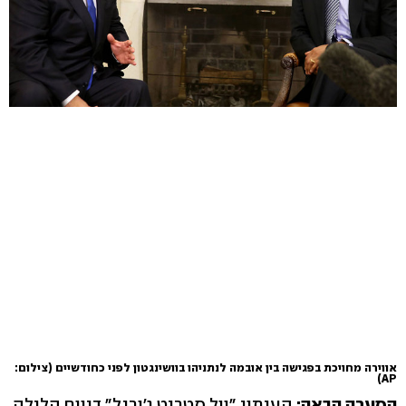
אווירה מחויכת בפגישה בין אובמה לנתניהו בוושינגטון לפני כחודשיים
(צילום:
AP)
הסערה הבאה:
העיתון "וול סטריט ג'ורנל" דיווח הלילה