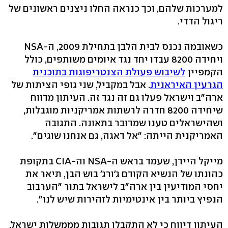
למערכות שלהם, וכך כנראה החלו ניצנים ראשונים של
ריגול הדדי.
כשאובמה נכנס לבית הלבן בתחילת 2009, ה-NSA
ויחידה 8200 עבדו יחד נגד איומים משותפים, כולל
הקמפיין
לשיבוש פעולת הצנטריפוגות בתוכנית
הגרעין האיראנית
. אבל במקביל, שני גופי הציתות של
ארה"ב וישראל פעלו גם זה נגד זה. העיתון מדווח
שיחידה 8200 חדרה לרשתות אמריקניות מוגבלות,
ושהישראלים טענו שמדובר בתאונה. התגובה
האמריקנית הייתה: "אל דאגה, גם אנחנו שוגים".
מייקל היידן, שעמד בראש ה-NSA וה-CIA בתקופת
כהונתו של הנשיא הקודם ג'ורג' בוש הבן, תיאר את
יחסי המודיעין בין ארה"ב לישראל בתור "הערבוב
הנפיץ ביותר בין אינטימיות לזהירות שיש לנו".
העיתון דיווח כי לא התקבלו תגובות מממשלות ישראל,