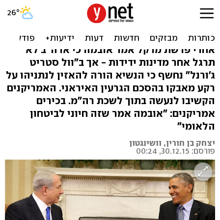
דיווח: "אובמה הורה לרגל
אחר נתניהו"
אחרי פרשת מרקל אמר אובמה כי ארה"ב לא
תרגל אחר מדינות ידידות - אך ב"וול סטריט
ג'ורנל" נחשף כי הנשיא הורה להאזין לנתניהו על
רקע מאבקו בהסכם הגרעין האיראני. האמריקנים
הקשיבו לנעשה בתוך לשכת רה"מ. בכירים
אמריקנים: "אובמה אמר שזה חיוני לביטחון
הלאומי"
יצחק בן חורין, וושינגטון
פורסם: 30.12.15, 00:24