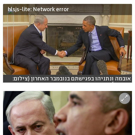
hlsjs-lite: Network error
אובמה ונתניהו בפגישתם בנובמבר האחרון (צילום:
רויטרס)