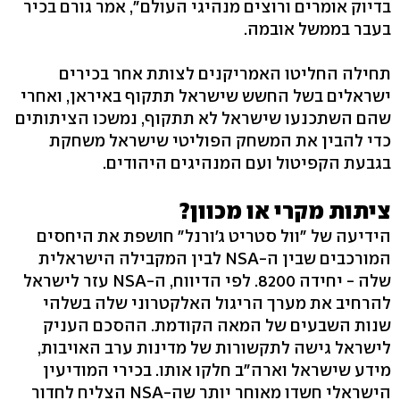
בדיוק אומרים ורוצים מנהיגי העולם", אמר גורם בכיר
בעבר בממשל אובמה.
תחילה החליטו האמריקנים לצותת אחר בכירים
ישראלים בשל החשש שישראל תתקוף באיראן, ואחרי
שהם השתכנעו שישראל לא תתקוף, נמשכו הציתותים
כדי להבין את המשחק הפוליטי שישראל משחקת
בגבעת הקפיטול ועם המנהיגים היהודים.
ציתות מקרי או מכוון?
הידיעה של "וול סטריט ג'ורנל" חושפת את היחסים
המורכבים שבין ה-NSA לבין המקבילה הישראלית
שלה - יחידה 8200. לפי הדיווח, ה-NSA עזר לישראל
להרחיב את מערך הריגול האלקטרוני שלה בשלהי
שנות השבעים של המאה הקודמת. ההסכם העניק
לישראל גישה לתקשורות של מדינות ערב האויבות,
מידע שישראל וארה"ב חלקו אותו. בכירי המודיעין
הישראלי חשדו מאוחר יותר שה-NSA הצליח לחדור