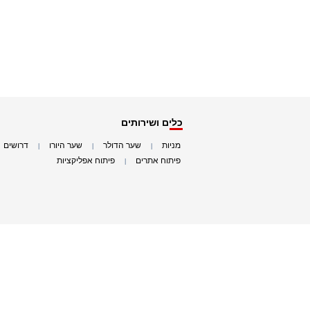
כלים ושירותים
מניות
שער הדולר
שער היורו
דרושים
|
|
|
|
פיתוח אתרים
פיתוח אפליקציות
|
|