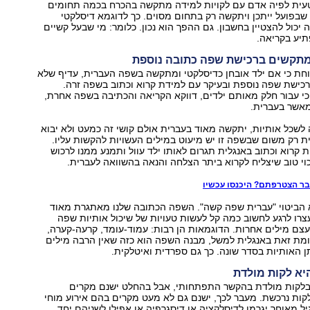
עית לפיה אדם עם לקויות למידה מתקשה בהכרח בכמה תחומים
 שבפועל ייתכן ויתקשה רק בתחום מסוים. כך לדוגמא דיסלקטי
כול להצטיין בחשבון. גם ההפך הוא נכון. כלומר: מי שבעל קשיים
תיע בקריאה.
וחת כי אם ילד אובחן כדיסלקטי ומתקשה בשפה העברית, עדיף שלא
רכישת שפה נוספת ובעיקר עם למידת קרוא וכתוב בשפה זרה.
 כי עבור חלק מאותם ילדים, דווקא הקריאה והכתיבה בשפה אחרת,
מאשר בעברית.
לשכל אותיות, יתקשה מאוד בעברית אולם קושי זה כמעט ולא יבוא
לית רק משום שבשפה זו יש מיעוט במילים העשויות להקשות עליו.
ת קרוא וכתוב באנגלית תגרום לאותו ילד עוול ותמנע ממנו לרכוש
י טוב שיצליח לקרוא ביתר הצלחה והנאה בהשוואה לעברית.
בר הצטרפתם? היכנסו עכשיו
 הביטוי "עברית שפה קשה". השפה הכתובה שלנו מאתגרת מאוד
רו לרגע לחשוב כמה קל לעשות טעויות של שיכול אותיות שפה
עצם מילים אחרות. הדוגמאות הן רבות: עמוד-עומד, קרעה-קערה,
ומת זאת באנגלית למשל, מבנה השפה הוא כזה שאין הרבה מילים
 האותיות בסדר שונה. כך גם ספרדית ואיטלקית.
 בלקות מולדת בהקשר התפתחותי, אבל בהחלט ישנם מקרים
לקות נרכשת. מעבר לכך, ישנם גם לא מעט מקרים בהם אירוע מוחי
ל מאוחר יגרמו לדיסלקציה או דיסגרפיה או אפילו לשניהם יחד.