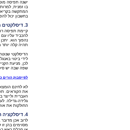
ישנה תפיסה מוט
בו זמנית, למרות
המתקשה בקריאה י
בחשבון יכול להפ
3. דיסלקטים מתקשים ברכישת שפה כתובה נוספת
קיימת תפיסה רו
להכביד עליו עם 
נהפוך הוא. יתכן
תהיה קלה יותר 
הדיסלקטי שנוטה 
לידי ביטוי באנג
לכן, מניעת הקניי
שפה שבה יש סיכו
לפייסבוק הורים כ
לא לחינם הומצא
את הקוראים. תעצ
העברית ולייצר ב
גלידה-גדילה. לע
החולקות את אותן
4. דיסלקציה היא לקות מולדת
לרוב אכן מדובר
מסוימים בהן זו 
או חבלת ראש בגי