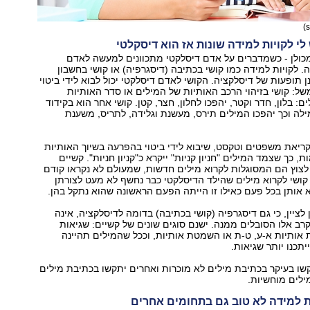
כולן - כשמדברים על אדם דיסלקטי מתכוונים למעשה לאדם
לקויות למידה כמו קושי בכתיבה (דיסגרפיה) או קושי בחשבון
ן תופעות של דיסלקציה. הקושי לאדם דיסלקטי יכול לבוא לידי ביטוי
משל: קושי בזיהוי הרכב האותיות של המילים או סדר האותיות
ם: בלון, חדר וקטר, יהפכו לחלון, חצר, קטן. קושי אחר הוא בקידוד
לה וכך יהפכו המילים תירס, מעשנת וגלידה, לתריס, משענת
קריאת משפטים וטקסט, שיבוא לידי ביטוי בהפרעה בשיוך האותיות
 כך שצמד המילים "חניון קניות" ייקרא כ"קניון חניות". קשיים
לצוץ הם המסוגלות לקרוא מילים חדשות, שמעולם לא נקראו קודם
ן, קושי לקרוא מילים שהילד הדיסלקטי כבר נחשף לא מעט לצורתן
 אותן בכל פעם כאילו זו הייתה הפעם הראשונה שהוא נתקל בהן.
לציין, כי גם דיסגרפיה (קושי בכתיבה) בדומה לדיסלקציה, אינה
ב אלו הסובלים ממנה. ישנם סוגים שונים של קשיים: שגיאות
אותיות א-ע, ט-ת או השמטת אותיות, וככל שהמילים תהיינה
יתכנו יותר שגיאות.
ו בעיקר בכתיבת מילים לא מוכרות ואחרים יתקשו בכתיבת מילים
ילים מוחשיות.