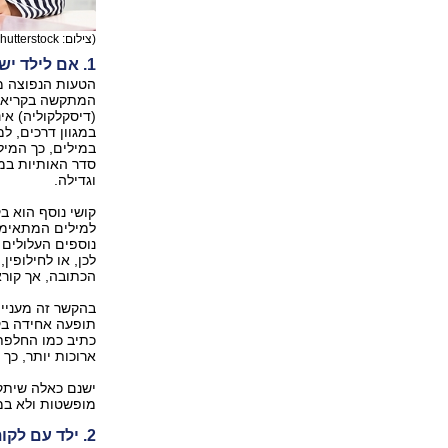
(צילום: shutterstock)
1. אם לילד יש לי לקויות למידה שונות אז הוא דיסקלטי
הטעות הנפוצה מ
המתקשה בקריאה. 
(דיסקלקוליה) אינ
במגוון דרכים, ל
במילים, כך המילי
סדר האותיות במי
וגדילה.
קושי נוסף הוא ב
למילים המתאימות,
נוספים העלולים 
לכן, או לחילופי
הכתובה, אך קורא
בהקשר זה מעניין 
תופעה אחידה בקר
כתיב כמו החלפת 
ארוכות יותר, כך י
ישנם כאלה שיתקש
מופשטות ולא במ
2. ילד עם לקות למידה לא טוב גם בתחומים אחרים