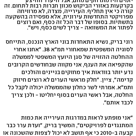
יזמים היו מתרחקים מהם, אבל היעדר ההיצע
בקרקעות באזורי הביקוש מכוון חברות רבות לתחום. זה
קורה כי אין תחליף. העירייה, מצדה, לא מרוויחה
מפרויקטי התחדשות עירונית, אלא מפסידה בהשקעה
בתשתיות. בסופו של דבר הכל זה כסף, ואם רוצים
לפתור את המשוואה - צריך לשים כסף, ויש".
רוני בריק, נשיא התאחדות בוני הארץ הנכנס, התייחס
לסוגיה המשפטית שמאחורי תמ"א 38. "אחנו אחרי
ההחלטה ההזויה של סגן היועץ המשפטי לממשלה
שהקפיאה את הענף, אני מקווה שבחודשים הקרובים
נדע יותר בוודאות איך מחזקים בניינים והולכים
קדימה", ציין. "חלק מראשי הערים לא רוצים חיזוק
ותמ"א. אמרתי לשר כחלון שהממשלה יכולה לקבל כל
החלטה, אבל ראשי הערים בסוף יחליטו - ולכן צריך
לכבד אותם".
"אני מופתע לראות במדרגות העירייה את כמות
המתנגדים לפרויקטים", המשיך בריק, "ועדת ערר כבר
קבעה ב-2010 כי אף תושב לא יכול לצפות שהשכונה או