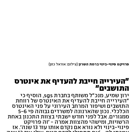
פרויקט פינוי-בינוי ברמת השרון
(צילום: אוראל כהן)
"העירייה חייבת להעדיף את אינטרס
התושבים"
ירון שמיע, מנכ"ל משותף בחברת sgs, הוסיף כי
"העירייה חייבת להעדיף את האינטרס של רווחת
התושבים ושיפור המרחב העירוני על פני האינטרס
הכלכלי. נכון שהארנונה למשרדים גבוהה פי 5-6
ממגורים. אבל לפני חודש ישבתי בצוות התכנון באחת
הרשויות, ומישהי מהצוות אמרה - 'זה פרויקט
פינוי-בינוי ולא נורא אם נקדם אותו עוד 13 שנה'. אז