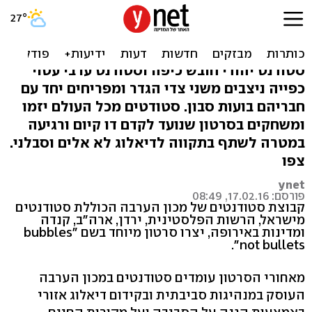
מלחמת בועות במקום ירי
משני הצדדים
סטודנט יהודי חובש כיפה וסטודנט ערבי עטוי
כפייה ניצבים משני צדי הגדר ומפריחים יחד עם
חבריהם בועות סבון. סטודטים מכל העולם יזמו
ומשחקים בסרטון שנועד לקדם דו קיום ורגיעה
במטרה לשתף בתקווה לדיאלוג לא אלים וסבלני.
צפו
ynet
פורסם: 17.02.16, 08:49
קבוצת סטודנטים של מכון הערבה הכוללת סטודנטים
מישראל, הרשות הפלסטינית, ירדן, ארה"ב, קנדה
ומדינות באירופה, יצרו סרטון מיוחד בשם "bubbles
not bullets".
מאחורי הסרטון עומדים סטודנטים במכון הערבה
העוסק במנהיגות סביבתית ובקידום דיאלוג אזורי