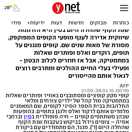
לרגל שנת הקוף: ביקור
בביה"ס לקופים בסין
שנת הקוף שהחלה היום בסין היא הזדמנות
שיווקית אדירה לענף מופעי הקופים המפוקפק,
מסורת של מאות שנים שם. קופים מנגנים על
תופים, רוקדים ואלס ופותרים שאלות
במתמטיקה, אבל אז חוזרים לכלוב הבטון -
ופעילי בעלי החיים ההולכים ומתרבים רוצים
לגאול אותם מהייסורים
AFP
פורסם: 08.02.16, 21:00
קופי מקק קופצים ומסתובבים באוויר ופותרים שאלות
במתמטיקה מול קהל של ילדים צורחים ומלאי
התלהבות בבית הספר הסיני לקופים, שם המאמנים
מלמדים אותם לרקוד ואלס ולנגן בתופים. בהופעות
שבהן משתתפים קופים – חיה פופולרית ב
סין
וברחבי
אסיה – צופים גידול בביקוש בעקבות שנת הקוף
שהחלה היום (ד'). מנגד, הם מתמודדים עם ביקורת