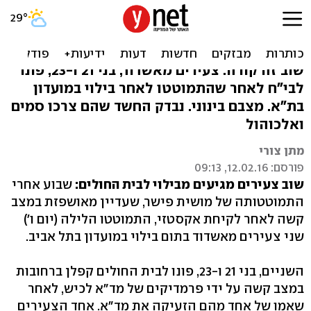
אחרי מושית: שני צעירים
התמוטטו בתום בילוי
שוב זה קורה: צעירים מאשדוד, בני 21 ו-23, פונו
לבי"ח לאחר שהתמוטטו לאחר בילוי במועדון
בת"א. מצבם בינוני. נבדק החשד שהם צרכו סמים
ואלכוהול
מתן צורי
פורסם: 12.02.16, 09:13
שוב צעירים מגיעים מבילוי לבית החולים:
שבוע אחרי
התמוטטותה של מושית פישר, שעדיין מאושפזת במצב
קשה לאחר לקיחת אקסטזי, התמוטטו הלילה (יום ו')
שני צעירים מאשדוד בתום בילוי במועדון בתל אביב.
השניים, בני 21 ו-23, פונו לבית החולים קפלן ברחובות
במצב קשה על ידי פרמדיקים של מד"א לכיש, לאחר
שאמו של אחד מהם הזעיקה את מד"א. אחד הצעירים