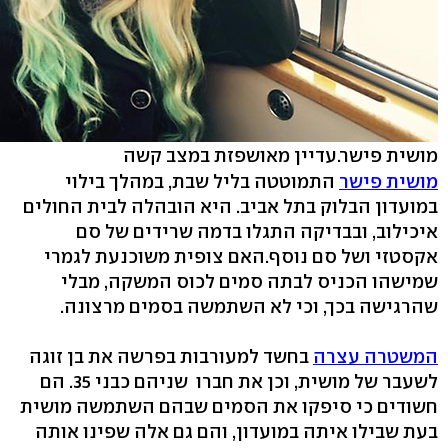
מושית פישר.עדיין מאושפזת במצב קשה
מושית פישר
התמוטטה בליל שבת, במהלך בילוי
במועדון הבלוק בתל אביב. היא הובהלה לבית החולים
איכילוב, ובבדיקה התגלו בדמה שרידים של סם
אקסטזי ושל סם נוסף.האם צופית משוכנעת לגמרי
שמישהו הכניס לבתה סמים לכוס המשקה, מבלי
שהרגישה בכך, וכי לא השתמשה בסמים מרצונה.
המשטרה עצרה
בחשד למעורבות בפרשה את בן זוגה
לשעבר של מושית, וכן את חברו שניהם כבני ‭.35‬ הם
חשודים כי סיפקו את הסמים שבהם השתמשה מושית
בעת שבילו איתה במועדון, והם גם אלה שפינו אותה