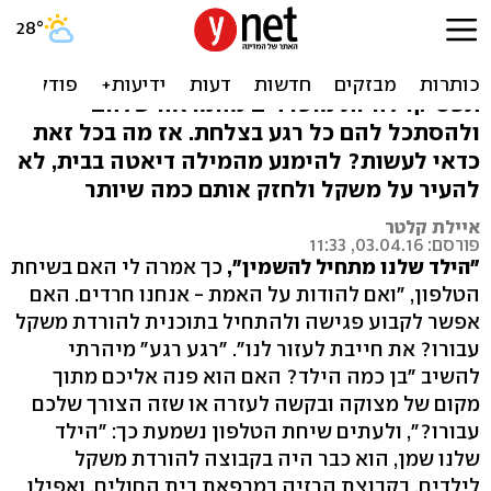
"רק שהילד שלי לא יהיה שמן"
רוצים ילדים שמחים שאוהבים את עצמם?
תפסיקו להיות מוטרדים מהמראה שלהם
ולהסתכל להם כל רגע בצלחת. אז מה בכל זאת
כדאי לעשות? להימנע מהמילה דיאטה בבית, לא
להעיר על משקל ולחזק אותם כמה שיותר
איילת קלטר
פורסם: 03.04.16, 11:33
"הילד שלנו מתחיל להשמין",
כך אמרה לי האם בשיחת
הטלפון, "ואם להודות על האמת - אנחנו חרדים. האם
אפשר לקבוע פגישה ולהתחיל בתוכנית להורדת משקל
עבורו? את חייבת לעזור לנו". "רגע רגע" מיהרתי
להשיב "בן כמה הילד? האם הוא פנה אליכם מתוך
מקום של מצוקה ובקשה לעזרה או שזה הצורך שלכם
עבורו?", ולעתים שיחת הטלפון נשמעת כך: "הילד
שלנו שמן, הוא כבר היה בקבוצה להורדת משקל
לילדים, בקבוצת הרזיה במרפאת בית החולים, ואפילו