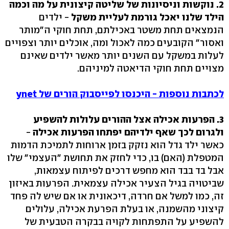
2. נוקשות וניסיונות של שליטה קיצונית על מה וכמה
הילד שלנו יאכל גורמת לעליית משקל
- ילדים
הנמצאים תחת משטר באכילתם, תחת חוקי ה"מותר
ואסור" הקובעים כמה לאכול ומה, אוכלים יותר וצפויים
לעלות במשקל עם השנים יותר מאשר ילדים שאינם
מצויים תחת חוקי הדיאטה למיניהם.
לכתבות נוספות - היכנסו לפייסבוק הורים של ynet
3. הפרעות אכילה אצל ההורים עלולות להשפיע
ולגרום לכך שאף ילדיהם יפתחו הפרעות אכילה
-
כאשר ילד גדל הוא נזקק בזמן ארוחות לתמיכת הדמות
המטפלת (האם) בו, כדי לחזק את תחושת "העצמי" שלו
אבל בד בבד הוא מחפש דרכים לפיתוח עצמאות,
שביטויה בגיל הצעיר אכילה עצמאית. הפרעות באיזון
זה, כמו למשל אם חרדה, דיכאונית או אם שיש לה פחד
קיצוני מהשמנה, או בעלת הפרעת אכילה, עלולים
להשפיע על התפתחות לקויה בבקרה הטבעית של