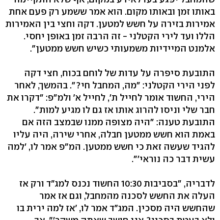
באותו זמן ובאותו מקום. הוא אמר ששמע רק פעם אחת
אמירות בזירה על חשש למטען. דקה וחצי בין האמירות
הללו ועד לירי הקטלני - זה הרבה זמן באופן יחסי.
אלמנט המיידיות משמעותי כשיש חשש ממטען".
התובעת סיפרה על עדות של לוחם בכוח, חצי דקה
לפני הירי הקטלני: "מה, המחבל חי?". בהמשך, לאחר
הירי, החשוד אומר לחייל ת', לחייל א' ולמ"פ: "דקרו את
חבר שלי וניסו להרוג אותו אז גם לו מגיע למות".
התובעת טענה: "היה מצופה ממנו שבמצב הזה אם
באמת הוא חשש ממטען חבלה, אחרי שירה, היה עליו
להגיד שעשה זאת כי חשש ממטען. המ"פ אמר לו, 'למה
עשית דבר כה נוראי'".
לדבריה, "בסביבות 10:30 החשוד נכנס למג"ד ורק אז
העלה את החשש לסכנה מהמחבל, וגם אז אמר
שהחשש היה מסכין. המג"ד אמר לו, 'אז למה ירית בו