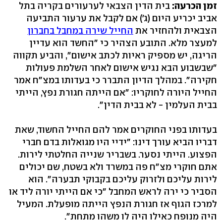
זמן הכרעה:
בית הדין הצבאי לערעורים בקריה בתל
אביב יכריע היום (ג') אם לקבל את ערעור התביעה
הצבאית ולהחזיר את
החייל שירה במחבל בחברון
למעצר מלא. התובע הצהיר כי "החשד הוא עדיין
הריגה, יש מספיק ראיות לכתב אישום", והביע תקווה
"שבשבוע הבא נגיש אישום לאחר השלמת פעולות
חקירה". במהלך הדיון התברר כי בעדותו במצ"ח אמר
החייל היורה לחוקריו: "אם הייתה חגורת נפץ, הייתי
בבית העלמין - לא בבית הדין".
בעדותו בפני החוקרים אמר להם החייל החשוד, שאת
דבריו הביא עורך דינו: "ידיי היו מגואלות בדם חברי
הפצוע. הייתי נסער. בשבריר שנייה החלטתי לירות.
אתם חוקרי מצ"ח פה במשרד ולא בשטח, שם יכולים
לירות עליכם ולזרוק עליכם בקבוקי תבערה". הוא
הסביר כי ירה לראש המחבל "כי אם הייתי יורה ליד או
למרכז הגוף אז חגורת הנפץ הייתה מופעלת. המעיל
היה מנופח כאילו היה לו משהו מתחת".