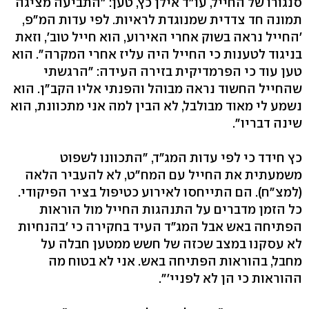
סנגורו של החייל, עו"ד אילן כץ, טען: "התביעה מציגה
תמונה חד צדדית שמנוגדת לראיות. לפי עדות המ"פ,
'החייל נראה בשוק אחרי האירוע, הוא חייל טוב', וזאת
בניגוד לטענות כי החייל היה עליז אחרי המקרה". הוא
טען עוד כי הפרמדיקית בזירה העידה: "הרגשתי
שהחייל החשוד נראה מבוהל והפנתי אליו הקב"ן. הוא
נשמע לי מאוד מבולבל, לא הבין למה אני מתכוונת, הוא
שינה דבריו".
כץ חידד כי לפי עדות המג"ד, "התכוונו לשפוט
משמעתית את החייל עם המח"ט, לא להעביר הלאה
(למצ"ח). הם התייחסו לאירוע כטיפול בציר הפיקודי.
כל הזמן מדברים על התנהגות החייל מול הוראות
הפתיחה באש אבל המג"ד העיד בחקירה כי 'בהנחיות
לא עסקנו במצב שכזה של חשש ממטען חבלה על
מחבל, בהוראות הפתיחה באש. אני לא בטוח מה
ההוראות כי הן לא לפניי'".