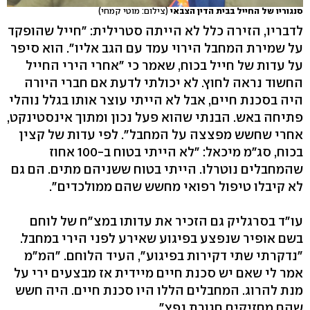
סנגוריו של החייל בבית הדין הצבאי
(צילום: מוטי קמחי)
לדבריו, הזירה כלל לא הייתה סטרילית: "חייל שהופקד
על שמירת המחבל הירוי עמד עם הגב אליו". הוא סיפר
על עדות של חייל בכוח, שאמר כי "אחרי הירי החייל
החשוד נראה לחוץ. לא יכולתי לדעת אם חברי היורה
היה בסכנת חיים, אבל לא הייתי עוצר אותו בגלל נוהלי
פתיחה באש. הבנתי שהוא פעל נכון ומתוך אינסטינקט,
אחרי שחשש מפצצה על המחבל". לפי עדות של קצין
בכוח, סג"מ מיכאל: "לא הייתי בטוח ב-100 אחוז
שהמחבלים נוטרלו. הייתי בטוח ששניהם מתים. הם גם
לא קיבלו טיפול רפואי מחשש שהם ממולכדים".
עו"ד בסרגליק גם הזכיר את עדותו במצ"ח של לוחם
בשם אופיר שנפצע בפיגוע שאירע לפני הירי במחבל.
"נדקרתי שתי דקירות בפיגוע", העיד הלוחם. "המ"מ
אמר לי שאם יש סכנת חיים מיידית אז מבצעים ירי על
מנת להרוג. המחבלים הללו היו סכנת חיים. היה חשש
שהם מחזיקים חגורת נפץ".