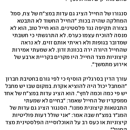
סנגורו של החייל הציג גם עדות במצ"ח של צח, סמל
המחלקה שהיה בכוח: "החייל החשוד לא התבטא
בצורה תקיפה נגד פלסטינים. הוא חייל טוב, הוא לא
מנסה להוכיח עצמו כערס. לא התרגשתי כי חשבתי
שמדובר בגופות ולא ראיתי אותם זזים. לא נראה
שהחייל היורה ירה בכוונת זדון. לא שמעתי אמירות
קיצוניות מצד החייל. היו מקרים בקריית ארבע של
אירוע מתמשך".
עורך הדין בסרגליק הוסיף כי לפי גורם בחטיבת חברון
"המחבל יכול היה להוציא אקדח. במקום שבו יש מחבל
יש פי כמה וכמה לחץ". הוא הציג עדות במצ"ח של אחד
ממפקדיו של החייל שאמר: "בחיים לא שמעתי
התבטאות קיצונית ממנו". הסנגור הציג גם עדות של
המג"ד במצ"ח שבה אמר: "אני שולל דעות פוליטיות
קיצוניות או כעס רב על האוכלוסייה הפלסטינית מצד
החייל".