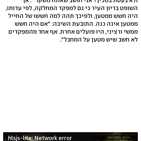
ולא בעטת בסכין? אני חושב שאתה משקר'". אך
השופט בדיון העיר כי גם למפקד המחלקה, לפי עדותו,
היה חשש ממטען, ולפיכך תהה למה חששו של החייל
ממטען אינה כנה. התובעת השיבה: "אם היה חשש
ממשי ורציני, היו פועלים אחרת. אף אחד מהמפקדים
לא חשב שיש מטען על המחבל".
hlsjs-lite: Network error