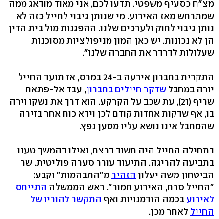
מצ"ח כסעיף משפטי. תדעו לכם, אני מאוד מודאג ממה
שמתרחש מאז האירוע. מי שנותן גיבוי לחייל כזה לא
נותן גיבוי לחוק ולערכים שלנו. ההפגנות מול בית הדין
הן לא נכונות. יש כאן המון מניפולציות מסוכנות
שעלולות לדרדר את החברה שלנו".
התקרית בחברון אירעה ב-24 במרס, אז תועד החייל
יורה במחבל
שדקר חיילים בחברון
, עבד אל-פתאח
שריף (21), עת שכב על הקרקע. הוא דרך את נשקו וירה
בו, אף שדקות אחדות קודם לכן וידא כוח אחר בזירה
שהמחבל אינו נושא עליו מטען נפץ.
בתחילה החייל היה חשוד ברצח, ואילו בהמשך טענו
בתביעה להריגה. התיעוד עורר סערה פוליטית. שר
הביטחון משה יעלון
הזהיר
מ"התבהמות" וקבע:
"החייל סרח, האירוע חמור". ראש הממשלה
התייחס
לאירוע
בכמה הזדמנויות ואף
התקשר להוריו של
החייל
לאחר מכן.