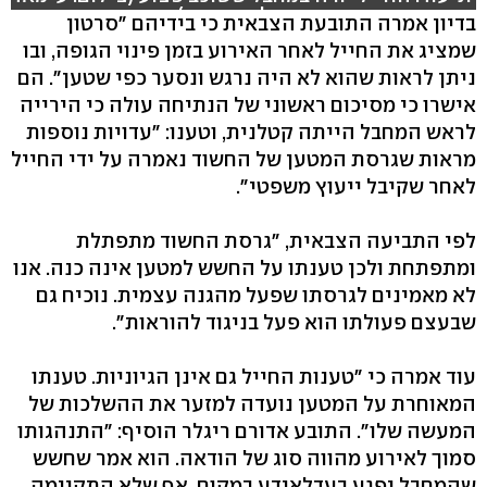
אבו שמסייה. מתנדב בצלם בחברון)
בדיון אמרה התובעת הצבאית כי בידיהם "סרטון
שמציג את החייל לאחר האירוע בזמן פינוי הגופה, ובו
hlsjs-lite: Network error
ניתן לראות שהוא לא היה נרגש ונסער כפי שטען". הם
אישרו כי מסיכום ראשוני של הנתיחה עולה כי הירייה
לראש המחבל הייתה קטלנית, וטענו: "עדויות נוספות
מראות שגרסת המטען של החשוד נאמרה על ידי החייל
לאחר שקיבל ייעוץ משפטי".
לפי התביעה הצבאית, "גרסת החשוד מתפתלת
ומתפתחת ולכן טענתו על החשש למטען אינה כנה. אנו
לא מאמינים לגרסתו שפעל מהגנה עצמית. נוכיח גם
שבעצם פעולתו הוא פעל בניגוד להוראות".
עוד אמרה כי "טענות החייל גם אינן הגיוניות. טענתו
המאוחרת על המטען נועדה למזער את ההשלכות של
המעשה שלו". התובע אדורם ריגלר הוסיף: "התנהגותו
סמוך לאירוע מהווה סוג של הודאה. הוא אמר שחשש
שהמחבל יפגע בעדלאידע במקום, אף שלא התקיימה