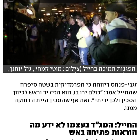
הפגנות תמיכה בחייל (צילום : מוטי קמחי , גיל יוחנן ,
בראל אפרים , עפר מאיר)
זגגי-פנחס דיווחה כי הפרמדיקית בשטח סיפרה
שהחייל אמר: "כולם ירו בו, הוא הזיז יד וראש לכיוון
הסכין ולכן יריתי". זאת אף שהסכין הייתה רחוקה
ממנו.
החייל: המג"ד בעצמו לא ידע מה
הוראות פתיחה באש