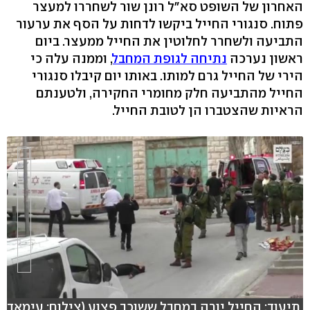
האחרון של השופט סא"ל רונן שור לשחררו למעצר
פתוח. סנגורי החייל ביקשו לדחות על הסף את ערעור
התביעה ולשחרר לחלוטין את החייל ממעצר. ביום
ראשון נערכה
נתיחה לגופת המחבל
, וממנה עלה כי
הירי של החייל גרם למותו. באותו יום קיבלו סנגורי
החייל מהתביעה חלק מחומרי החקירה, ולטענתם
הראיות שהצטברו הן לטובת החייל.
תיעוד: החייל יורה במחבל ששוכב פצוע (צילום: עימאד