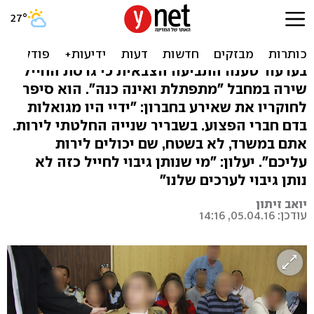
"אם הייתה חגורת נפץ הייתי
בקבר - לא בבית הדין"
בערעור טענה התביעה הצבאית כי גרסת החייל
שירה במחבל "מתפתלת ואינה כנה". הוא סיפר
לחוקריו את שאירע בחברון: "ידיי היו מגואלות
בדם חברי הפצוע. בשבריר שנייה החלטתי לירות.
אתם במשרד, לא בשטח, שם יכולים לירות
עליכם". יעלון: "מי שנותן גיבוי לחייל כזה לא
נותן גיבוי לערכים שלנו"
יואב זיתון
עודכן: 05.04.16, 14:16