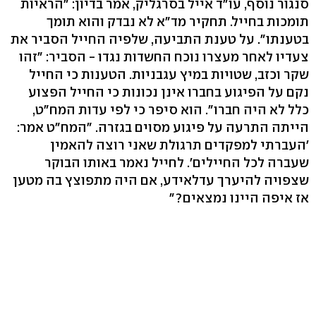
סנגור נוסף, עו"ד אייל בסרגליק, אמר בדיון: "הראיות
תומכות בחייל. תחקיר מד"א לא נבדק והוא תומך
בטענתו". על טענת התביעה, שלפיה החייל הסביר את
צעדיו לאחר מעצרו נוכח החשדות נגדו - הסביר: "זהו
שקר וכזב, שטויות במיץ עגבניות. הטענות כי החייל
נקם על הפיגוע בחברו אינן נכונות כי החייל הפצוע
כלל לא היה חברו". הוא סיפר כי לפי עדות המח"ט,
הייתה התרעה על פיגוע מסוים בגזרה. "המח"ט אמר:
'העברתי למפקדים תרגולת שאני רוצה להאמין
שעברה לכל החיילים'. לחייל נאמר באותו הבוקר
שצפויה להיערך עדלאידע, אם היה מתפוצץ בה מטען
אז איפה היינו נמצאים?"