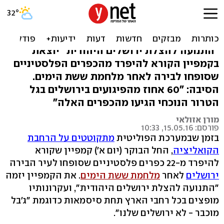
קמפיין חדש: "שועפט - לא
ירושלים שלנו"
"התנועה להצלת ירושלים היהודית" יוצאת
בקמפיין הקורא להיפרד מהכפרים הפלסטיניים
שסופחו לבירה לאחר מלחמת ששת הימים.
הסיבה: "60 אחוז מהפיגועים בירושלים בגל
הטרור הנוכחי הגיעו מהכפרים האלה"
מורן אזולאי
פורסם: 15.05.16, 10:33
בזמן שבמערכת הפוליטית
מתקוטטים על הרחבת
הקואליציה
, החל הבוקר (יום א') קמפיין שקורא
להיפרד מ-22 כפרים פלסטיניים שסופחו לעיר הבירה
ירושלים
לאחר
מלחמת ששת הימים
. את הקמפיין יזמה
"התנועה להצלת ירושלים היהודית", ועקרונותיו
מופצים בכל רחבי הארץ תחת סיסמאות כדוגמת "ג'בל
מוכבר - לא ירושלים שלנו".